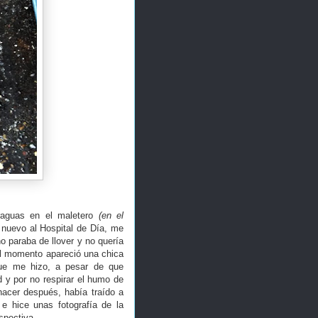
raguas en el maletero
(en el
nuevo al Hospital de Día, me
o paraba de llover y no quería
 al momento apareció una chica
ue me hizo, a pesar de que
 y por no respirar el humo de
 hacer después, había traído a
 e hice unas fotografía de la
spectiva.