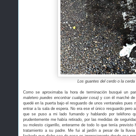
Los guantes del cerdo o la cerda
Como se aproximaba la hora de terminación busqué un pa
maletero puedes encontrar cualquier cosa)
y con él marché de 
quedé en la puerta bajo el resguardo de unos ventanales pues n
entrar a la sala de espera. No era ese el único resguardo pero
que se puso a mi lado fumando y hablando por teléfono q
prudentemente me había retirado, por las medidas de seguridad
su molesto cigarrillo, enterarme de todo lo que tenía previsto
tratamiento a su padre. Me fui al jardín a pesar de la lluvia
fachada que dicho sea de paso es impresionante desde esa per