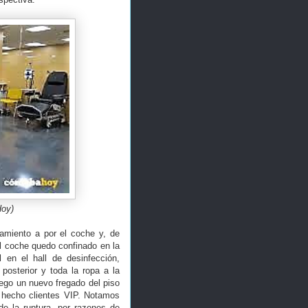
Hoy)
camiento a por el coche y, de
El coche quedo confinado en la
l en el hall de desinfección,
posterior y toda la ropa a la
uego un nuevo fregado del piso
a hecho clientes VIP. Notamos
e la ruptura, por razones de