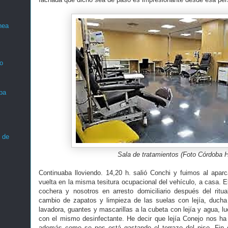
nea
o
ba
 de
Sala de tratamientos (Foto Córdoba 
Continuaba lloviendo. 14,20 h. salió Conchi y fuimos al apar
vuelta en la misma tesitura ocupacional del vehículo, a casa. 
cochera y nosotros en arresto domiciliario después del ritua
cambio de zapatos y limpieza de las suelas con lejía, ducha 
lavadora, guantes y mascarillas a la cubeta con lejía y agua, l
con el mismo desinfectante. He decir que lejía Conejo nos h
además como se nos está gastando el terrazo del piso. Fin d