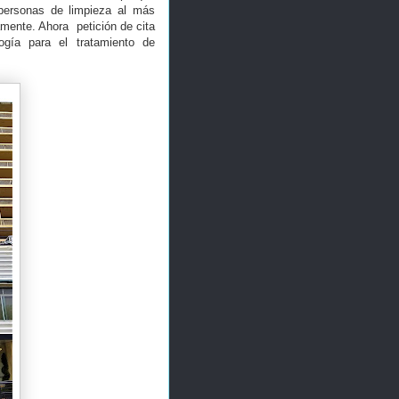
 personas de limpieza al más
amente. Ahora petición de cita
gía para el tratamiento de