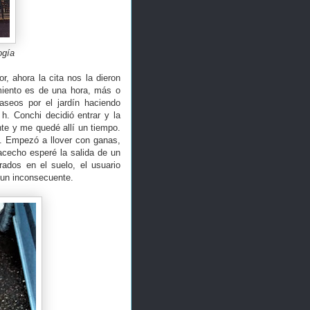
ogía
r, ahora la cita nos la dieron
amiento es de una hora, más o
seos por el jardín haciendo
h. Conchi decidió entrar y la
nte y me quedé allí un tiempo.
n. Empezó a llover con ganas,
 acecho esperé la salida de un
rados en el suelo, el usuario
y un inconsecuente.