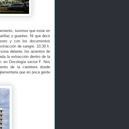
amiento, tuvimos que estar en
rillas y guantes. Ni que decir
rasero y con los documentos
extracción de sangre, 10,30 h.
sona delante, los asientos de
da la extracción dentro de la
 h. en Oncología sector F. Nos
miento de la carretera donde
eglamentaria que en poca gente