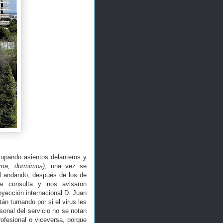
cupando asientos delanteros y
ma, dormimos)
, una vez se
al andando, después de los de
la consulta y nos avisaron
yección internacional D. Juan
n turnando por si el virus les
sonal del servicio no se notan
ofesional o viceversa, porque