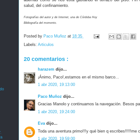
salud, del confinamiento.
Fotografías del autor y de Internet, una de Córdoba Hoy
Bibliografía del momento.
Posted by
Paco Muñoz
at
18:35
Labels:
Articulos
20 comentarios :
harazem
dijo...
¡Ánimo, Paco!,estamos en el mismo barco...
1 abr 2020, 19:13:00
ado
Paco Muñoz
dijo...
Gracias Manolo y continuamos la navegación. Besos para
1 abr 2020, 19:24:00
Eva
dijo...
Toda una aventura primo!!!y qué bien q escribes!!!!!me c
.
ra
1 abr 2020, 19:59:00