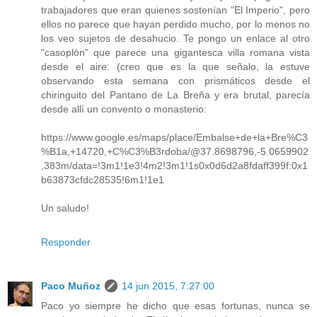
trabajadores que eran quienes sostenían "El Imperio", pero
ellos no parece que hayan perdido mucho, por lo menos no
los veo sujetos de desahucio. Te pongo un enlace al otro
"casoplón" que parece una gigantesca villa romana vista
desde el aire: (creo que es la que señalo, la estuve
observando esta semana con prismáticos desde el
chiringuito del Pantano de La Breña y era brutal, parecía
desde allí un convento o monasterio:
https://www.google.es/maps/place/Embalse+de+la+Bre%C3
%B1a,+14720,+C%C3%B3rdoba/@37.8698796,-5.0659902
,383m/data=!3m1!1e3!4m2!3m1!1s0x0d6d2a8fdaff399f:0x1
b63873cfdc28535!6m1!1e1
Un saludo!
Responder
Paco Muñoz
14 jun 2015, 7:27:00
Paco yo siempre he dicho que esas fortunas, nunca se