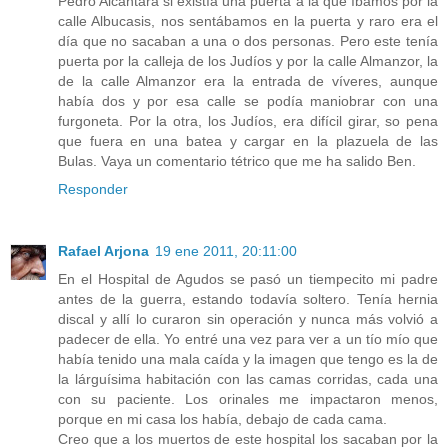
Pedro Alcántara si existía una puerta a la que íbamos por la
calle Albucasis, nos sentábamos en la puerta y raro era el
día que no sacaban a una o dos personas. Pero este tenía
puerta por la calleja de los Judíos y por la calle Almanzor, la
de la calle Almanzor era la entrada de víveres, aunque
había dos y por esa calle se podía maniobrar con una
furgoneta. Por la otra, los Judíos, era difícil girar, so pena
que fuera en una batea y cargar en la plazuela de las
Bulas. Vaya un comentario tétrico que me ha salido Ben.
Responder
Rafael Arjona
19 ene 2011, 20:11:00
En el Hospital de Agudos se pasó un tiempecito mi padre
antes de la guerra, estando todavía soltero. Tenía hernia
discal y allí lo curaron sin operación y nunca más volvió a
padecer de ella. Yo entré una vez para ver a un tío mío que
había tenido una mala caída y la imagen que tengo es la de
la lárguísima habitación con las camas corridas, cada una
con su paciente. Los orinales me impactaron menos,
porque en mi casa los había, debajo de cada cama.
Creo que a los muertos de este hospital los sacaban por la