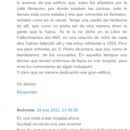
lo enorme de ese edificio que, salvo los añadidos por la
calle Almanzor, por donde estaban las cocinas, todo lo
demás está como estaba y eso que comentas es llamativo,
señales como en la cárcel. Tengo una cosilla del fantasma
de allí, que como no podía ser de otra manera dicen la
gente que lo había. Ya te lo he dicho en el Libro de
Fallecimientos del AMC en una relación de ocho de cada
diez habían fallecido allí y me estoy refiriendo a 1933. Pero
era peor enfrente, en S. Pedro Alcántara, que era, como le
llamábamos, de los incurables. En aquellos tiempos nos
decían que tenían enfermos de lepra en ese hospital, pero
eran los comentarios de algún trabajador.
Y claro que se merece dedicación ese gran edificio.
Un abrazo
Responder
Anónimo
19 ene 2011, 13:45:00
En una visita a ese hospital,ahora
facultad,recuerdo una sala enorme
llena de camas,unos suelos muy limpios y todo en general