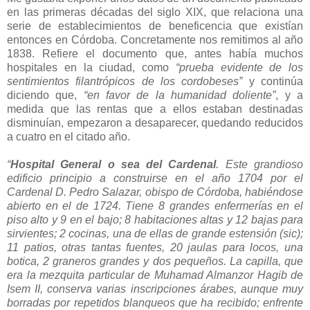
en las primeras décadas del siglo XIX, que relaciona una
serie de establecimientos de beneficencia que existían
entonces en Córdoba. Concretamente nos remitimos al año
1838. Refiere el documento que, antes había muchos
hospitales en la ciudad, como
“prueba evidente de los
sentimientos filantrópicos de los cordobeses”
y continúa
diciendo que,
“en favor de la humanidad doliente”
, y a
medida que las rentas que a ellos estaban destinadas
disminuían, empezaron a desaparecer, quedando reducidos
a cuatro en el citado año.
“
Hospital General o sea del Cardenal
. Este grandioso
edificio principio a construirse en el año 1704 por el
Cardenal D. Pedro Salazar, obispo de Córdoba, habiéndose
abierto en el de 1724. Tiene 8 grandes enfermerías en el
piso alto y 9 en el bajo; 8 habitaciones altas y 12 bajas para
sirvientes; 2 cocinas, una de ellas de grande estensión (sic);
11 patios, otras tantas fuentes, 20 jaulas para locos, una
botica, 2 graneros grandes y dos pequeños. La capilla, que
era la mezquita particular de Muhamad Almanzor Hagib de
Isem II, conserva varias inscripciones árabes, aunque muy
borradas por repetidos blanqueos que ha recibido; enfrente