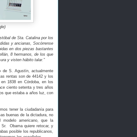
le)
stóbal de Sta. Catalina por los
edidas y ancianas, Socórrense
buidas en dos piezas bastantes
ellán, 8 hermanos, de los que
a y visten hábito talar.”
o de S. Agustín, actualmente
las rentas son de 44142 y los
d en 1838 en Córdoba, en los
ce ciento setenta y tres años
os que estaba a años luz, con
emos tener la ciudadanía para
sas buenas de la dictadura, no
l modelo americano, que la
l Sr. Obama quiere retocar, y
abas posible los republicanos,
 tenemos los españoles.