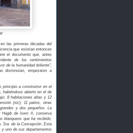
ar
en las primeras décadas del
ficencia que existían entonces
ere el documento que, antes
vidente de los sentimientos
vor de la humanidad doliente”
,
as disminuían, empezaron a
o principio a construirse en el
, habiéndose abierto en el de
jo; 8 habitaciones altas y 12
nsión (sic); 11 patios, otras
s grandes y dos pequeños. La
r Hagib de Isem II, conserva
os blanqueos que ha recibido;
a. Sra. de la Concepción. Esta
, y uno de sus departamentos