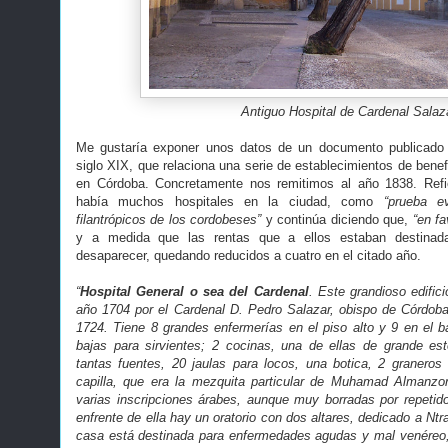
Antiguo Hospital de Cardenal Salaz
Me gustaría exponer unos datos de un documento publicado 
siglo XIX, que relaciona una serie de establecimientos de bene
en Córdoba. Concretamente nos remitimos al año 1838. Refi
había muchos hospitales en la ciudad, como
“prueba e
filantrópicos de los cordobeses”
y continúa diciendo que,
“en fa
y a medida que las rentas que a ellos estaban destinad
desaparecer, quedando reducidos a cuatro en el citado año.
“
Hospital General o sea del Cardenal
. Este grandioso edifici
año 1704 por el Cardenal D. Pedro Salazar, obispo de Córdoba
1724. Tiene 8 grandes enfermerías en el piso alto y 9 en el ba
bajas para sirvientes; 2 cocinas, una de ellas de grande este
tantas fuentes, 20 jaulas para locos, una botica, 2 granero
capilla, que era la mezquita particular de Muhamad Almanzo
varias inscripciones árabes, aunque muy borradas por repetid
enfrente de ella hay un oratorio con dos altares, dedicado a Ntr
casa está destinada para enfermedades agudas y mal venéreo