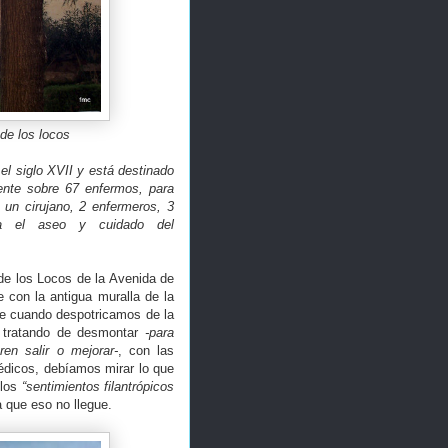
 de los locos
el siglo XVII y está destinado
ente sobre 67 enfermos, para
 un cirujano, 2 enfermeros, 3
ra el aseo y cuidado del
de los Locos de la Avenida de
e con la antigua muralla de la
ue cuando despotricamos de la
á tratando de desmontar
-para
en salir o mejorar-
, con las
édicos, debíamos mirar lo que
 los
“sentimientos filantrópicos
a que eso no llegue.