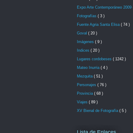
Expo Arte Contemporáneo 2009
Fotografías
( 3 )
Fuente Agria Santa Elisa
( 74 )
Goval
( 20 )
Imágenes
( 9 )
Indices
( 20 )
Lugares cordobeses
( 1242 )
Mateo Inurria
( 4 )
Mezquita
( 51 )
Personajes
( 76 )
Provincia
( 68 )
Viajes
( 89 )
XV Bienal de Fotografía
( 5 )
Lista de Enlaces