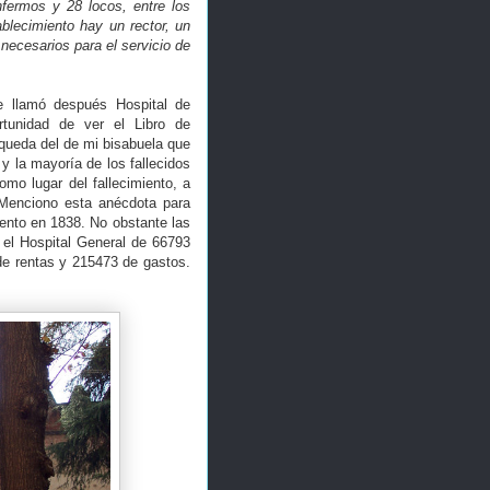
fermos y 28 locos, entre los
ablecimiento hay un rector, un
 necesarios para el servicio de
e llamó después Hospital de
rtunidad de ver el Libro de
queda del de mi bisabuela que
y la mayoría de los fallecidos
omo lugar del fallecimiento, a
. Menciono esta anécdota para
ento en 1838. No obstante las
 el Hospital General de 66793
de rentas y 215473 de gastos.