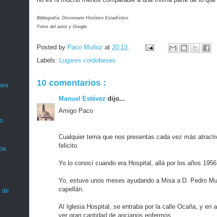
Bibliografía: Diccionario Histórico Estadístico.
Fotos del autor y Google.
Posted by
Paco Muñoz
at
20:13
Labels:
Lugares cordobeses
10 comentarios :
nea
Manuel Estévez
dijo...
Amigo Paco
o
Cualquier tema que nos presentas cada vez más atracti
felicito.
ba
Yo lo conocí cuando era Hospital, allá por los años 1956
Yo, estuve unos meses ayudando a Misa a D. Pedro Muñ
capellán.
 de
Al Iglesia Hospital, se entraba por la calle Ocaña, y en
ver gran cantidad de ancianos enfermos.