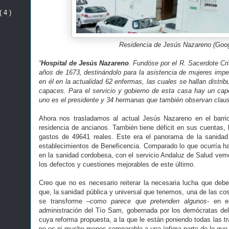
( 4 )
Residencia de Jesús Nazareno (Goog
“
Hospital de Jesús Nazareno
. Fundóse por el R. Sacerdote Cri
años de 1673, destinándolo para la asistencia de mujeres imp
en él en la actualidad 62 enfermas, las cuales se hallan distri
capaces. Para el servicio y gobierno de esta casa hay un cap
uno es el presidente y 34 hermanas que también observan clausur
Ahora nos trasladamos al actual Jesús Nazareno en el barri
residencia de ancianos. También tiene déficit en sus cuentas, 
gastos de 49641 reales. Este era el panorama de la sanida
establecimientos de Beneficencia. Comparado lo que ocurría ha
en la sanidad cordobesa, con el servicio Andaluz de Salud vem
los defectos y cuestiones mejorables de este último.
Creo que no es necesario reiterar la necesaria lucha que deb
que, la sanidad pública y universal que tenemos, una de las co
se transforme
–como parece que pretenden algunos-
en e
administración del Tío Sam, gobernada por los demócratas de
cuya reforma propuesta, a la que le están poniendo todas las tr
no es ni mucho menos comparable a una ínfima parte de lo que