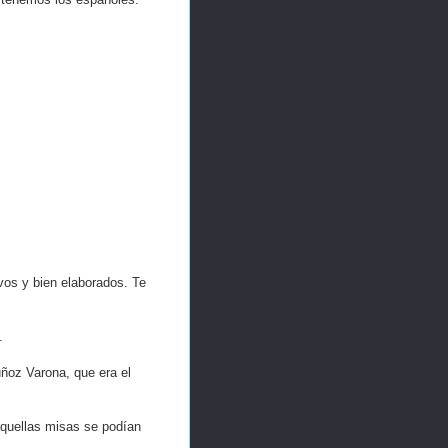
vos y bien elaborados. Te
.
oz Varona, que era el
 aquellas misas se podían