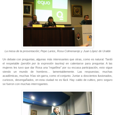
La mesa de la presentación; Pepe Larios, Rosa Colmenarejo y Juan López de Uralde
Un debate con preguntas, algunas más interesantes que otras, como es natural. Tardó
el respetable
(perdón por la expresión taurina)
en calentarse para preguntar. A las
mujeres les tuvo que dar Rosa una
“regañina”
por su escasa participación, esto sigue
siendo un mundo de hombres… lamentablemente. Las respuestas; muchas
académicas, muchas frías sin garra, como el conjunto. Juntar a doscientos ilusionados,
curiosos, desengañados, en esta ciudad no es fácil. Hay caldo de cultivo, pero seguro
se fueron con muchas interrogantes.