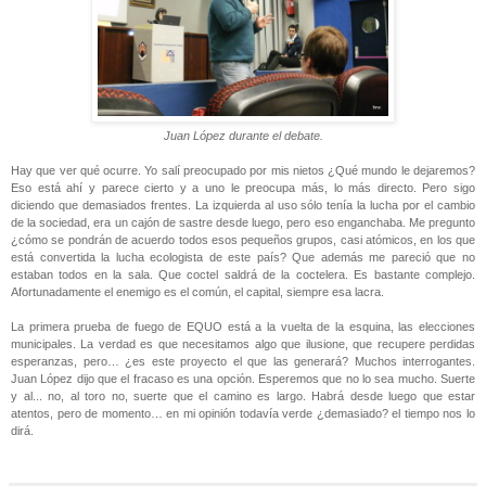
Juan López durante el debate.
Hay que ver qué ocurre. Yo salí preocupado por mis nietos ¿Qué mundo le dejaremos?
Eso está ahí y parece cierto y a uno le preocupa más, lo más directo. Pero sigo
diciendo que demasiados frentes. La izquierda al uso sólo tenía la lucha por el cambio
de la sociedad, era un cajón de sastre desde luego, pero eso enganchaba. Me pregunto
¿cómo se pondrán de acuerdo todos esos pequeños grupos, casi atómicos, en los que
está convertida la lucha ecologista de este país? Que además me pareció que no
estaban todos en la sala. Que coctel saldrá de la coctelera. Es bastante complejo.
Afortunadamente el enemigo es el común, el capital, siempre esa lacra.
La primera prueba de fuego de EQUO está a la vuelta de la esquina, las elecciones
municipales. La verdad es que necesitamos algo que ilusione, que recupere perdidas
esperanzas, pero… ¿es este proyecto el que las generará? Muchos interrogantes.
Juan López dijo que el fracaso es una opción. Esperemos que no lo sea mucho. Suerte
y al... no, al toro no, suerte que el camino es largo. Habrá desde luego que estar
atentos, pero de momento… en mi opinión todavía verde ¿demasiado? el tiempo nos lo
dirá.