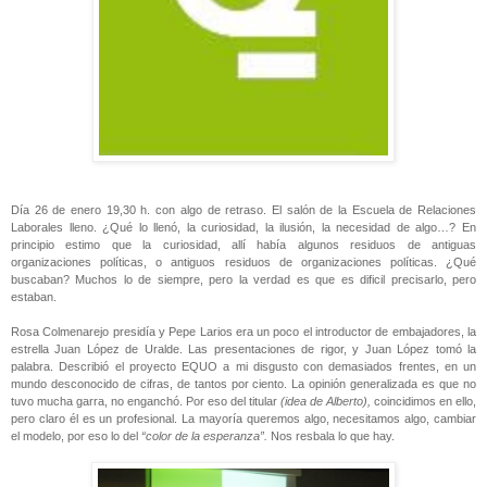
Día 26 de enero 19,30 h. con algo de retraso. El salón de la Escuela de Relaciones
Laborales lleno. ¿Qué lo llenó, la curiosidad, la ilusión, la necesidad de algo…? En
principio estimo que la curiosidad, allí había algunos residuos de antiguas
organizaciones políticas, o antiguos residuos de organizaciones políticas. ¿Qué
buscaban? Muchos lo de siempre, pero la verdad es que es dificil precisarlo, pero
estaban.
Rosa Colmenarejo presidía y Pepe Larios era un poco el introductor de embajadores, la
estrella Juan López de Uralde. Las presentaciones de rigor, y Juan López tomó la
palabra. Describió el proyecto EQUO a mi disgusto con demasiados frentes, en un
mundo desconocido de cifras, de tantos por ciento. La opinión generalizada es que no
tuvo mucha garra, no enganchó. Por eso del titular
(idea de Alberto),
coincidimos en ello,
pero claro él es un profesional. La mayoría queremos algo, necesitamos algo, cambiar
el modelo, por eso lo del
“color de la esperanza”.
Nos resbala lo que hay.