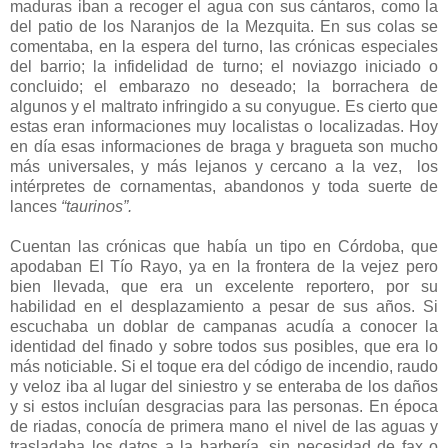
maduras iban a recoger el agua con sus cántaros, como la
del patio de los Naranjos de la Mezquita. En sus colas se
comentaba, en la espera del turno, las crónicas especiales
del barrio; la infidelidad de turno; el noviazgo iniciado o
concluido; el embarazo no deseado; la borrachera de
algunos y el maltrato infringido a su conyugue. Es cierto que
estas eran informaciones muy localistas o localizadas. Hoy
en día esas informaciones de braga y bragueta son mucho
más universales, y más lejanos y cercano a la vez, los
intérpretes de cornamentas, abandonos y toda suerte de
lances
“taurinos”.
Cuentan las crónicas que había un tipo en Córdoba, que
apodaban El Tío Rayo, ya en la frontera de la vejez pero
bien llevada, que era un excelente reportero, por su
habilidad en el desplazamiento a pesar de sus años. Si
escuchaba un doblar de campanas acudía a conocer la
identidad del finado y sobre todos sus posibles, que era lo
más noticiable. Si el toque era del código de incendio, raudo
y veloz iba al lugar del siniestro y se enteraba de los daños
y si estos incluían desgracias para las personas. En época
de riadas, conocía de primera mano el nivel de las aguas y
trasladaba los datos a la barbería, sin necesidad de fax o