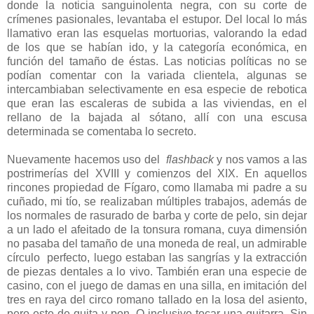
donde la noticia sanguinolenta negra, con su corte de
crímenes pasionales, levantaba el estupor. Del local lo más
llamativo eran las esquelas mortuorias, valorando la edad
de los que se habían ido, y la categoría económica, en
función del tamaño de éstas. Las noticias políticas no se
podían comentar con la variada clientela, algunas se
intercambiaban selectivamente en esa especie de rebotica
que eran las escaleras de subida a las viviendas, en el
rellano de la bajada al sótano, allí con una escusa
determinada se comentaba lo secreto.
Nuevamente hacemos uso del
flashback
y nos vamos a las
postrimerías del XVIII y comienzos del XIX. En aquellos
rincones propiedad de Fígaro, como llamaba mi padre a su
cuñado, mi tío, se realizaban múltiples trabajos, además de
los normales de rasurado de barba y corte de pelo, sin dejar
a un lado el afeitado de la tonsura romana, cuya dimensión
no pasaba del tamaño de una moneda de real, un admirable
círculo perfecto, luego estaban las sangrías y la extracción
de piezas dentales a lo vivo. También eran una especie de
casino, con el juego de damas en una silla, en imitación del
tres en raya del circo romano tallado en la losa del asiento,
pero este de quita y pon. O inclusive tocar una guitarra. Sin