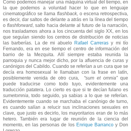
Como podemos manejar una máquina virtual del tiempo, en
la que podemos a voluntad hacer lo que en lenguaje
cinematográfico se llama
flashback,
o escena retrospectiva,
es decir, dar saltos de delante a atrás en la línea del tiempo
o
flashforward
, salto hacia delante al futuro de la narración,
nos trasladamos ahora a los cincuenta del siglo XX, en los
que seguían siendo los centros de distribución de noticias
las barberías. La de mi abuelo
Rafael Carreras
y mi tío
Fernando, era en ese tiempo el centro de información del
barrio de la Mezquita. Allí siempre estaba reunida la
parroquia y nunca mejor dicho, por la afluencia de curas y
canónigos del Cabildo. Cuando se referían a un cura que se
decía era homosexual le llamaban con la frase en latín,
posiblemente venida de otro cura,
“sum et omnia”
que
puede traducirse como todo tuyo, evidentemente una
traducción patatera. Lo cierto es que si te decían fulano es
sumetomnia
, todo seguido, ya sabias a lo que se referían.
Evidentemente cuando se marchaba el canónigo de turno,
es cuando salían a relucir sus inclinaciones sexuales en
clave, que justo es decirlo, los mayoritarios eran de lo más
hetero. También era lugar de reunión de la ciencia del
momento, en las personas de los
Enrique Barranco
y Don
Lorenzo.