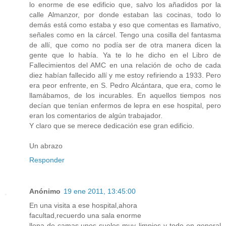
lo enorme de ese edificio que, salvo los añadidos por la
calle Almanzor, por donde estaban las cocinas, todo lo
demás está como estaba y eso que comentas es llamativo,
señales como en la cárcel. Tengo una cosilla del fantasma
de allí, que como no podía ser de otra manera dicen la
gente que lo había. Ya te lo he dicho en el Libro de
Fallecimientos del AMC en una relación de ocho de cada
diez habían fallecido allí y me estoy refiriendo a 1933. Pero
era peor enfrente, en S. Pedro Alcántara, que era, como le
llamábamos, de los incurables. En aquellos tiempos nos
decían que tenían enfermos de lepra en ese hospital, pero
eran los comentarios de algún trabajador.
Y claro que se merece dedicación ese gran edificio.
Un abrazo
Responder
Anónimo
19 ene 2011, 13:45:00
En una visita a ese hospital,ahora
facultad,recuerdo una sala enorme
llena de camas,unos suelos muy limpios y todo en general