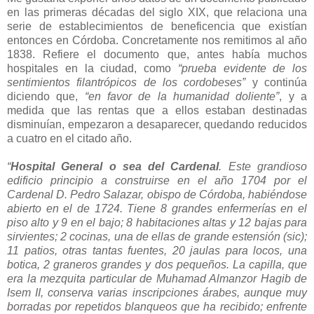
en las primeras décadas del siglo XIX, que relaciona una
serie de establecimientos de beneficencia que existían
entonces en Córdoba. Concretamente nos remitimos al año
1838. Refiere el documento que, antes había muchos
hospitales en la ciudad, como
“prueba evidente de los
sentimientos filantrópicos de los cordobeses”
y continúa
diciendo que,
“en favor de la humanidad doliente”
, y a
medida que las rentas que a ellos estaban destinadas
disminuían, empezaron a desaparecer, quedando reducidos
a cuatro en el citado año.
“
Hospital General o sea del Cardenal
. Este grandioso
edificio principio a construirse en el año 1704 por el
Cardenal D. Pedro Salazar, obispo de Córdoba, habiéndose
abierto en el de 1724. Tiene 8 grandes enfermerías en el
piso alto y 9 en el bajo; 8 habitaciones altas y 12 bajas para
sirvientes; 2 cocinas, una de ellas de grande estensión (sic);
11 patios, otras tantas fuentes, 20 jaulas para locos, una
botica, 2 graneros grandes y dos pequeños. La capilla, que
era la mezquita particular de Muhamad Almanzor Hagib de
Isem II, conserva varias inscripciones árabes, aunque muy
borradas por repetidos blanqueos que ha recibido; enfrente