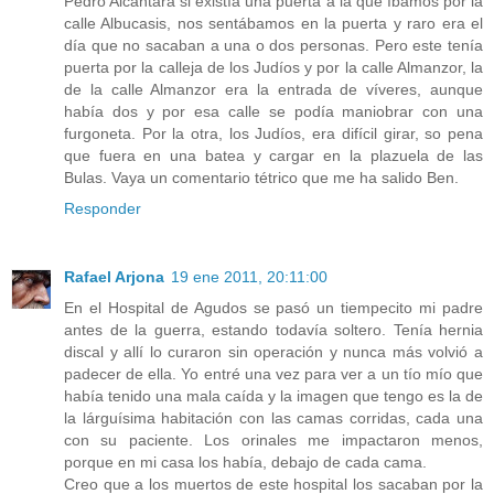
Pedro Alcántara si existía una puerta a la que íbamos por la
calle Albucasis, nos sentábamos en la puerta y raro era el
día que no sacaban a una o dos personas. Pero este tenía
puerta por la calleja de los Judíos y por la calle Almanzor, la
de la calle Almanzor era la entrada de víveres, aunque
había dos y por esa calle se podía maniobrar con una
furgoneta. Por la otra, los Judíos, era difícil girar, so pena
que fuera en una batea y cargar en la plazuela de las
Bulas. Vaya un comentario tétrico que me ha salido Ben.
Responder
Rafael Arjona
19 ene 2011, 20:11:00
En el Hospital de Agudos se pasó un tiempecito mi padre
antes de la guerra, estando todavía soltero. Tenía hernia
discal y allí lo curaron sin operación y nunca más volvió a
padecer de ella. Yo entré una vez para ver a un tío mío que
había tenido una mala caída y la imagen que tengo es la de
la lárguísima habitación con las camas corridas, cada una
con su paciente. Los orinales me impactaron menos,
porque en mi casa los había, debajo de cada cama.
Creo que a los muertos de este hospital los sacaban por la