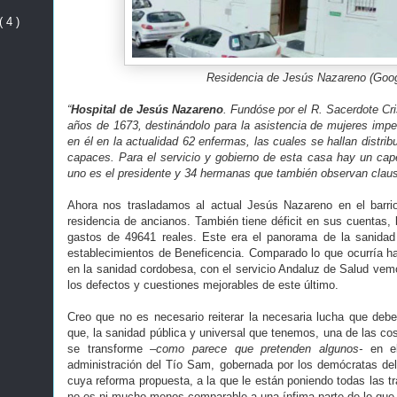
( 4 )
Residencia de Jesús Nazareno (Goog
“
Hospital de Jesús Nazareno
. Fundóse por el R. Sacerdote Cri
años de 1673, destinándolo para la asistencia de mujeres imp
en él en la actualidad 62 enfermas, las cuales se hallan distri
capaces. Para el servicio y gobierno de esta casa hay un cap
uno es el presidente y 34 hermanas que también observan clausur
Ahora nos trasladamos al actual Jesús Nazareno en el barri
residencia de ancianos. También tiene déficit en sus cuentas, 
gastos de 49641 reales. Este era el panorama de la sanida
establecimientos de Beneficencia. Comparado lo que ocurría ha
en la sanidad cordobesa, con el servicio Andaluz de Salud vem
los defectos y cuestiones mejorables de este último.
Creo que no es necesario reiterar la necesaria lucha que deb
que, la sanidad pública y universal que tenemos, una de las co
se transforme
–como parece que pretenden algunos-
en e
administración del Tío Sam, gobernada por los demócratas de
cuya reforma propuesta, a la que le están poniendo todas las tr
no es ni mucho menos comparable a una ínfima parte de lo que