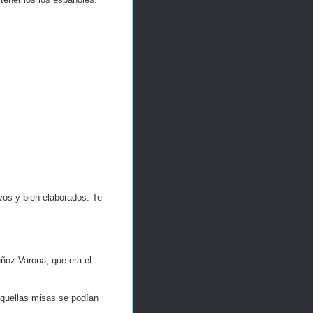
vos y bien elaborados. Te
.
oz Varona, que era el
 aquellas misas se podían