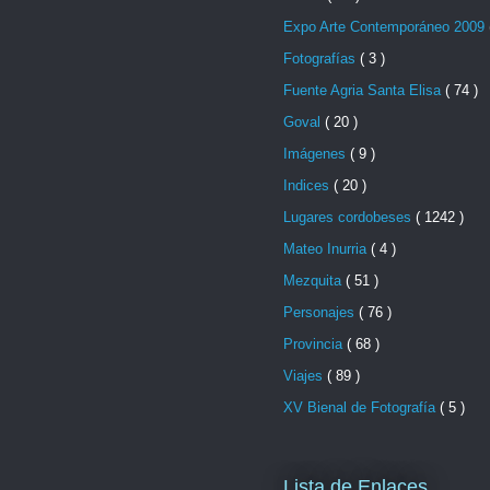
Expo Arte Contemporáneo 2009
Fotografías
( 3 )
Fuente Agria Santa Elisa
( 74 )
Goval
( 20 )
Imágenes
( 9 )
Indices
( 20 )
Lugares cordobeses
( 1242 )
Mateo Inurria
( 4 )
Mezquita
( 51 )
Personajes
( 76 )
Provincia
( 68 )
Viajes
( 89 )
XV Bienal de Fotografía
( 5 )
Lista de Enlaces