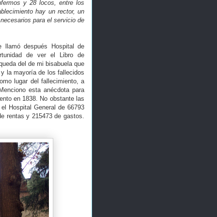
fermos y 28 locos, entre los
ablecimiento hay un rector, un
 necesarios para el servicio de
e llamó después Hospital de
rtunidad de ver el Libro de
queda del de mi bisabuela que
y la mayoría de los fallecidos
omo lugar del fallecimiento, a
. Menciono esta anécdota para
ento en 1838. No obstante las
 el Hospital General de 66793
de rentas y 215473 de gastos.