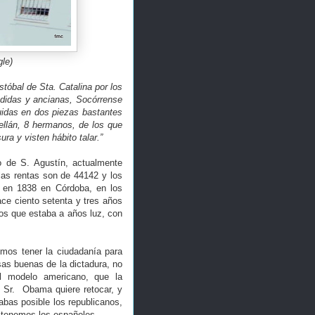
le)
stóbal de Sta. Catalina por los
edidas y ancianas, Socórrense
buidas en dos piezas bastantes
ellán, 8 hermanos, de los que
a y visten hábito talar.”
o de S. Agustín, actualmente
las rentas son de 44142 y los
d en 1838 en Córdoba, en los
ce ciento setenta y tres años
os que estaba a años luz, con
emos tener la ciudadanía para
sas buenas de la dictadura, no
l modelo americano, que la
l Sr. Obama quiere retocar, y
abas posible los republicanos,
 tenemos los españoles.