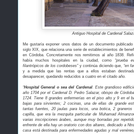
Antiguo Hospital de Cardenal Salaz
Me gustaría exponer unos datos de un documento publicado 
siglo XIX, que relaciona una serie de establecimientos de bene
en Córdoba. Concretamente nos remitimos al año 1838. Refi
había muchos hospitales en la ciudad, como
“prueba e
filantrópicos de los cordobeses”
y continúa diciendo que,
“en fa
y a medida que las rentas que a ellos estaban destinad
desaparecer, quedando reducidos a cuatro en el citado año.
“
Hospital General o sea del Cardenal
. Este grandioso edifici
año 1704 por el Cardenal D. Pedro Salazar, obispo de Córdoba
1724. Tiene 8 grandes enfermerías en el piso alto y 9 en el ba
bajas para sirvientes; 2 cocinas, una de ellas de grande este
tantas fuentes, 20 jaulas para locos, una botica, 2 granero
capilla, que era la mezquita particular de Muhamad Almanzo
varias inscripciones árabes, aunque muy borradas por repetid
enfrente de ella hay un oratorio con dos altares, dedicado a Ntr
casa está destinada para enfermedades agudas y mal venéreo