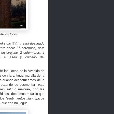
 de los locos
el siglo XVII y está destinado
ente sobre 67 enfermos, para
 un cirujano, 2 enfermeros, 3
ra el aseo y cuidado del
de los Locos de la Avenida de
e con la antigua muralla de la
ue cuando despotricamos de la
á tratando de desmontar
-para
en salir o mejorar-
, con las
édicos, debíamos mirar lo que
 los
“sentimientos filantrópicos
a que eso no llegue.