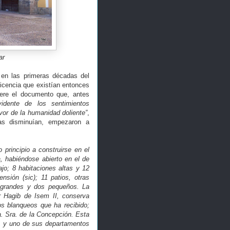
ar
en las primeras décadas del
ficencia que existían entonces
ere el documento que, antes
vidente de los sentimientos
vor de la humanidad doliente”
,
as disminuían, empezaron a
o principio a construirse en el
, habiéndose abierto en el de
jo; 8 habitaciones altas y 12
nsión (sic); 11 patios, otras
s grandes y dos pequeños. La
r Hagib de Isem II, conserva
os blanqueos que ha recibido;
a. Sra. de la Concepción. Esta
, y uno de sus departamentos