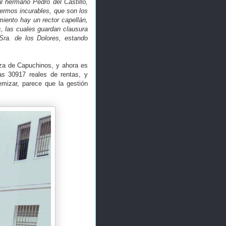
l hermano Pedro del Castillo,
nfermos incurables, que son los
iento hay un rector capellán,
, las cuales guardan clausura
 Sra. de los Dolores, estando
aza de Capuchinos, y ahora es
as 30917 reales de rentas, y
emizar, parece que la gestión