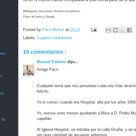
Bibliografía: Diccionario Histórico Estadístico.
Fotos del autor y Google.
Posted by
Paco Muñoz
at
20:13
Labels:
Lugares cordobeses
10 comentarios :
nea
Manuel Estévez
dijo...
Amigo Paco
o
Cualquier tema que nos presentas cada vez más atracti
felicito.
ba
Yo lo conocí cuando era Hospital, allá por los años 1956
Yo, estuve unos meses ayudando a Misa a D. Pedro Muñ
capellán.
 de
Al Iglesia Hospital, se entraba por la calle Ocaña, y en
ver gran cantidad de ancianos enfermos.