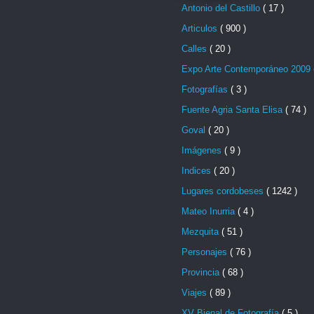
Antonio del Castillo
( 17 )
Articulos
( 900 )
Calles
( 20 )
Expo Arte Contemporáneo 2009
Fotografías
( 3 )
Fuente Agria Santa Elisa
( 74 )
Goval
( 20 )
Imágenes
( 9 )
Indices
( 20 )
Lugares cordobeses
( 1242 )
Mateo Inurria
( 4 )
Mezquita
( 51 )
Personajes
( 76 )
Provincia
( 68 )
Viajes
( 89 )
XV Bienal de Fotografía
( 5 )