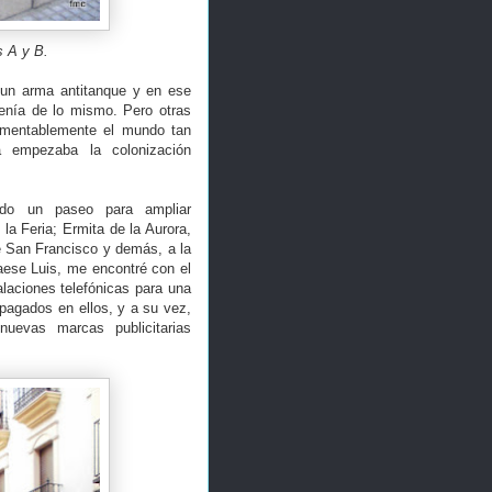
s A y B.
, un arma antitanque y en ese
enía de lo mismo. Pero otras
lamentablemente el mundo tan
a empezaba la colonización
do un paseo para ampliar
 la Feria; Ermita de la Aurora,
de San Francisco y demás, a la
Maese Luis, me encontré con el
alaciones telefónicas para una
pagados en ellos, y a su vez,
uevas marcas publicitarias