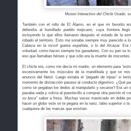
Museo Interactivo del Chicle Usado, sa
También con el rollo de El Álamo, en el que mi favorito e
defendía al humillado pueblo mejicano, cuya frontera llegó 
incluyendo lo que ellos llamaron después el estado de la estre
robado el territorio. Esto me sonaba siempre muy parecido a lo
Cabeza en la incivil guerra española, o lo del Alcázar. Era la
voluntad, como hacen siempre los ganadores. Con su pan se lo c
eso que llamaban héroes y que sólo era la muerte de inocentes.
El chicle era, como me decía mi madre, un elemento para
“estr
excesivamente los músculos de la mandíbula y que se nos 
anuncio del Netol. Luego estaba el
“pegado de tripas”
si tení
momento de distracción pasase al conducto digestivo. ¿Qué pas
como se pegaban los dedos al manipularlo y secarse? Era un su
pasaba nada y volvía al puestecillo a comprar otra porción el 
su boca”
sabor a fresa. Muchas veces masticado en doble porc
hacer un globo este se te pegara en la nariz, labio superior o l
cualquiera de las marcas que existían.