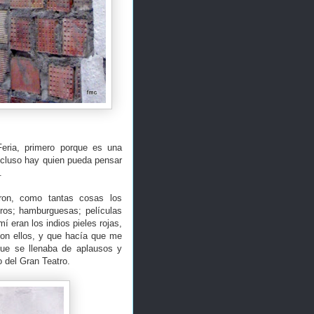
Feria, primero porque es una
incluso hay quien pueda pensar
.
ron, como tantas cosas los
eros; hamburguesas; películas
 eran los indios pieles rojas,
con ellos, y que hacía que me
 que se llenaba de aplausos y
 del Gran Teatro.