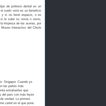
ipo de prótesis dental es un
n el suelo
-esto es un beneficio
 y si no tiene espacio, o es
 si le sube su novia o novio,
la limpieza de las aceras, por
l Museo Interactivo del Chicle
do: Singapur. Cuando yo
 en las partes más
enta extrafuertes que
ey del país con más leyes
de verdad. Lo primero
me cartel en el que pone: