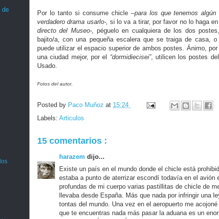
 de
Por lo tanto si consume chicle
–para los que tenemos algún t
verdadero drama usarlo-,
si lo va a tirar, por favor no lo haga e
directo del Museo-,
péguelo en cualquiera de los dos postes,
bajito/a, con una pequeña escalera que se traiga de casa, o
puede utilizar el espacio superior de ambos postes. Ánimo, por 
una ciudad mejor, por el
“dormidiecisei”
, utilicen los postes de
Usado.
Fotos del autor.
Posted by
Paco Muñoz
at
15:24
Labels:
Articulos
15 comentarios :
harazem
dijo...
los
Existe un país en el mundo donde el chicle está prohibi
estaba a punto de aterrizar escondí todavía en el avión
profundas de mi cuerpo varias pastillitas de chicle de m
llevaba desde España. Más que nada por infringir una l
tontas del mundo. Una vez en el aeropuerto me acojoné 
que te encuentras nada más pasar la aduana es un enor