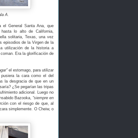
la A.
ra el General Santa Ana, que
hasta lo alto de California,
lla solitaria, Texas, una vez
s episodios de la Virgen de la
 utilización de la historia a
oman. Era la glorificación de
agar”
el estomago, para utilizar
pusiera la cara como el del
as la desgracia de que en un
aría? ¿Se pegarían las tripas
frimiento adicional. Luego no
consabido Bazooka,
“siempre en
ión con el riesgo de que, al
a cara simplemente. O Cheiw, o