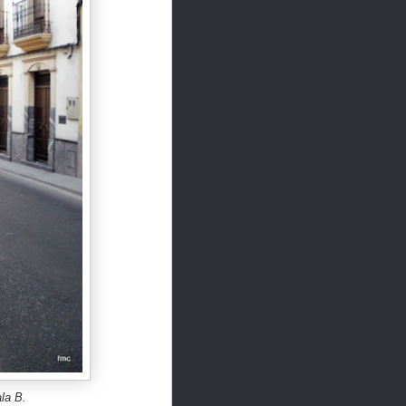
la B.