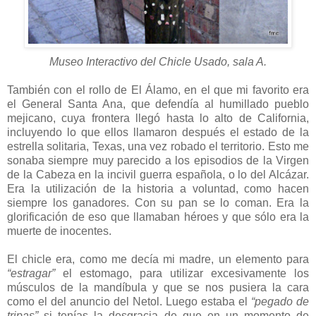
Museo Interactivo del Chicle Usado, sala A.
También con el rollo de El Álamo, en el que mi favorito era
el General Santa Ana, que defendía al humillado pueblo
mejicano, cuya frontera llegó hasta lo alto de California,
incluyendo lo que ellos llamaron después el estado de la
estrella solitaria, Texas, una vez robado el territorio. Esto me
sonaba siempre muy parecido a los episodios de la Virgen
de la Cabeza en la incivil guerra española, o lo del Alcázar.
Era la utilización de la historia a voluntad, como hacen
siempre los ganadores. Con su pan se lo coman. Era la
glorificación de eso que llamaban héroes y que sólo era la
muerte de inocentes.
El chicle era, como me decía mi madre, un elemento para
“estragar”
el estomago, para utilizar excesivamente los
músculos de la mandíbula y que se nos pusiera la cara
como el del anuncio del Netol. Luego estaba el
“pegado de
tripas”
si tenías la desgracia de que en un momento de