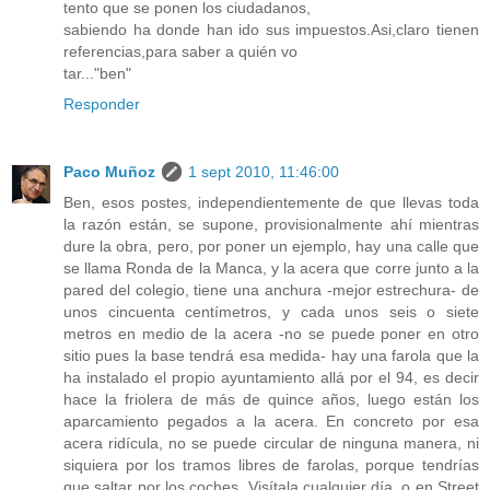
tento que se ponen los ciudadanos,
sabiendo ha donde han ido sus impuestos.Asi,claro tienen
referencias,para saber a quién vo
tar..."ben"
Responder
Paco Muñoz
1 sept 2010, 11:46:00
Ben, esos postes, independientemente de que llevas toda
la razón están, se supone, provisionalmente ahí mientras
dure la obra, pero, por poner un ejemplo, hay una calle que
se llama Ronda de la Manca, y la acera que corre junto a la
pared del colegio, tiene una anchura -mejor estrechura- de
unos cincuenta centímetros, y cada unos seis o siete
metros en medio de la acera -no se puede poner en otro
sitio pues la base tendrá esa medida- hay una farola que la
ha instalado el propio ayuntamiento allá por el 94, es decir
hace la friolera de más de quince años, luego están los
aparcamiento pegados a la acera. En concreto por esa
acera ridícula, no se puede circular de ninguna manera, ni
siquiera por los tramos libres de farolas, porque tendrías
que saltar por los coches. Visítala cualquier día, o en Street