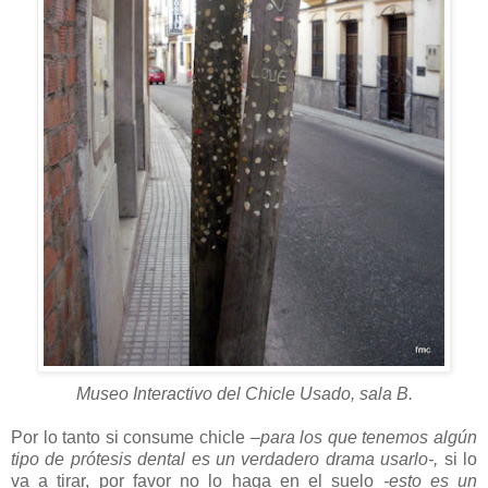
Museo Interactivo del Chicle Usado, sala B.
Por lo tanto si consume chicle
–para los que tenemos algún
tipo de prótesis dental es un verdadero drama usarlo-,
si lo
va a tirar, por favor no lo haga en el suelo
-esto es un