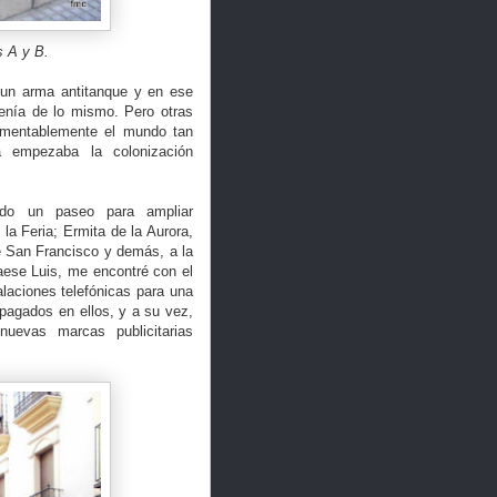
s A y B.
, un arma antitanque y en ese
enía de lo mismo. Pero otras
lamentablemente el mundo tan
a empezaba la colonización
do un paseo para ampliar
 la Feria; Ermita de la Aurora,
de San Francisco y demás, a la
Maese Luis, me encontré con el
alaciones telefónicas para una
pagados en ellos, y a su vez,
uevas marcas publicitarias