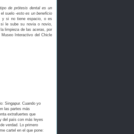
ipo de prótesis dental es un
n el suelo
-esto es un beneficio
 y si no tiene espacio, o es
 si le sube su novia o novio,
la limpieza de las aceras, por
l Museo Interactivo del Chicle
do: Singapur. Cuando yo
 en las partes más
enta extrafuertes que
ey del país con más leyes
de verdad. Lo primero
me cartel en el que pone: