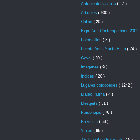
Antonio del Castillo
( 17 )
Articulos
( 900 )
Calles
( 20 )
Expo Arte Contemporáneo 2009
Fotografías
( 3 )
Fuente Agria Santa Elisa
( 74 )
Goval
( 20 )
Imágenes
( 9 )
Indices
( 20 )
Lugares cordobeses
( 1242 )
Mateo Inurria
( 4 )
Mezquita
( 51 )
Personajes
( 76 )
Provincia
( 68 )
Viajes
( 89 )
XV Bienal de Fotografía
( 5 )