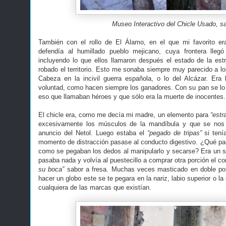
Museo Interactivo del Chicle Usado, sa
También con el rollo de El Álamo, en el que mi favorito e
defendía al humillado pueblo mejicano, cuya frontera llegó 
incluyendo lo que ellos llamaron después el estado de la estre
robado el territorio. Esto me sonaba siempre muy parecido a lo
Cabeza en la incivil guerra española, o lo del Alcázar. Era la
voluntad, como hacen siempre los ganadores. Con su pan se lo c
eso que llamaban héroes y que sólo era la muerte de inocentes.
El chicle era, como me decía mi madre, un elemento para
“estr
excesivamente los músculos de la mandíbula y que se nos 
anuncio del Netol. Luego estaba el
“pegado de tripas”
si tení
momento de distracción pasase al conducto digestivo. ¿Qué pas
como se pegaban los dedos al manipularlo y secarse? Era un su
pasaba nada y volvía al puestecillo a comprar otra porción el 
su boca”
sabor a fresa. Muchas veces masticado en doble porc
hacer un globo este se te pegara en la nariz, labio superior o l
cualquiera de las marcas que existían.