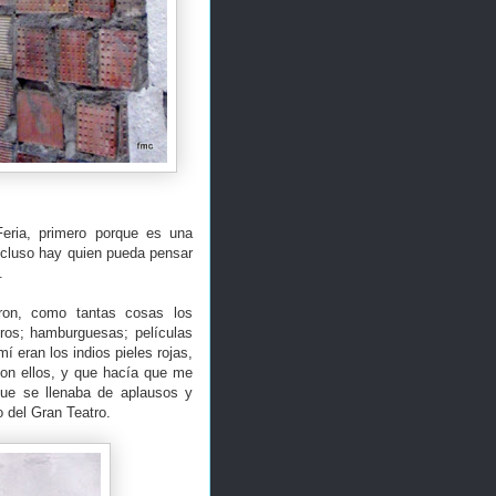
Feria, primero porque es una
incluso hay quien pueda pensar
.
ron, como tantas cosas los
eros; hamburguesas; películas
 eran los indios pieles rojas,
con ellos, y que hacía que me
 que se llenaba de aplausos y
 del Gran Teatro.