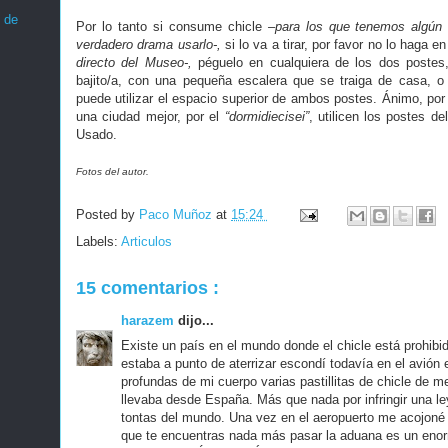
 de
Por lo tanto si consume chicle
–para los que tenemos algún t
verdadero drama usarlo-,
si lo va a tirar, por favor no lo haga e
directo del Museo-,
péguelo en cualquiera de los dos postes,
bajito/a, con una pequeña escalera que se traiga de casa, o
puede utilizar el espacio superior de ambos postes. Ánimo, por 
una ciudad mejor, por el
“dormidiecisei”
, utilicen los postes de
Usado.
Fotos del autor.
Posted by
Paco Muñoz
at
15:24
Labels:
Articulos
15 comentarios :
harazem
dijo...
Existe un país en el mundo donde el chicle está prohibi
estaba a punto de aterrizar escondí todavía en el avión
profundas de mi cuerpo varias pastillitas de chicle de m
llevaba desde España. Más que nada por infringir una l
tontas del mundo. Una vez en el aeropuerto me acojoné 
que te encuentras nada más pasar la aduana es un enor