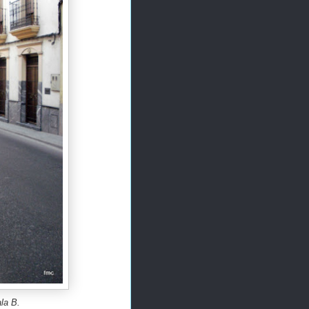
la B.