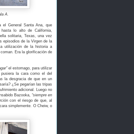
la A.
ra el General Santa Ana, que
hasta lo alto de California,
lla solitaria, Texas, una vez
s episodios de la Virgen de la
 utilización de la historia a
oman. Era la glorificación de
agar”
el estomago, para utilizar
pusiera la cara como el del
as la desgracia de que en un
aría? ¿Se pegarían las tripas
frimiento adicional. Luego no
consabido Bazooka,
“siempre en
ión con el riesgo de que, al
a cara simplemente. O Cheiw, o