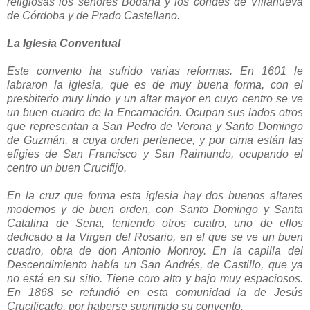
religiosas los señores Bodaña y los condes de Villanueva
de Córdoba y de Prado Castellano.
La Iglesia Conventual
Este convento ha sufrido varias reformas. En 1601 le
labraron la iglesia, que es de muy buena forma, con el
presbiterio muy lindo y un altar mayor en cuyo centro se ve
un buen cuadro de la Encarnación. Ocupan sus lados otros
que representan a San Pedro de Verona y Santo Domingo
de Guzmán, a cuya orden pertenece, y por cima están las
efigies de San Francisco y San Raimundo, ocupando el
centro un buen Crucifijo.
En la cruz que forma esta iglesia hay dos buenos altares
modernos y de buen orden, con Santo Domingo y Santa
Catalina de Sena, teniendo otros cuatro, uno de ellos
dedicado a la Virgen del Rosario, en el que se ve un buen
cuadro, obra de don Antonio Monroy. En la capilla del
Descendimiento había un San Andrés, de Castillo, que ya
no está en su sitio. Tiene coro alto y bajo muy espaciosos.
En 1868 se refundió en esta comunidad la de Jesús
Crucificado, por haberse suprimido su convento.