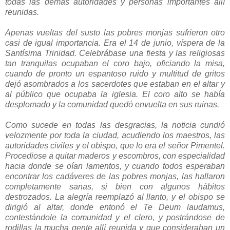
todas las demás autoridades y personas importantes allí
reunidas.
Apenas vueltas del susto las pobres monjas sufrieron otro
casi de igual importancia. Era el 14 de junio, víspera de la
Santísima Trinidad. Celebrábase una fiesta y las religiosas
tan tranquilas ocupaban el coro bajo, oficiando la misa,
cuando de pronto un espantoso ruido y multitud de gritos
dejó asombrados a los sacerdotes que estaban en el altar y
al público que ocupaba la iglesia. El coro alto se había
desplomado y la comunidad quedó envuelta en sus ruinas.
Como sucede en todas las desgracias, la noticia cundió
velozmente por toda la ciudad, acudiendo los maestros, las
autoridades civiles y el obispo, que lo era el señor Pimentel.
Procediose a quitar maderos y escombros, con especialidad
hacia donde se oían lamentos, y cuando todos esperaban
encontrar los cadáveres de las pobres monjas, las hallaron
completamente sanas, si bien con algunos hábitos
destrozados. La alegría reemplazó al llanto, y el obispo se
dirigió al altar, donde entonó el Te Deum laudamus,
contestándole la comunidad y el clero, y postrándose de
rodillas la mucha gente allí reunida y que consideraban un