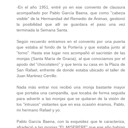
-En el año 1951, entré yo en ese convento de clausura
acompañado por Pablo García Baena, que como "cabeza
visible" de la Hermandad del Remedio de Ánimas, gestionó
la posibilidad que allí se guardara el paso una vez
terminada la Semana Santa.
Según recuerdo entramos en el convento por una puerta
que estaba al fondo de la Portería y que estaba junto al
"torno". Hasta ese lugar nos acompañó el sacristán de las
monjas (Santa María de Gracia), al que conociamos por el
apodo del "chocolatero" y que tenía su casa en la Plaza de
San Rafael, enfrente de donde estaba ubicado el taller de
Juan Martinez Cerrillo.
Nada más entrar nos recibió una monja bastante mayor
que portaba una campanilla, que tocaba de forma seguida
para advertir a las monjas que se quitaran de la visión de
los "intrusos" visitantes que en esa ocasión éramos, Pablo,
mi hermano Rafael y yo.
Pablo García Baena, con la exquisitez que le caracteriza,
afradeció a las monjas "EL MISERERE" que ese año habían