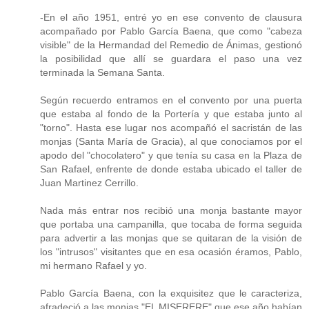
-En el año 1951, entré yo en ese convento de clausura
acompañado por Pablo García Baena, que como "cabeza
visible" de la Hermandad del Remedio de Ánimas, gestionó
la posibilidad que allí se guardara el paso una vez
terminada la Semana Santa.
Según recuerdo entramos en el convento por una puerta
que estaba al fondo de la Portería y que estaba junto al
"torno". Hasta ese lugar nos acompañó el sacristán de las
monjas (Santa María de Gracia), al que conociamos por el
apodo del "chocolatero" y que tenía su casa en la Plaza de
San Rafael, enfrente de donde estaba ubicado el taller de
Juan Martinez Cerrillo.
Nada más entrar nos recibió una monja bastante mayor
que portaba una campanilla, que tocaba de forma seguida
para advertir a las monjas que se quitaran de la visión de
los "intrusos" visitantes que en esa ocasión éramos, Pablo,
mi hermano Rafael y yo.
Pablo García Baena, con la exquisitez que le caracteriza,
afradeció a las monjas "EL MISERERE" que ese año habían