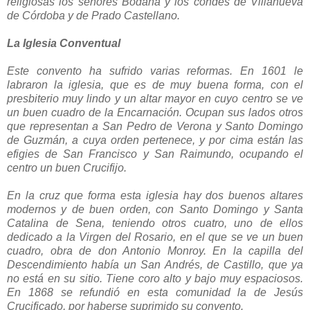
religiosas los señores Bodaña y los condes de Villanueva
de Córdoba y de Prado Castellano.
La Iglesia Conventual
Este convento ha sufrido varias reformas. En 1601 le
labraron la iglesia, que es de muy buena forma, con el
presbiterio muy lindo y un altar mayor en cuyo centro se ve
un buen cuadro de la Encarnación. Ocupan sus lados otros
que representan a San Pedro de Verona y Santo Domingo
de Guzmán, a cuya orden pertenece, y por cima están las
efigies de San Francisco y San Raimundo, ocupando el
centro un buen Crucifijo.
En la cruz que forma esta iglesia hay dos buenos altares
modernos y de buen orden, con Santo Domingo y Santa
Catalina de Sena, teniendo otros cuatro, uno de ellos
dedicado a la Virgen del Rosario, en el que se ve un buen
cuadro, obra de don Antonio Monroy. En la capilla del
Descendimiento había un San Andrés, de Castillo, que ya
no está en su sitio. Tiene coro alto y bajo muy espaciosos.
En 1868 se refundió en esta comunidad la de Jesús
Crucificado, por haberse suprimido su convento.