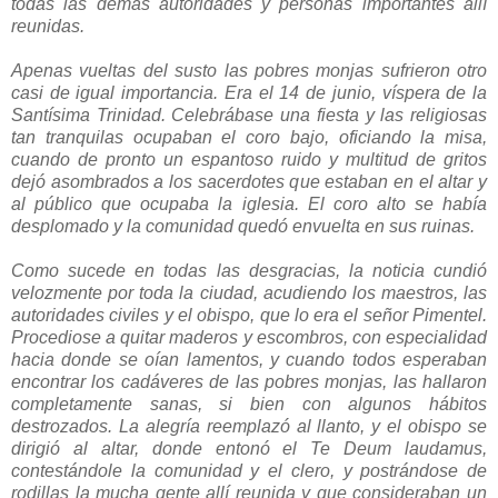
todas las demás autoridades y personas importantes allí
reunidas.
Apenas vueltas del susto las pobres monjas sufrieron otro
casi de igual importancia. Era el 14 de junio, víspera de la
Santísima Trinidad. Celebrábase una fiesta y las religiosas
tan tranquilas ocupaban el coro bajo, oficiando la misa,
cuando de pronto un espantoso ruido y multitud de gritos
dejó asombrados a los sacerdotes que estaban en el altar y
al público que ocupaba la iglesia. El coro alto se había
desplomado y la comunidad quedó envuelta en sus ruinas.
Como sucede en todas las desgracias, la noticia cundió
velozmente por toda la ciudad, acudiendo los maestros, las
autoridades civiles y el obispo, que lo era el señor Pimentel.
Procediose a quitar maderos y escombros, con especialidad
hacia donde se oían lamentos, y cuando todos esperaban
encontrar los cadáveres de las pobres monjas, las hallaron
completamente sanas, si bien con algunos hábitos
destrozados. La alegría reemplazó al llanto, y el obispo se
dirigió al altar, donde entonó el Te Deum laudamus,
contestándole la comunidad y el clero, y postrándose de
rodillas la mucha gente allí reunida y que consideraban un