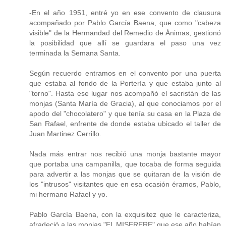
-En el año 1951, entré yo en ese convento de clausura
acompañado por Pablo García Baena, que como "cabeza
visible" de la Hermandad del Remedio de Ánimas, gestionó
la posibilidad que allí se guardara el paso una vez
terminada la Semana Santa.
Según recuerdo entramos en el convento por una puerta
que estaba al fondo de la Portería y que estaba junto al
"torno". Hasta ese lugar nos acompañó el sacristán de las
monjas (Santa María de Gracia), al que conociamos por el
apodo del "chocolatero" y que tenía su casa en la Plaza de
San Rafael, enfrente de donde estaba ubicado el taller de
Juan Martinez Cerrillo.
Nada más entrar nos recibió una monja bastante mayor
que portaba una campanilla, que tocaba de forma seguida
para advertir a las monjas que se quitaran de la visión de
los "intrusos" visitantes que en esa ocasión éramos, Pablo,
mi hermano Rafael y yo.
Pablo García Baena, con la exquisitez que le caracteriza,
afradeció a las monjas "EL MISERERE" que ese año habían