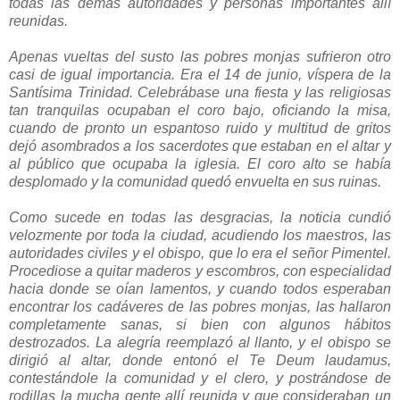
todas las demás autoridades y personas importantes allí
reunidas.
Apenas vueltas del susto las pobres monjas sufrieron otro
casi de igual importancia. Era el 14 de junio, víspera de la
Santísima Trinidad. Celebrábase una fiesta y las religiosas
tan tranquilas ocupaban el coro bajo, oficiando la misa,
cuando de pronto un espantoso ruido y multitud de gritos
dejó asombrados a los sacerdotes que estaban en el altar y
al público que ocupaba la iglesia. El coro alto se había
desplomado y la comunidad quedó envuelta en sus ruinas.
Como sucede en todas las desgracias, la noticia cundió
velozmente por toda la ciudad, acudiendo los maestros, las
autoridades civiles y el obispo, que lo era el señor Pimentel.
Procediose a quitar maderos y escombros, con especialidad
hacia donde se oían lamentos, y cuando todos esperaban
encontrar los cadáveres de las pobres monjas, las hallaron
completamente sanas, si bien con algunos hábitos
destrozados. La alegría reemplazó al llanto, y el obispo se
dirigió al altar, donde entonó el Te Deum laudamus,
contestándole la comunidad y el clero, y postrándose de
rodillas la mucha gente allí reunida y que consideraban un