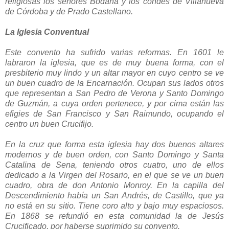
religiosas los señores Bodaña y los condes de Villanueva
de Córdoba y de Prado Castellano.
La Iglesia Conventual
Este convento ha sufrido varias reformas. En 1601 le
labraron la iglesia, que es de muy buena forma, con el
presbiterio muy lindo y un altar mayor en cuyo centro se ve
un buen cuadro de la Encarnación. Ocupan sus lados otros
que representan a San Pedro de Verona y Santo Domingo
de Guzmán, a cuya orden pertenece, y por cima están las
efigies de San Francisco y San Raimundo, ocupando el
centro un buen Crucifijo.
En la cruz que forma esta iglesia hay dos buenos altares
modernos y de buen orden, con Santo Domingo y Santa
Catalina de Sena, teniendo otros cuatro, uno de ellos
dedicado a la Virgen del Rosario, en el que se ve un buen
cuadro, obra de don Antonio Monroy. En la capilla del
Descendimiento había un San Andrés, de Castillo, que ya
no está en su sitio. Tiene coro alto y bajo muy espaciosos.
En 1868 se refundió en esta comunidad la de Jesús
Crucificado, por haberse suprimido su convento.