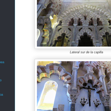
Lateral sur de la capilla
nea
o
ba