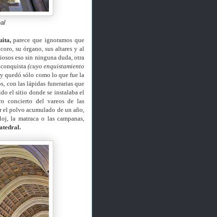
al
ita,
parece que ignoramos que
oro, su órgano, sus altares y al
iosos eso sin ninguna duda, otra
a conquista
(cuyo enquistamiento
 y quedó sólo como lo que fue la
s, con las lápidas funerarias que
ido el sitio donde se instalaba el
ro concierto del vareos de las
r el polvo acumulado de un año,
oj, la matraca o las campanas,
atedral.