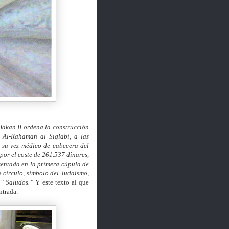
Hakan II ordena la construcción
 Al-Rahaman al Siqlabi, a las
a su vez médico de cabecera del
por el coste de 261.537 dinares,
sentada en la primera cúpula de
n círculo, símbolo del Judaísmo,
.” Saludos.”
Y este texto al que
ntrada.