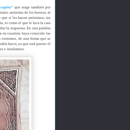
ezquita”
que surge también por
tario anónimo de los buenos, al
 que si los hacen anónimos, sin
a, es como el que le lava la cara
ibir la respuesta. En una palabra
na en cuestión haya conocido las
os extremos, de una forma que se
odría hacer, ya que está puesto el
s e insultantes.