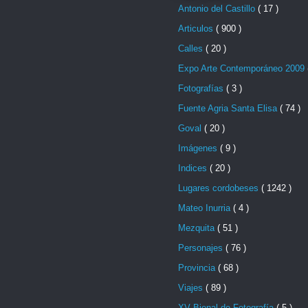
Antonio del Castillo
( 17 )
Articulos
( 900 )
Calles
( 20 )
Expo Arte Contemporáneo 2009
Fotografías
( 3 )
Fuente Agria Santa Elisa
( 74 )
Goval
( 20 )
Imágenes
( 9 )
Indices
( 20 )
Lugares cordobeses
( 1242 )
Mateo Inurria
( 4 )
Mezquita
( 51 )
Personajes
( 76 )
Provincia
( 68 )
Viajes
( 89 )
XV Bienal de Fotografía
( 5 )