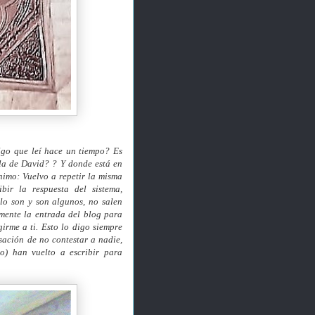
lgo que leí hace un tiempo? Es
la de David? ? Y donde está en
imo: Vuelvo a repetir la misma
bir la respuesta del sistema,
lo son y son algunos, no salen
mente la entrada del blog para
irme a ti. Esto lo digo siempre
ación de no contestar a nadie,
o) han vuelto a escribir para