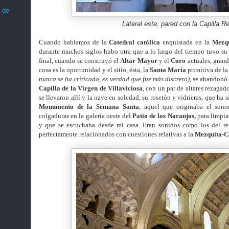
 de
Lateral este, pared con la Capilla Re
Cuando hablamos de la
Catedral católica
enquistada en la
Mezqu
durante muchos siglos hubo otra que a lo largo del tiempo tuvo su c
final, cuando se construyó el
Altar Mayor
y el
Coro
actuales, grand
cosa es la oportunidad y el sitio, ésta, la
Santa María
primitiva de l
nunca se ha criticado, es verdad que fue más discreto)
, se abandonó
Capilla de la Virgen de Villaviciosa
, con un par de altares rezagado
se llevaron allí y la nave en soledad, su rosetón y vidrieras, que ha s
Monumento de la Semana Santa
, aquel que originaba el sono
colgaduras en la galería oeste del
Patio de los Naranjos,
para limpia
y que se escuchaba desde mi casa. Eran sonidos como los del rel
perfectamente relacionados con cuestiones relativas a la
Mezquita-C