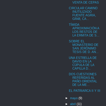
VENTA DE CEPAS
CIRCULAR CAMINO
INUTILIZADO
FUENTE AGRIA,
GR48, CA...
TÍMIDA
APROXIMACIÓN A
LOS RESTOS DE
LA ERMITA DE S...
SOBRE EL
MONASTERIO DE
SAN JERÓNIMO
TESIS DE D. AN...
UNA ESTRELLA DE
DAVID EN LA
CÚPULA DE LA
CAPILLA D...
DOS CUESTIONES
REFERIDAS AL
PAÑO ORIENTAL
DE LA ME...
EL PATRIARCA II Y III
►
mayo
(9)
►
abril
(11)