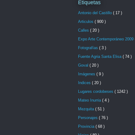
Etiquetas
Antonio del Castillo
( 17 )
Articulos
( 900 )
Calles
( 20 )
Expo Arte Contemporáneo 2009
Fotografías
( 3 )
Fuente Agria Santa Elisa
( 74 )
Goval
( 20 )
Imágenes
( 9 )
Indices
( 20 )
Lugares cordobeses
( 1242 )
Mateo Inurria
( 4 )
Mezquita
( 51 )
Personajes
( 76 )
Provincia
( 68 )