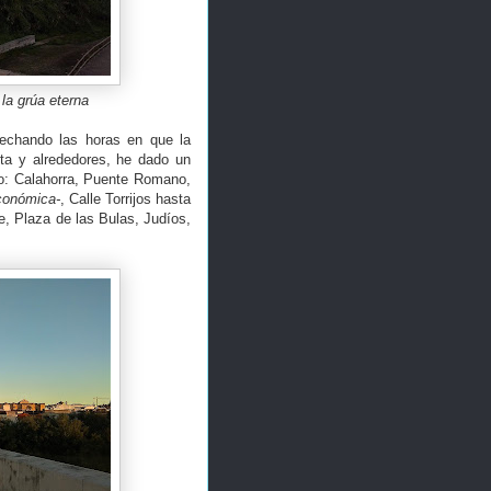
la grúa eterna
echando las horas en que la
ita y alrededores, he dado un
do: Calahorra, Puente Romano,
conómica-
, Calle Torrijos hasta
, Plaza de las Bulas, Judíos,