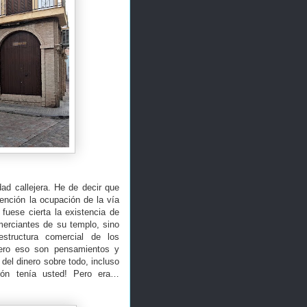
ad callejera. He de decir que
ención la ocupación de la vía
fuese cierta la existencia de
merciantes de su templo, sino
structura comercial de los
ero eso son pensamientos y
 del dinero sobre todo, incluso
azón tenía usted! Pero era…