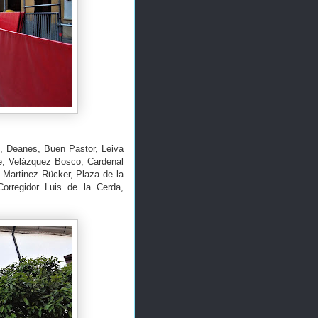
, Deanes, Buen Pastor, Leiva
te, Velázquez Bosco, Cardenal
 Martinez Rücker, Plaza de la
orregidor Luis de la Cerda,