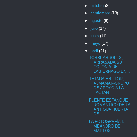
►
octubre
(8)
►
septiembre
(13)
►
agosto
(9)
►
julio
(17)
►
junio
(11)
►
mayo
(17)
▼
abril
(21)
TORREÁRBOLES,
ARRASADA SU
COLONIA DE
LABIÉRNAGO EN...
TETADA EN FLOR,
ALMAMAR-GRUPO
DE APOYO A LA
LACTAN...
FUENTE ESTANQUE
ROMÁNTICO DE LA
ANTIGUA HUERTA
DE ...
LA FOTOGRAFÍA DEL
MEANDRO DE
MARTOS