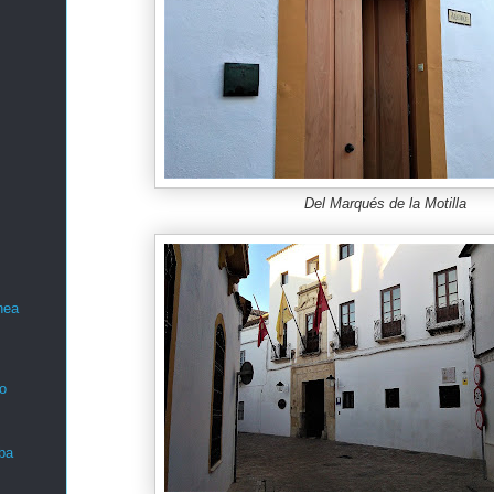
Del Marqués de la Motilla
nea
o
ba