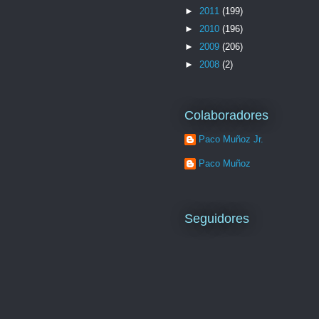
►
2011
(199)
►
2010
(196)
►
2009
(206)
►
2008
(2)
Colaboradores
Paco Muñoz Jr.
Paco Muñoz
Seguidores