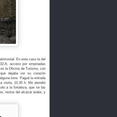
atrimonial. En este caso la del
-432-A, acceso por empinadas
 es la Oficina de Turismo, con
, que dejaba ver su corazón
alguna torre. Pagué la entrada
a visita, 10,30 h. Me atendió
olo a la fortaleza, que se las
es, restos del alcázar árabe, y