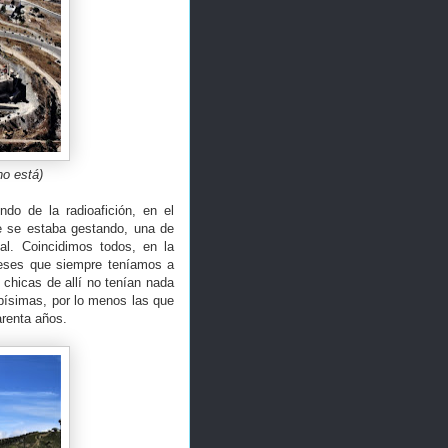
no está)
o de la radioafición, en el
e se estaba gestando, una de
al. Coincidimos todos, en la
beses que siempre teníamos a
 chicas de allí no tenían nada
apísimas, por lo menos las que
renta años.