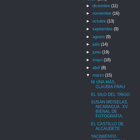
►
diciembre
(11)
►
noviembre
(16)
►
octubre
(13)
►
septiembre
(9)
►
agosto
(9)
►
julio
(14)
►
junio
(19)
►
mayo
(18)
►
abril
(8)
▼
marzo
(15)
NI UNA MÁS,
CLAUDIA FRAU
EL SILO DEL TRIGO
SUSAN MEISELAS,
NICARAGUA. XV
BIENAL DE
FOTOGRAFÍA
EL CASTILLO DE
ALCAUDETE
YACIMIENTO