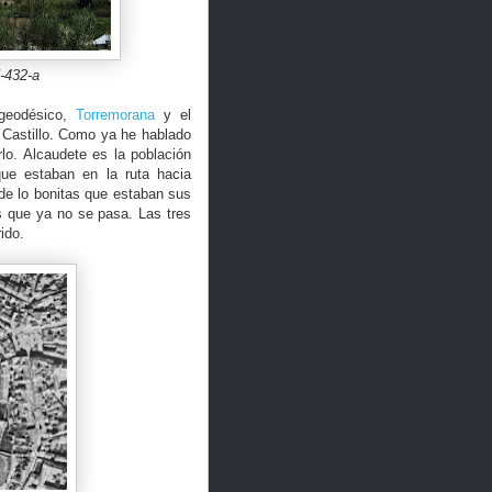
N-432-a
 geodésico,
Torremorana
y el
l Castillo. Como ya he hablado
lo. Alcaudete es la población
que estaban en la ruta hacia
 de lo bonitas que estaban sus
as que ya no se pasa. Las tres
ido.