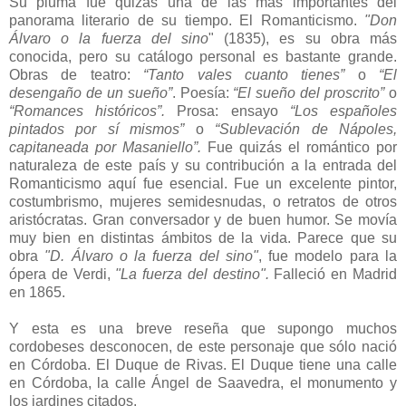
Su pluma fue quizás una de las más importantes del
panorama literario de su tiempo. El Romanticismo.
"Don
Álvaro o la fuerza del sino
" (1835), es su obra más
conocida, pero su catálogo personal es bastante grande.
Obras de teatro:
“Tanto vales cuanto tienes”
o
“El
desengaño de un sueño”
. Poesía:
“El sueño del proscrito”
o
“Romances históricos”.
Prosa: ensayo
“Los españoles
pintados por sí mismos”
o
“Sublevación de Nápoles,
capitaneada por Masaniello”.
Fue quizás el romántico por
naturaleza de este país y su contribución a la entrada del
Romanticismo aquí fue esencial. Fue un excelente pintor,
costumbrismo, mujeres semidesnudas, o retratos de otros
aristócratas. Gran conversador y de buen humor. Se movía
muy bien en distintas ámbitos de la vida. Parece que su
obra
"D. Álvaro o la fuerza del sino"
, fue modelo para la
ópera de Verdi,
"La fuerza del destino".
Falleció en Madrid
en 1865.
Y esta es una breve reseña que supongo muchos
cordobeses desconocen, de este personaje que sólo nació
en Córdoba. El Duque de Rivas. El Duque tiene una calle
en Córdoba, la calle Ángel de Saavedra, el monumento y
los jardines citados.