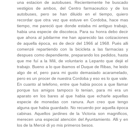
una estacion de autobuses. Recientemente he buscado
vestigios de ambos, del Centro farmaceutico y de los
autobuses, pero se han diluido en el tiempo, quiero
recordar que otra vez que estuve en Cordoba, hace mas
tiempo, me pareció que donde estaba mi antiguo trabajo,
habia una especie de discoteca. Para su honra debo decir
que ahora al jubilarme me han aparecido las cotizaciones
de aquella época, es de decir del 1966 al 1968. Pués alli
comenzé repartiendo con la bicicleta a las farmacias y
despues como dependiente, preparando los pedidos, hasta
que me fuí a la Mili, de voluntario a Lepanto que dejé el
trabajo. Bueno a lo que ibamos el Duque de Ribas, he leido
algo de el, pero para mi gusto demasiado acaramelado,
pero es un procer de nuestra Cordoba y eso es lo que vale.
En cuanto al telefono, entre que habia pocos a que llamar
porque tus amigos tampoco lo tenian, para mi era un
aparato en los bares al que habia que echarle aquellas
especie de monedas con ranura. Aun creo que tengo
alguna que habia guardado. No recuerdo por aquella época
cabinas. Aquellos jardines de la Victoria son magnificos,
merecen una especial atención del Ayuntamiento. Alli y en
los de la Mercé di yo mis primeros besos.