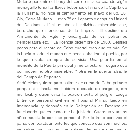
Meterte por entre el buey del coro e incluso cuando algún
monaguillo tenía las lleves bebernos el vino de la Capilla de
la Purísima. Yo hice el campamento en mayo del 68, 16ª
Cia, Cerro Muriano. Luego 7ª en Lepanto y después Unidad
de Destinos, allí si estaba el individuo miserable ese,
borracho que mencionas de la limpieza. El destino era
Armamento de Rgto. y encargado de los polvorines
(temperatura etc.). La licencia diciembre de 1969. Desfiles
pocos pero el record de Cabo cuartel creo que es mío. Se
lo hacía a todo el mundo que necesitaba irse al pueblo, por
lo que estaba siempre de servicio. Una guardia en el
monolito de la Puerta principal y me arrestaron, seguro que
por moverme, otro miserable. Y otra en la puerta falsa, la
del Campo de Deportes.
Andé cielos y tierra para salirme de curso de Cabo primero
porque si lo hacía me hubiera quedado de sargento, era
mu fácil, y quien evita la ocasión evita el peligro. Luego
Entre de personal civil en el Hospital Militar, luego en
Intendencia, y después en la Delegación de Defensa de
funcionario que es como me he jubilado. Cuarenta y tantos
años mezclado con ese personal. Por lo tanto conozco el
paño, democráticamente los que conozco que son muchos,
se salvan muy pocos, me sobran dedos de una mano,