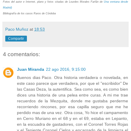
Fotos del autor e Internet, plano y fotos citadas de Lourdes Morales Farfán de
Una ventana desde
Madrid)
Bibliografía de los casos Raros de Córdoba
Paco Muñoz
at
18:53
Compartir
4 comentarios:
Juan Miranda
22 ago 2016, 9:15:00
Buenos dias Paco. Otra historia verdadera o novelada, en
este caso parece que verdadera, por que el "escribidor" De
las Casas Deza, la autentifica. Sea como sea, es como bien
dices una historia de una pelea entre curas. A mi me trae
recuerdos de la Mezquita, donde me gustaba perderme
recorriendo rincones, por esa capilla seguro que me he
perdido mas de una vez. Otra cosa, Yo hice el campamento
en Cerro Muriano en el 68 y en el 69, estaba en Lepanto,
en la escuadra de gastadores, con el Coronel Torres Rojas
y el Teniente Coronel Cielos y encargado de la limpieza el