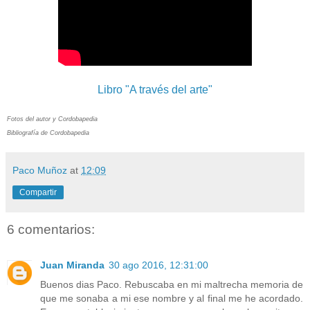
Libro "A través del arte"
Fotos del autor y Cordobapedia
Bibliografía de Cordobapedia
Paco Muñoz
at
12:09
Compartir
6 comentarios:
Juan Miranda
30 ago 2016, 12:31:00
Buenos dias Paco. Rebuscaba en mi maltrecha memoria de
que me sonaba a mi ese nombre y al final me he acordado.