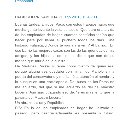
Responder
PATXI GUERRIKABEITIA
30 ago 2016, 16:45:00
Buenas tardes, amigos. Paco, con estos trabajos harás que
mucha gente levante la vista del suelo. Que dura era la vida
de las empleadas de hogar, cuantos sacrificios tenían que
hacer para por llenar el puchero todos los días. Una
historia: Fulanita, ¿Donde te vas a ir a vivir? Al barrio… En
ese barrio las mejores casas son las de las queridas de mis
amigos, y los hijos, si los tienen, dicen que son de su
marido que murió en la guerra.
De Martínez Rücker si tenía conocimiento de quien era,
porque alguna vez quedaba con mi amigo Manolo en la
puerta del conservatorio y me llamó la atención el nombre y
lo busque en una enciclopedia. Del busto en los Patos no
me acuerdo, del que sí me acuerdo es del de Maestro
Lucena. Aun sigo utilizando eso de: “eres más lento que la
pavana del Maestro Lucena”
Un abrazo, salud y República.
P/S: En lo de las empleadas de hogar he utilizado el
pasado, pero desgraciadamente es presente y futuro,