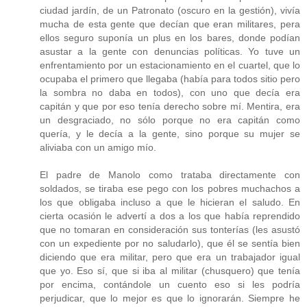
ciudad jardín, de un Patronato (oscuro en la gestión), vivía
mucha de esta gente que decían que eran militares, pera
ellos seguro suponía un plus en los bares, donde podían
asustar a la gente con denuncias políticas. Yo tuve un
enfrentamiento por un estacionamiento en el cuartel, que lo
ocupaba el primero que llegaba (había para todos sitio pero
la sombra no daba en todos), con uno que decía era
capitán y que por eso tenía derecho sobre mí. Mentira, era
un desgraciado, no sólo porque no era capitán como
quería, y le decía a la gente, sino porque su mujer se
aliviaba con un amigo mío.
El padre de Manolo como trataba directamente con
soldados, se tiraba ese pego con los pobres muchachos a
los que obligaba incluso a que le hicieran el saludo. En
cierta ocasión le advertí a dos a los que había reprendido
que no tomaran en consideración sus tonterías (les asustó
con un expediente por no saludarlo), que él se sentía bien
diciendo que era militar, pero que era un trabajador igual
que yo. Eso sí, que si iba al militar (chusquero) que tenía
por encima, contándole un cuento eso si les podría
perjudicar, que lo mejor es que lo ignorarán. Siempre he