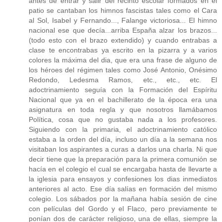
antes de entrar y salir del recinto escolar formados en el
patio se cantaban los himnos fascistas tales como el Cara
al Sol, Isabel y Fernando..., Falange victoriosa... El himno
nacional ese que decía...arriba España alzar los brazos...
(todo esto con el brazo extendido) y cuando entrabas a
clase te encontrabas ya escrito en la pizarra y a varios
colores la máxima del dia, que era una frase de alguno de
los héroes del régimen tales como José Antonio, Onésimo
Redondo, Ledesma Ramos, etc., etc., etc. El
adoctrinamiento seguía con la Formación del Espíritu
Nacional que ya en el bachillerato de la época era una
asignatura en toda regla y que nosotros llamábamos
Política, cosa que no gustaba nada a los profesores.
Siguiendo con la primaria, el adoctrinamiento católico
estaba a la orden del día, incluso un día a la semana nos
visitaban los aspirantes a curas a darlos una charla. Ni que
decir tiene que la preparación para la primera comunión se
hacía en el colegio el cual se encargaba hasta de llevarte a
la iglesia para ensayos y confesiones los dias inmediatos
anteriores al acto. Ese día salías en formación del mismo
colegio. Los sábados por la mañana había sesión de cine
con películas del Gordo y el Flaco, pero previamente te
ponían dos de carácter religioso, una de ellas, siempre la