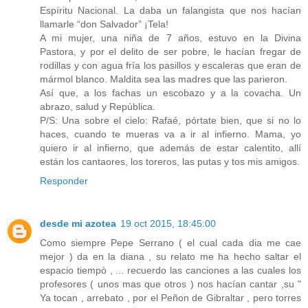
Espíritu Nacional. La daba un falangista que nos hacían
llamarle “don Salvador” ¡Tela!
A mi mujer, una niña de 7 años, estuvo en la Divina
Pastora, y por el delito de ser pobre, le hacían fregar de
rodillas y con agua fría los pasillos y escaleras que eran de
mármol blanco. Maldita sea las madres que las parieron.
Así que, a los fachas un escobazo y a la covacha. Un
abrazo, salud y República.
P/S: Una sobre el cielo: Rafaé, pórtate bien, que si no lo
haces, cuando te mueras va a ir al infierno. Mama, yo
quiero ir al infierno, que además de estar calentito, allí
están los cantaores, los toreros, las putas y tos mis amigos.
Responder
desde mi azotea
19 oct 2015, 18:45:00
Como siempre Pepe Serrano ( el cual cada dia me cae
mejor ) da en la diana , su relato me ha hecho saltar el
espacio tiempò , ... recuerdo las canciones a las cuales los
profesores ( unos mas que otros ) nos hacían cantar ,su "
Ya tocan , arrebato , por el Peñon de Gibraltar , pero torres