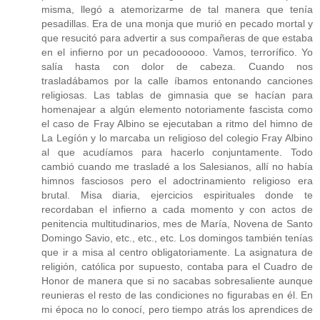
misma, llegó a atemorizarme de tal manera que tenía
pesadillas. Era de una monja que murió en pecado mortal y
que resucitó para advertir a sus compañeras de que estaba
en el infierno por un pecadoooooo. Vamos, terrorífico. Yo
salía hasta con dolor de cabeza. Cuando nos
trasladábamos por la calle íbamos entonando canciones
religiosas. Las tablas de gimnasia que se hacían para
homenajear a algún elemento notoriamente fascista como
el caso de Fray Albino se ejecutaban a ritmo del himno de
La Legíón y lo marcaba un religioso del colegio Fray Albino
al que acudíamos para hacerlo conjuntamente. Todo
cambió cuando me trasladé a los Salesianos, allí no había
himnos fasciosos pero el adoctrinamiento religioso era
brutal. Misa diaria, ejercicios espirituales donde te
recordaban el infierno a cada momento y con actos de
penitencia multitudinarios, mes de María, Novena de Santo
Domingo Savio, etc., etc., etc. Los domingos también tenías
que ir a misa al centro obligatoriamente. La asignatura de
religión, católica por supuesto, contaba para el Cuadro de
Honor de manera que si no sacabas sobresaliente aunque
reunieras el resto de las condiciones no figurabas en él. En
mi época no lo conocí, pero tiempo atrás los aprendices de