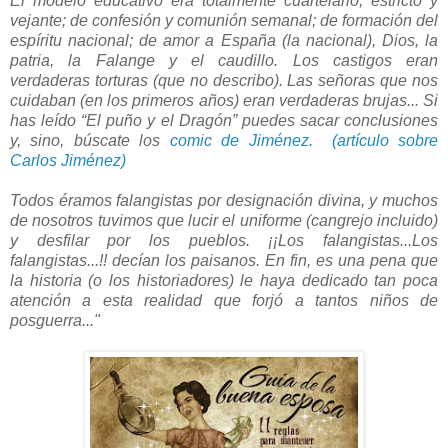
El modelo educativo era totalmente cuartelario, estricto y
vejante; de confesión y comunión semanal; de formación del
espíritu nacional; de amor a España (la nacional), Dios, la
patria, la Falange y el caudillo. Los castigos eran
verdaderas torturas (que no describo). Las señoras que nos
cuidaban (en los primeros años) eran verdaderas brujas... Si
has leído “El puño y el Dragón” puedes sacar conclusiones
y, sino, búscate los
comic de Jiménez.
(artículo sobre
Carlos Jiménez)
Todos éramos falangistas por designación divina, y muchos
de nosotros tuvimos que lucir el uniforme (cangrejo incluido)
y desfilar por los pueblos. ¡¡Los falangistas...Los
falangistas...!! decían los paisanos. En fin, es una pena que
la historia (o los historiadores) le haya dedicado tan poca
atención a esta realidad que forjó a tantos niños de
posguerra..."