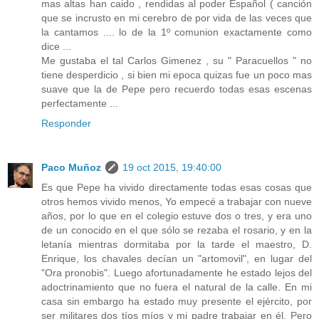
mas altas han caido , rendidas al poder Español ( canción
que se incrusto en mi cerebro de por vida de las veces que
la cantamos .... lo de la 1º comunion exactamente como
dice ...
Me gustaba el tal Carlos Gimenez , su " Paracuellos " no
tiene desperdicio , si bien mi epoca quizas fue un poco mas
suave que la de Pepe pero recuerdo todas esas escenas
perfectamente ...
Responder
Paco Muñoz
19 oct 2015, 19:40:00
Es que Pepe ha vivido directamente todas esas cosas que
otros hemos vivido menos, Yo empecé a trabajar con nueve
años, por lo que en el colegio estuve dos o tres, y era uno
de un conocido en el que sólo se rezaba el rosario, y en la
letanía mientras dormitaba por la tarde el maestro, D.
Enrique, los chavales decían un "artomovil", en lugar del
"Ora pronobis". Luego afortunadamente he estado lejos del
adoctrinamiento que no fuera el natural de la calle. En mi
casa sin embargo ha estado muy presente el ejército, por
ser militares dos tíos míos y mi padre trabajar en él. Pero