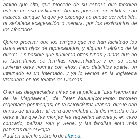
amigo que cito, que procede de su esposa que también
estuvo en esa institución. Ambas pueden ser válidas, con
matices, aunque la que yo expongo no puede ser rebatida,
ni señalada exageración o mentira, por los testimonios de
los afectados.
Quiero precisar que los amigos que me han facilitado los
datos eran hijos de represaliados, y alguno huérfano de la
guerra. Es posible que hubieran otros niños y niñas que no
lo fueran(hijos de familias represaliadas) y en su ficha
tuvieran otras normas con ellos. Pero detallitos aparte, un
internado es un internado, y ya lo vemos en la Inglaterra
victoriana en los relatos de Dickens.
O en las desgraciadas niñas de la película "Las Hermanas
de la Magdalena", de Peter Mullan(convento también
regentado por monjas) en la catolicísima Irlanda, que te dan
ganas de arrastrar al cura que violaba a la disminuida o las
otras a las que las monjas les requerían favores y, en caso
contrario, palizas van y viene, y las familias eran más
papistas que el Papa.
Aquí un artículo sobre lo de
Irlanda
: