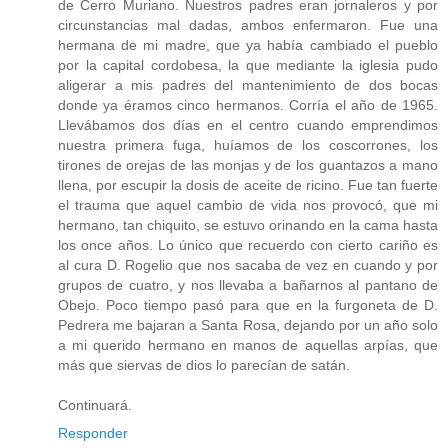
de Cerro Muriano. Nuestros padres eran jornaleros y por
circunstancias mal dadas, ambos enfermaron. Fue una
hermana de mi madre, que ya había cambiado el pueblo
por la capital cordobesa, la que mediante la iglesia pudo
aligerar a mis padres del mantenimiento de dos bocas
donde ya éramos cinco hermanos. Corría el año de 1965.
Llevábamos dos días en el centro cuando emprendimos
nuestra primera fuga, huíamos de los coscorrones, los
tirones de orejas de las monjas y de los guantazos a mano
llena, por escupir la dosis de aceite de ricino. Fue tan fuerte
el trauma que aquel cambio de vida nos provocó, que mi
hermano, tan chiquito, se estuvo orinando en la cama hasta
los once años. Lo único que recuerdo con cierto cariño es
al cura D. Rogelio que nos sacaba de vez en cuando y por
grupos de cuatro, y nos llevaba a bañarnos al pantano de
Obejo. Poco tiempo pasó para que en la furgoneta de D.
Pedrera me bajaran a Santa Rosa, dejando por un año solo
a mi querido hermano en manos de aquellas arpías, que
más que siervas de dios lo parecían de satán.
Continuará.
Responder