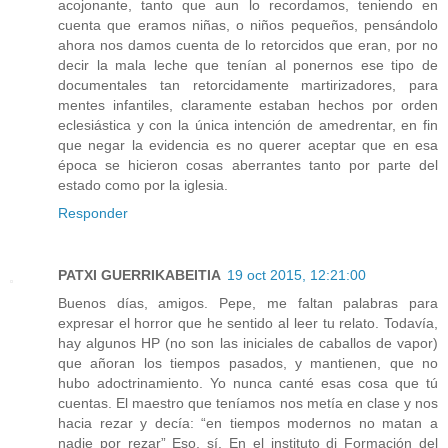
acojonante, tanto que aun lo recordamos, teniendo en
cuenta que eramos niñas, o niños pequeños, pensándolo
ahora nos damos cuenta de lo retorcidos que eran, por no
decir la mala leche que tenían al ponernos ese tipo de
documentales tan retorcidamente martirizadores, para
mentes infantiles, claramente estaban hechos por orden
eclesiástica y con la única intención de amedrentar, en fin
que negar la evidencia es no querer aceptar que en esa
época se hicieron cosas aberrantes tanto por parte del
estado como por la iglesia.
Responder
PATXI GUERRIKABEITIA
19 oct 2015, 12:21:00
Buenos días, amigos. Pepe, me faltan palabras para
expresar el horror que he sentido al leer tu relato. Todavía,
hay algunos HP (no son las iniciales de caballos de vapor)
que añoran los tiempos pasados, y mantienen, que no
hubo adoctrinamiento. Yo nunca canté esas cosa que tú
cuentas. El maestro que teníamos nos metía en clase y nos
hacia rezar y decía: “en tiempos modernos no matan a
nadie por rezar” Eso, sí. En el instituto di Formación del