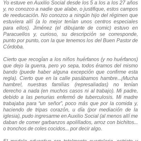
Yo estuve en Auxilio Social desde los 5 a los a los 27 años
y, no conozco a nadie que alabe, o justifique, estos campos
de reeducación. No conozco a ningún hijo del régimen que
estuviera allí (a lo mejor tenían unos centros especiales
para ellos). Jiménez (el dibujante de comic) estuvo en
Paracuellos y, curioso, su descripción se corresponde,
punto por punto, con la que tenemos los del Buen Pastor de
Córdoba.
Cierto que recogían a los niños huérfanos (y no huérfanos)
que dejo la guerra, pero yo sepa, todos éramos del mismo
bando (puede haber alguna excepción que confirme esta
regla). Cierto que en la calle pasábamos hambre...¡Mucha
hambre!, nuestras familias (represaliadas) no tenían
derecho a nada (en muchos casos ni al trabajo). Mi padre,
debido a las penurias enfermó de tuberculosis. Mi madre
trabajaba para “un señor”, poco más que por la comida y,
haciendo de tripas corazón, u día (por mediación de la
iglesia), pudo ingresarme en Auxilio Social (al menos allí me
daban de comer garbanzos apolillados, arroz con bichitos...
o tronchos de coles cocidos... por decir algo.