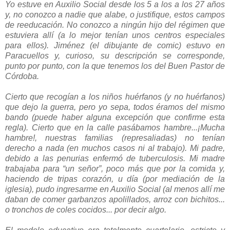
Yo estuve en Auxilio Social desde los 5 a los a los 27 años
y, no conozco a nadie que alabe, o justifique, estos campos
de reeducación. No conozco a ningún hijo del régimen que
estuviera allí (a lo mejor tenían unos centros especiales
para ellos). Jiménez (el dibujante de comic) estuvo en
Paracuellos y, curioso, su descripción se corresponde,
punto por punto, con la que tenemos los del Buen Pastor de
Córdoba.
Cierto que recogían a los niños huérfanos (y no huérfanos)
que dejo la guerra, pero yo sepa, todos éramos del mismo
bando (puede haber alguna excepción que confirme esta
regla). Cierto que en la calle pasábamos hambre...¡Mucha
hambre!, nuestras familias (represaliadas) no tenían
derecho a nada (en muchos casos ni al trabajo). Mi padre,
debido a las penurias enfermó de tuberculosis. Mi madre
trabajaba para “un señor”, poco más que por la comida y,
haciendo de tripas corazón, u día (por mediación de la
iglesia), pudo ingresarme en Auxilio Social (al menos allí me
daban de comer garbanzos apolillados, arroz con bichitos...
o tronchos de coles cocidos... por decir algo.