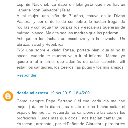
Espíritu Nacional. La daba un falangista que nos hacían
llamarle “don Salvador” ¡Tela!
A mi mujer, una niña de 7 años, estuvo en la Divina
Pastora, y por el delito de ser pobre, le hacían fregar de
rodillas y con agua fría los pasillos y escaleras que eran de
mármol blanco. Maldita sea las madres que las parieron.
Así que, a los fachas un escobazo y a la covacha. Un
abrazo, salud y República.
P/S: Una sobre el cielo: Rafaé, pórtate bien, que si no lo
haces, cuando te mueras va a ir al infierno. Mama, yo
quiero ir al infierno, que además de estar calentito, allí
están los cantaores, los toreros, las putas y tos mis amigos.
Responder
desde mi azotea
19 oct 2015, 18:45:00
Como siempre Pepe Serrano ( el cual cada dia me cae
mejor ) da en la diana , su relato me ha hecho saltar el
espacio tiempò , ... recuerdo las canciones a las cuales los
profesores ( unos mas que otros ) nos hacían cantar ,su "
Ya tocan , arrebato , por el Peñon de Gibraltar , pero torres