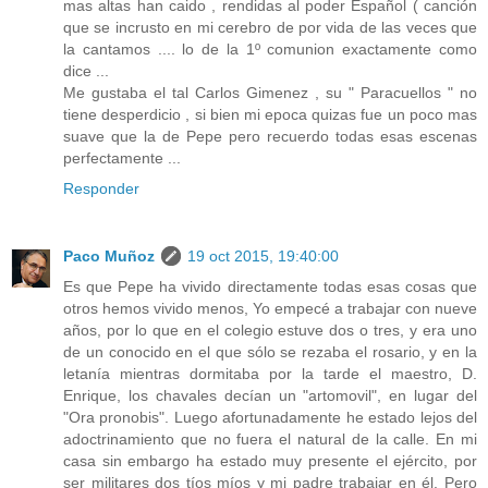
mas altas han caido , rendidas al poder Español ( canción
que se incrusto en mi cerebro de por vida de las veces que
la cantamos .... lo de la 1º comunion exactamente como
dice ...
Me gustaba el tal Carlos Gimenez , su " Paracuellos " no
tiene desperdicio , si bien mi epoca quizas fue un poco mas
suave que la de Pepe pero recuerdo todas esas escenas
perfectamente ...
Responder
Paco Muñoz
19 oct 2015, 19:40:00
Es que Pepe ha vivido directamente todas esas cosas que
otros hemos vivido menos, Yo empecé a trabajar con nueve
años, por lo que en el colegio estuve dos o tres, y era uno
de un conocido en el que sólo se rezaba el rosario, y en la
letanía mientras dormitaba por la tarde el maestro, D.
Enrique, los chavales decían un "artomovil", en lugar del
"Ora pronobis". Luego afortunadamente he estado lejos del
adoctrinamiento que no fuera el natural de la calle. En mi
casa sin embargo ha estado muy presente el ejército, por
ser militares dos tíos míos y mi padre trabajar en él. Pero