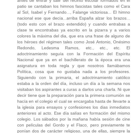
antes de entrar y salir del recinto escolar formados en el
patio se cantaban los himnos fascistas tales como el Cara
al Sol, Isabel y Fernando..., Falange victoriosa... El himno
nacional ese que decía...arriba España alzar los brazos...
(todo esto con el brazo extendido) y cuando entrabas a
clase te encontrabas ya escrito en la pizarra y a varios
colores la máxima del dia, que era una frase de alguno de
los héroes del régimen tales como José Antonio, Onésimo
Redondo, Ledesma Ramos, etc., etc., etc. El
adoctrinamiento seguía con la Formación del Espíritu
Nacional que ya en el bachillerato de la época era una
asignatura en toda regla y que nosotros llamábamos
Política, cosa que no gustaba nada a los profesores.
Siguiendo con la primaria, el adoctrinamiento católico
estaba a la orden del día, incluso un día a la semana nos
visitaban los aspirantes a curas a darlos una charla. Ni que
decir tiene que la preparación para la primera comunión se
hacía en el colegio el cual se encargaba hasta de llevarte a
la iglesia para ensayos y confesiones los dias inmediatos
anteriores al acto. Ese día salías en formación del mismo
colegio. Los sábados por la mañana había sesión de cine
con películas del Gordo y el Flaco, pero previamente te
ponían dos de carácter religioso, una de ellas, siempre la