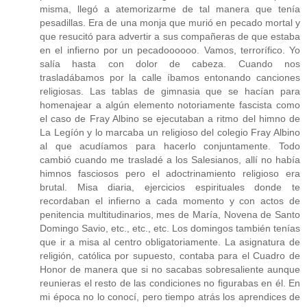
misma, llegó a atemorizarme de tal manera que tenía
pesadillas. Era de una monja que murió en pecado mortal y
que resucitó para advertir a sus compañeras de que estaba
en el infierno por un pecadoooooo. Vamos, terrorífico. Yo
salía hasta con dolor de cabeza. Cuando nos
trasladábamos por la calle íbamos entonando canciones
religiosas. Las tablas de gimnasia que se hacían para
homenajear a algún elemento notoriamente fascista como
el caso de Fray Albino se ejecutaban a ritmo del himno de
La Legíón y lo marcaba un religioso del colegio Fray Albino
al que acudíamos para hacerlo conjuntamente. Todo
cambió cuando me trasladé a los Salesianos, allí no había
himnos fasciosos pero el adoctrinamiento religioso era
brutal. Misa diaria, ejercicios espirituales donde te
recordaban el infierno a cada momento y con actos de
penitencia multitudinarios, mes de María, Novena de Santo
Domingo Savio, etc., etc., etc. Los domingos también tenías
que ir a misa al centro obligatoriamente. La asignatura de
religión, católica por supuesto, contaba para el Cuadro de
Honor de manera que si no sacabas sobresaliente aunque
reunieras el resto de las condiciones no figurabas en él. En
mi época no lo conocí, pero tiempo atrás los aprendices de