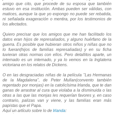
amigo que cito, que procede de su esposa que también
estuvo en esa institución. Ambas pueden ser válidas, con
matices, aunque la que yo expongo no puede ser rebatida,
ni señalada exageración o mentira, por los testimonios de
los afectados.
Quiero precisar que los amigos que me han facilitado los
datos eran hijos de represaliados, y alguno huérfano de la
guerra. Es posible que hubieran otros niños y niñas que no
lo fueran(hijos de familias represaliadas) y en su ficha
tuvieran otras normas con ellos. Pero detallitos aparte, un
internado es un internado, y ya lo vemos en la Inglaterra
victoriana en los relatos de Dickens.
O en las desgraciadas niñas de la película "Las Hermanas
de la Magdalena", de Peter Mullan(convento también
regentado por monjas) en la catolicísima Irlanda, que te dan
ganas de arrastrar al cura que violaba a la disminuida o las
otras a las que las monjas les requerían favores y, en caso
contrario, palizas van y viene, y las familias eran más
papistas que el Papa.
Aquí un artículo sobre lo de
Irlanda
: