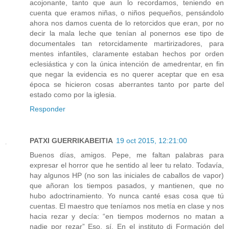
acojonante, tanto que aun lo recordamos, teniendo en
cuenta que eramos niñas, o niños pequeños, pensándolo
ahora nos damos cuenta de lo retorcidos que eran, por no
decir la mala leche que tenían al ponernos ese tipo de
documentales tan retorcidamente martirizadores, para
mentes infantiles, claramente estaban hechos por orden
eclesiástica y con la única intención de amedrentar, en fin
que negar la evidencia es no querer aceptar que en esa
época se hicieron cosas aberrantes tanto por parte del
estado como por la iglesia.
Responder
PATXI GUERRIKABEITIA
19 oct 2015, 12:21:00
Buenos días, amigos. Pepe, me faltan palabras para
expresar el horror que he sentido al leer tu relato. Todavía,
hay algunos HP (no son las iniciales de caballos de vapor)
que añoran los tiempos pasados, y mantienen, que no
hubo adoctrinamiento. Yo nunca canté esas cosa que tú
cuentas. El maestro que teníamos nos metía en clase y nos
hacia rezar y decía: “en tiempos modernos no matan a
nadie por rezar” Eso, sí. En el instituto di Formación del