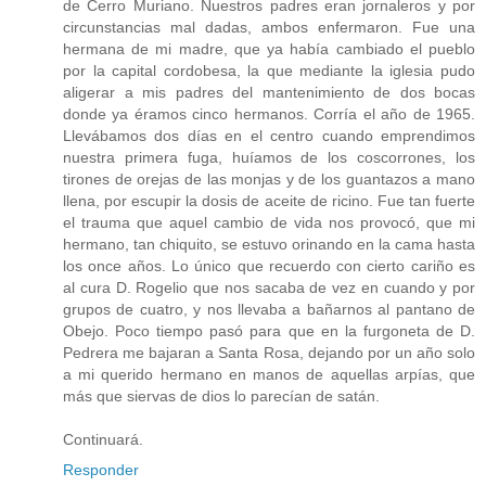
de Cerro Muriano. Nuestros padres eran jornaleros y por
circunstancias mal dadas, ambos enfermaron. Fue una
hermana de mi madre, que ya había cambiado el pueblo
por la capital cordobesa, la que mediante la iglesia pudo
aligerar a mis padres del mantenimiento de dos bocas
donde ya éramos cinco hermanos. Corría el año de 1965.
Llevábamos dos días en el centro cuando emprendimos
nuestra primera fuga, huíamos de los coscorrones, los
tirones de orejas de las monjas y de los guantazos a mano
llena, por escupir la dosis de aceite de ricino. Fue tan fuerte
el trauma que aquel cambio de vida nos provocó, que mi
hermano, tan chiquito, se estuvo orinando en la cama hasta
los once años. Lo único que recuerdo con cierto cariño es
al cura D. Rogelio que nos sacaba de vez en cuando y por
grupos de cuatro, y nos llevaba a bañarnos al pantano de
Obejo. Poco tiempo pasó para que en la furgoneta de D.
Pedrera me bajaran a Santa Rosa, dejando por un año solo
a mi querido hermano en manos de aquellas arpías, que
más que siervas de dios lo parecían de satán.
Continuará.
Responder