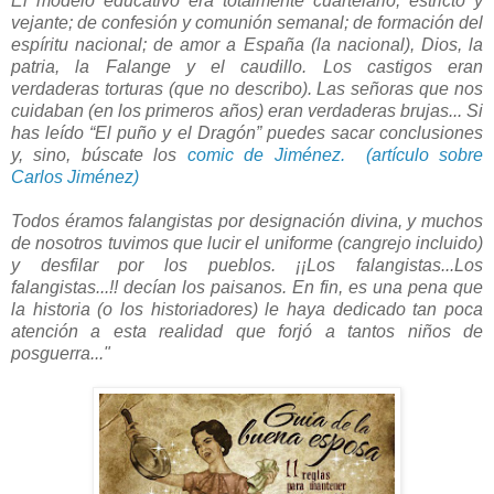
El modelo educativo era totalmente cuartelario, estricto y
vejante; de confesión y comunión semanal; de formación del
espíritu nacional; de amor a España (la nacional), Dios, la
patria, la Falange y el caudillo. Los castigos eran
verdaderas torturas (que no describo). Las señoras que nos
cuidaban (en los primeros años) eran verdaderas brujas... Si
has leído “El puño y el Dragón” puedes sacar conclusiones
y, sino, búscate los
comic de Jiménez.
(artículo sobre
Carlos Jiménez)
Todos éramos falangistas por designación divina, y muchos
de nosotros tuvimos que lucir el uniforme (cangrejo incluido)
y desfilar por los pueblos. ¡¡Los falangistas...Los
falangistas...!! decían los paisanos. En fin, es una pena que
la historia (o los historiadores) le haya dedicado tan poca
atención a esta realidad que forjó a tantos niños de
posguerra..."