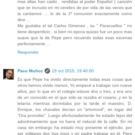
mas altas han caido , rendidas al poder Español ( canción
que se incrusto en mi cerebro de por vida de las veces que
la cantamos .... lo de la 1º comunion exactamente como
dice ...
Me gustaba el tal Carlos Gimenez , su " Paracuellos " no
tiene desperdicio , si bien mi epoca quizas fue un poco mas
suave que la de Pepe pero recuerdo todas esas escenas
perfectamente ...
Responder
Paco Muñoz
19 oct 2015, 19:40:00
Es que Pepe ha vivido directamente todas esas cosas que
otros hemos vivido menos, Yo empecé a trabajar con nueve
años, por lo que en el colegio estuve dos o tres, y era uno
de un conocido en el que sólo se rezaba el rosario, y en la
letanía mientras dormitaba por la tarde el maestro, D.
Enrique, los chavales decían un "artomovil", en lugar del
"Ora pronobis". Luego afortunadamente he estado lejos del
adoctrinamiento que no fuera el natural de la calle. En mi
casa sin embargo ha estado muy presente el ejército, por
ser militares dos tíos míos y mi padre trabajar en él. Pero