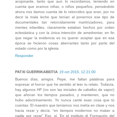
acojonante, tanto que aun lo recordamos, teniendo en
cuenta que eramos niñas, o niños pequeños, pensándolo
ahora nos damos cuenta de lo retorcidos que eran, por no
decir la mala leche que tenían al ponernos ese tipo de
documentales tan retorcidamente martirizadores, para
mentes infantiles, claramente estaban hechos por orden
eclesiástica y con la única intención de amedrentar, en fin
que negar la evidencia es no querer aceptar que en esa
época se hicieron cosas aberrantes tanto por parte del
estado como por la iglesia.
Responder
PATXI GUERRIKABEITIA
19 oct 2015, 12:21:00
Buenos días, amigos. Pepe, me faltan palabras para
expresar el horror que he sentido al leer tu relato. Todavía,
hay algunos HP (no son las iniciales de caballos de vapor)
que añoran los tiempos pasados, y mantienen, que no
hubo adoctrinamiento. Yo nunca canté esas cosa que tú
cuentas. El maestro que teníamos nos metía en clase y nos
hacia rezar y decía: “en tiempos modernos no matan a
nadie por rezar” Eso, sí. En el instituto di Formación del