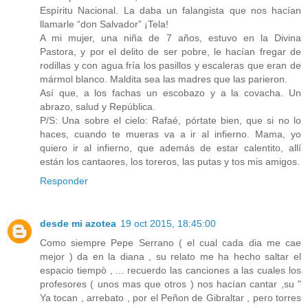
Espíritu Nacional. La daba un falangista que nos hacían
llamarle “don Salvador” ¡Tela!
A mi mujer, una niña de 7 años, estuvo en la Divina
Pastora, y por el delito de ser pobre, le hacían fregar de
rodillas y con agua fría los pasillos y escaleras que eran de
mármol blanco. Maldita sea las madres que las parieron.
Así que, a los fachas un escobazo y a la covacha. Un
abrazo, salud y República.
P/S: Una sobre el cielo: Rafaé, pórtate bien, que si no lo
haces, cuando te mueras va a ir al infierno. Mama, yo
quiero ir al infierno, que además de estar calentito, allí
están los cantaores, los toreros, las putas y tos mis amigos.
Responder
desde mi azotea
19 oct 2015, 18:45:00
Como siempre Pepe Serrano ( el cual cada dia me cae
mejor ) da en la diana , su relato me ha hecho saltar el
espacio tiempò , ... recuerdo las canciones a las cuales los
profesores ( unos mas que otros ) nos hacían cantar ,su "
Ya tocan , arrebato , por el Peñon de Gibraltar , pero torres