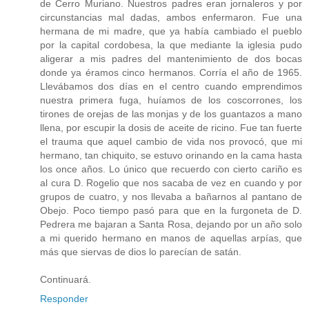
de Cerro Muriano. Nuestros padres eran jornaleros y por
circunstancias mal dadas, ambos enfermaron. Fue una
hermana de mi madre, que ya había cambiado el pueblo
por la capital cordobesa, la que mediante la iglesia pudo
aligerar a mis padres del mantenimiento de dos bocas
donde ya éramos cinco hermanos. Corría el año de 1965.
Llevábamos dos días en el centro cuando emprendimos
nuestra primera fuga, huíamos de los coscorrones, los
tirones de orejas de las monjas y de los guantazos a mano
llena, por escupir la dosis de aceite de ricino. Fue tan fuerte
el trauma que aquel cambio de vida nos provocó, que mi
hermano, tan chiquito, se estuvo orinando en la cama hasta
los once años. Lo único que recuerdo con cierto cariño es
al cura D. Rogelio que nos sacaba de vez en cuando y por
grupos de cuatro, y nos llevaba a bañarnos al pantano de
Obejo. Poco tiempo pasó para que en la furgoneta de D.
Pedrera me bajaran a Santa Rosa, dejando por un año solo
a mi querido hermano en manos de aquellas arpías, que
más que siervas de dios lo parecían de satán.
Continuará.
Responder