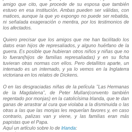
amigo que cito, que procede de su esposa que también
estuvo en esa institución. Ambas pueden ser válidas, con
matices, aunque la que yo expongo no puede ser rebatida,
ni señalada exageración o mentira, por los testimonios de
los afectados.
Quiero precisar que los amigos que me han facilitado los
datos eran hijos de represaliados, y alguno huérfano de la
guerra. Es posible que hubieran otros niños y niñas que no
lo fueran(hijos de familias represaliadas) y en su ficha
tuvieran otras normas con ellos. Pero detallitos aparte, un
internado es un internado, y ya lo vemos en la Inglaterra
victoriana en los relatos de Dickens.
O en las desgraciadas niñas de la película "Las Hermanas
de la Magdalena", de Peter Mullan(convento también
regentado por monjas) en la catolicísima Irlanda, que te dan
ganas de arrastrar al cura que violaba a la disminuida o las
otras a las que las monjas les requerían favores y, en caso
contrario, palizas van y viene, y las familias eran más
papistas que el Papa.
Aquí un artículo sobre lo de
Irlanda
: