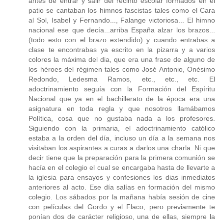
antes de entrar y salir del recinto escolar formados en el
patio se cantaban los himnos fascistas tales como el Cara
al Sol, Isabel y Fernando..., Falange victoriosa... El himno
nacional ese que decía...arriba España alzar los brazos...
(todo esto con el brazo extendido) y cuando entrabas a
clase te encontrabas ya escrito en la pizarra y a varios
colores la máxima del dia, que era una frase de alguno de
los héroes del régimen tales como José Antonio, Onésimo
Redondo, Ledesma Ramos, etc., etc., etc. El
adoctrinamiento seguía con la Formación del Espíritu
Nacional que ya en el bachillerato de la época era una
asignatura en toda regla y que nosotros llamábamos
Política, cosa que no gustaba nada a los profesores.
Siguiendo con la primaria, el adoctrinamiento católico
estaba a la orden del día, incluso un día a la semana nos
visitaban los aspirantes a curas a darlos una charla. Ni que
decir tiene que la preparación para la primera comunión se
hacía en el colegio el cual se encargaba hasta de llevarte a
la iglesia para ensayos y confesiones los dias inmediatos
anteriores al acto. Ese día salías en formación del mismo
colegio. Los sábados por la mañana había sesión de cine
con películas del Gordo y el Flaco, pero previamente te
ponían dos de carácter religioso, una de ellas, siempre la