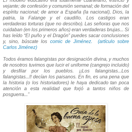
El modelo educativo era totalmente cuartelario, estricto y
vejante; de confesión y comunión semanal; de formación del
espíritu nacional; de amor a España (la nacional), Dios, la
patria, la Falange y el caudillo. Los castigos eran
verdaderas torturas (que no describo). Las señoras que nos
cuidaban (en los primeros años) eran verdaderas brujas... Si
has leído “El puño y el Dragón” puedes sacar conclusiones
y, sino, búscate los
comic de Jiménez.
(artículo sobre
Carlos Jiménez)
Todos éramos falangistas por designación divina, y muchos
de nosotros tuvimos que lucir el uniforme (cangrejo incluido)
y desfilar por los pueblos. ¡¡Los falangistas...Los
falangistas...!! decían los paisanos. En fin, es una pena que
la historia (o los historiadores) le haya dedicado tan poca
atención a esta realidad que forjó a tantos niños de
posguerra..."