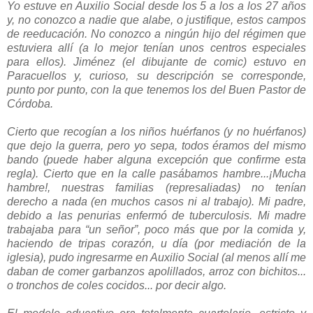
Yo estuve en Auxilio Social desde los 5 a los a los 27 años
y, no conozco a nadie que alabe, o justifique, estos campos
de reeducación. No conozco a ningún hijo del régimen que
estuviera allí (a lo mejor tenían unos centros especiales
para ellos). Jiménez (el dibujante de comic) estuvo en
Paracuellos y, curioso, su descripción se corresponde,
punto por punto, con la que tenemos los del Buen Pastor de
Córdoba.
Cierto que recogían a los niños huérfanos (y no huérfanos)
que dejo la guerra, pero yo sepa, todos éramos del mismo
bando (puede haber alguna excepción que confirme esta
regla). Cierto que en la calle pasábamos hambre...¡Mucha
hambre!, nuestras familias (represaliadas) no tenían
derecho a nada (en muchos casos ni al trabajo). Mi padre,
debido a las penurias enfermó de tuberculosis. Mi madre
trabajaba para “un señor”, poco más que por la comida y,
haciendo de tripas corazón, u día (por mediación de la
iglesia), pudo ingresarme en Auxilio Social (al menos allí me
daban de comer garbanzos apolillados, arroz con bichitos...
o tronchos de coles cocidos... por decir algo.