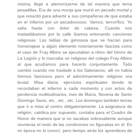
misma, llegó a atemorizarme de tal manera que tenía
pesadillas. Era de una monja que murió en pecado mortal y
que resucitó para advertir a sus compañeras de que estaba
en el infierno por un pecadoooooo. Vamos, terrorífico. Yo
salía hasta con dolor de cabeza. Cuando nos
trasladábamos por la calle íbamos entonando canciones
religiosas. Las tablas de gimnasia que se hacían para
homenajear a algún elemento notoriamente fascista como
el caso de Fray Albino se ejecutaban a ritmo del himno de
La Legíón y lo marcaba un religioso del colegio Fray Albino
al que acudíamos para hacerlo conjuntamente. Todo
cambió cuando me trasladé a los Salesianos, allí no había
himnos fasciosos pero el adoctrinamiento religioso era
brutal. Misa diaria, ejercicios espirituales donde te
recordaban el infierno a cada momento y con actos de
penitencia multitudinarios, mes de María, Novena de Santo
Domingo Savio, etc., etc., etc. Los domingos también tenías
que ir a misa al centro obligatoriamente. La asignatura de
religión, católica por supuesto, contaba para el Cuadro de
Honor de manera que si no sacabas sobresaliente aunque
reunieras el resto de las condiciones no figurabas en él. En
mi época no lo conocí, pero tiempo atrás los aprendices de