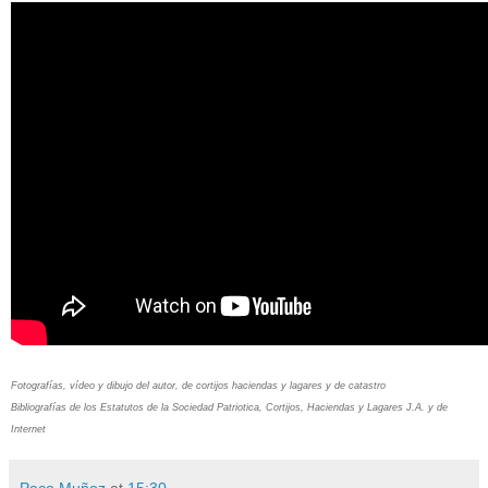
Fotografías, vídeo y dibujo del autor, de cortijos haciendas y lagares y de catastro
Bibliografías de los Estatutos de la Sociedad Patriotica, Cortijos, Haciendas y Lagares J.A. y de
Internet
Paco Muñoz
at
15:30