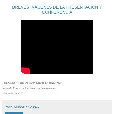
BREVES IMÁGENES DE LA PRESENTACIÓN Y
CONFERENCIA
Fotografías y vídeos del autor, algunas del power Point
Vídeo del Power Point facilitado por Ignacio Muñiz
Bibliografía de la Red
Paco Muñoz
at
23:46