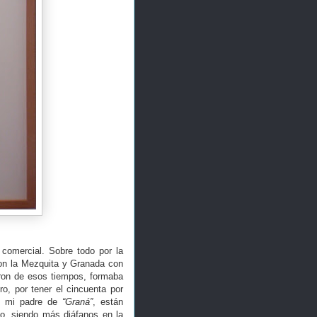
comercial. Sobre todo por la
on la Mezquita y Granada con
aron de esos tiempos, formaba
o, por tener el cincuenta por
de mi padre de
“Graná”
, están
o, siendo más diáfanos en la