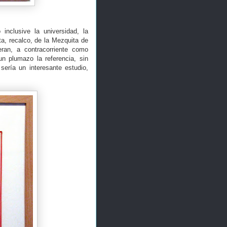
inclusive la universidad, la
a, recalco, de la Mezquita de
eran, a contracorriente como
un plumazo la referencia, sin
ería un interesante estudio,