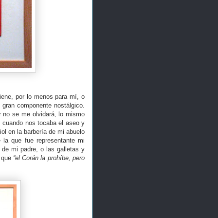
iene, por lo menos para mí, o
n gran componente nostálgico.
r no se me olvidará, lo mismo
o, cuando nos tocaba el aseo y
ol en la barbería de mi abuelo
 la que fue representante mi
 de mi padre, o las galletas y
a que
“el Corán la prohíbe, pero