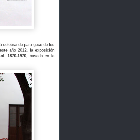
á celebrando para goce de los
este año 2012, la exposición
ol, 1870-1970
, basada en la