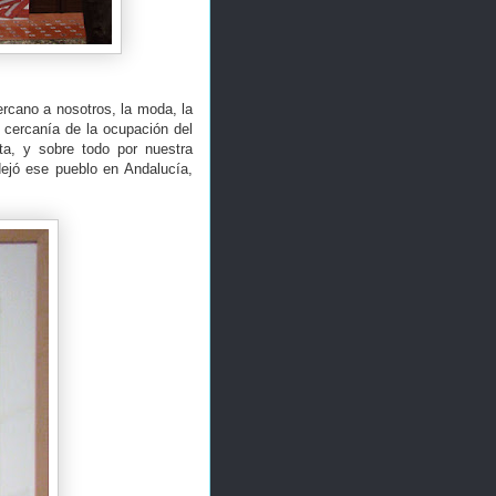
rcano a nosotros, la moda, la
 cercanía de la ocupación del
sta, y sobre todo por nuestra
dejó ese pueblo en Andalucía,