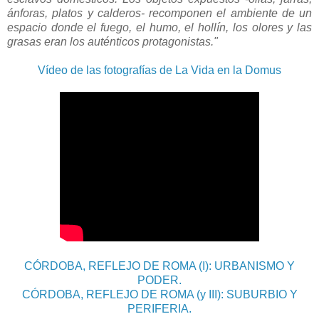
ánforas, platos y calderos- recomponen el ambiente de un
espacio donde el fuego, el humo, el hollín, los olores y las
grasas eran los auténticos protagonistas."
Vídeo de las fotografías de La Vida en la Domus
CÓRDOBA, REFLEJO DE ROMA (I): URBANISMO Y
PODER.
CÓRDOBA, REFLEJO DE ROMA (y III): SUBURBIO Y
PERIFERIA.