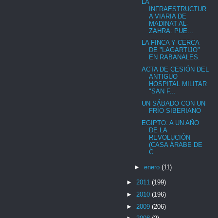
LA
INFRAESTRUCTUR
A VIARIA DE
MADINAT AL-
ZAHRA: PUE...
LA FINCA Y CERCA
DE "LAGARTIJO"
EN RABANALES.
ACTA DE CESIÓN DEL
ANTIGUO
HOSPITAL MILITAR
"SAN F...
UN SÁBADO CON UN
FRÍO SIBERIANO
EGIPTO: A UN AÑO
DE LA
REVOLUCIÓN
(CASA ÁRABE DE
C...
►
enero
(11)
►
2011
(199)
►
2010
(196)
►
2009
(206)