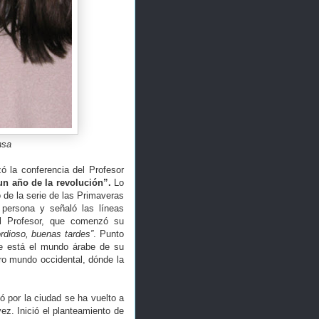
nsa
ó la conferencia del Profesor
un año de la revolución”.
Lo
de la serie de las Primaveras
persona y señaló las líneas
al Profesor, que comenzó su
rdioso, buenas tardes”
. Punto
que está el mundo árabe de su
tro mundo occidental, dónde la
 por la ciudad se ha vuelto a
z. Inició el planteamiento de