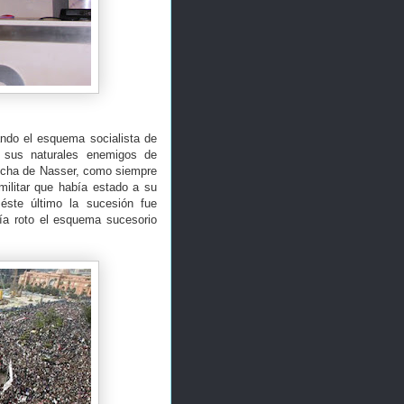
ndo el esquema socialista de
 sus naturales enemigos de
erecha de Nasser, como siempre
militar que había estado a su
éste último la sucesión fue
bía roto el esquema sucesorio