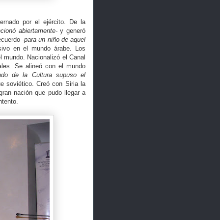
nado por el ejército. De la
cionó abiertamente-
y generó
Recuerdo
-para un niño de aquel
sivo en el mundo árabe. Los
l mundo. Nacionalizó el Canal
tales. Se alineó con el mundo
do de la Cultura supuso el
 soviético. Creó con Siria la
ran nación que pudo llegar a
ntento.