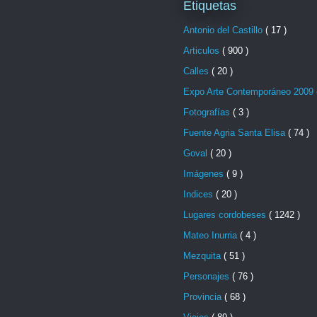
Etiquetas
Antonio del Castillo
( 17 )
Articulos
( 900 )
Calles
( 20 )
Expo Arte Contemporáneo 2009
Fotografías
( 3 )
Fuente Agria Santa Elisa
( 74 )
Goval
( 20 )
Imágenes
( 9 )
Indices
( 20 )
Lugares cordobeses
( 1242 )
Mateo Inurria
( 4 )
Mezquita
( 51 )
Personajes
( 76 )
Provincia
( 68 )