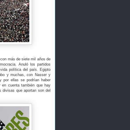
 con más de siete mil años de
mocracia. Anuló los partidos
vida política del país. Egipto
 hubo y muchas, con Nasser y
y por ellas se podrían haber
r en cuenta también que hay
s divisas que aportan son del