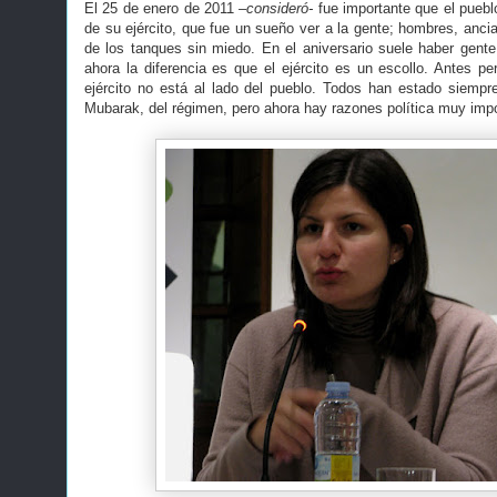
El 25 de enero de 2011
–consideró-
fue importante que el puebl
de su ejército, que fue un sueño ver a la gente; hombres, anci
de los tanques sin miedo. En el aniversario suele haber gente 
ahora la diferencia es que el ejército es un escollo. Antes pe
ejército no está al lado del pueblo. Todos han estado siemp
Mubarak, del régimen, pero ahora hay razones política muy impo