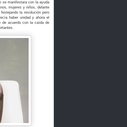
o se manifestara con la ayuda
anos, mujeres y niños, delante
festejando la revolución pero
recía haber unidad y ahora el
re de acuerdo con la caída de
rtantes.