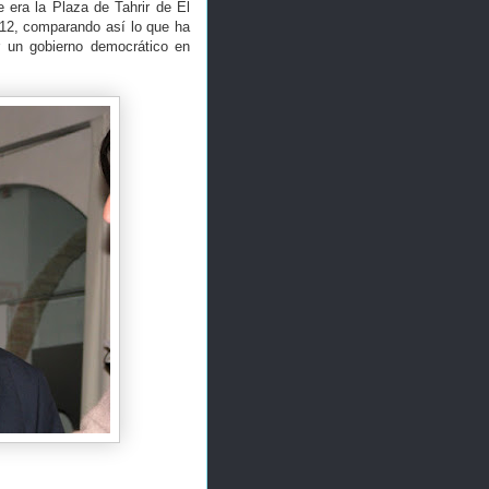
e era la Plaza de Tahrir de El
012, comparando así lo que ha
ar un gobierno democrático en