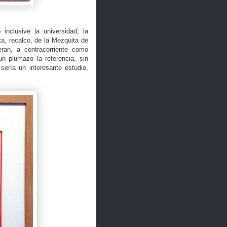
inclusive la universidad, la
a, recalco, de la Mezquita de
eran, a contracorriente como
un plumazo la referencia, sin
ería un interesante estudio,