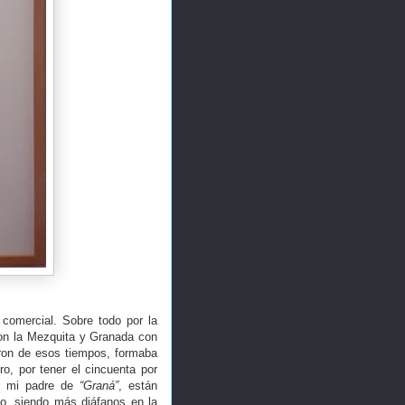
comercial. Sobre todo por la
on la Mezquita y Granada con
aron de esos tiempos, formaba
o, por tener el cincuenta por
de mi padre de
“Graná”
, están
o, siendo más diáfanos en la