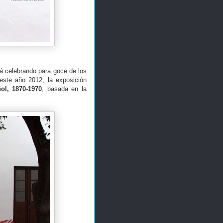
á celebrando para goce de los
este año 2012, la exposición
ol, 1870-1970
, basada en la