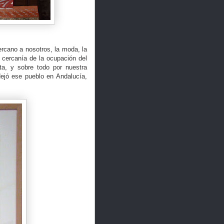
rcano a nosotros, la moda, la
 cercanía de la ocupación del
sta, y sobre todo por nuestra
dejó ese pueblo en Andalucía,