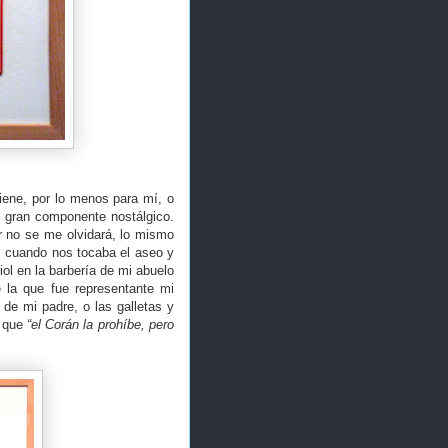
iene, por lo menos para mí, o
n gran componente nostálgico.
r no se me olvidará, lo mismo
o, cuando nos tocaba el aseo y
ol en la barbería de mi abuelo
 la que fue representante mi
 de mi padre, o las galletas y
a que
“el Corán la prohíbe, pero