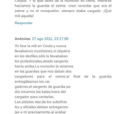
Corpus. Y lo que dices de la munición es cierto, mientras
hacíamos la guardia el zetme -creo recordar que era el
zetme y no el mosquetón- siempre etaba cargado. ¡Qué
mili aquella!
Responder
Anónimo
27 ago 2011, 23:17:00
Yo hice la mili en Ceuta y nunca
llevabamos municiones,ni siquiera
en los desfiles,sólo la llevababan
los profesionales,desde sargento
hacía arriba.La munición la veíamos
en las guardias que nos daban dos
cargadores para el cetme,al final de la guardia
entregábamos los car
gadores,el sargento de guardia po
día mirarnos las balas,fuera del
cargador para contarlas.
Las pistolas star,de los suboficia
les y oficiales,debian entregárme
las a mi precisamente,al acabar