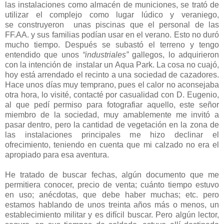
las instalaciones como almacén de municiones, se trató de
utilizar el complejo como lugar lúdico y veraniego,
se construyeron unas piscinas que el personal de las
FF.AA. y sus familias podían usar en el verano. Esto no duró
mucho tiempo. Después se subastó el terreno y tengo
entendido que unos
“industriales”
gallegos, lo adquirieron
con la intención de instalar un Aqua Park. La cosa no cuajó,
hoy está arrendado el recinto a una sociedad de cazadores.
Hace unos días muy temprano, pues el calor no aconsejaba
otra hora, lo visité, contacté por casualidad con D. Eugenio,
al que pedí permiso para fotografiar aquello, este señor
miembro de la sociedad, muy amablemente me invitó a
pasar dentro, pero la cantidad de vegetación en la zona de
las instalaciones principales me hizo declinar el
ofrecimiento, teniendo en cuenta que mi calzado no era el
apropiado para esa aventura.
He tratado de buscar fechas, algún documento que me
permitiera conocer, precio de venta; cuánto tiempo estuvo
en uso; anécdotas, que debe haber muchas; etc. pero
estamos hablando de unos treinta años más o menos, un
establecimiento militar y es difícil buscar. Pero algún lector,