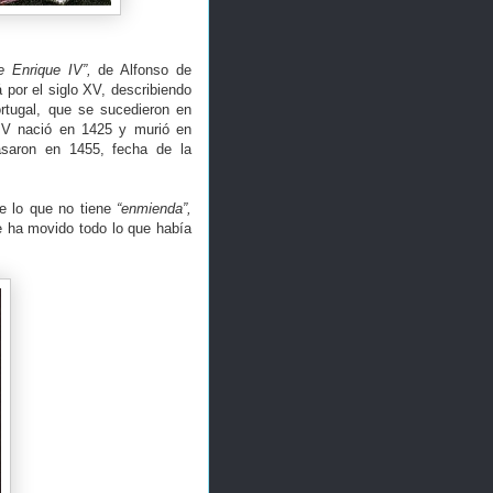
e Enrique IV”,
de Alfonso de
por el siglo XV, describiendo
tugal, que se sucedieron en
 IV nació en 1425 y murió en
saron en 1455, fecha de la
e lo que no tiene
“enmienda”,
ue ha movido todo lo que había