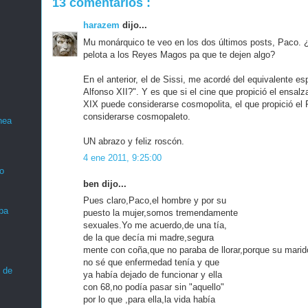
13 comentarios :
harazem
dijo...
Mu monárquico te veo en los dos últimos posts, Paco. 
pelota a los Reyes Magos pa que te dejen algo?
En el anterior, el de Sissi, me acordé del equivalente e
Alfonso XII?". Y es que si el cine que propició el ensalz
XIX puede considerarse cosmopolita, el que propició el
considerarse cosmopaleto.
nea
UN abrazo y feliz roscón.
4 ene 2011, 9:25:00
o
ben dijo...
Pues claro,Paco,el hombre y por su
ba
puesto la mujer,somos tremendamente
sexuales.Yo me acuerdo,de una tía,
de la que decía mi madre,segura
mente con coña,que no paraba de llorar,porque su mari
no sé que enfermedad tenía y que
 de
ya había dejado de funcionar y ella
con 68,no podía pasar sin "aquello"
por lo que ,para ella,la vida había