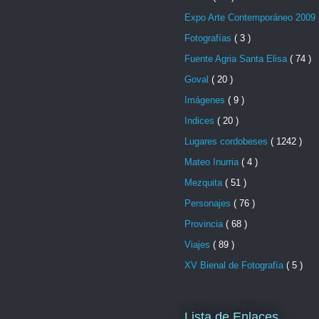
Expo Arte Contemporáneo 2009
Fotografías
( 3 )
Fuente Agria Santa Elisa
( 74 )
Goval
( 20 )
Imágenes
( 9 )
Indices
( 20 )
Lugares cordobeses
( 1242 )
Mateo Inurria
( 4 )
Mezquita
( 51 )
Personajes
( 76 )
Provincia
( 68 )
Viajes
( 89 )
XV Bienal de Fotografía
( 5 )
Lista de Enlaces