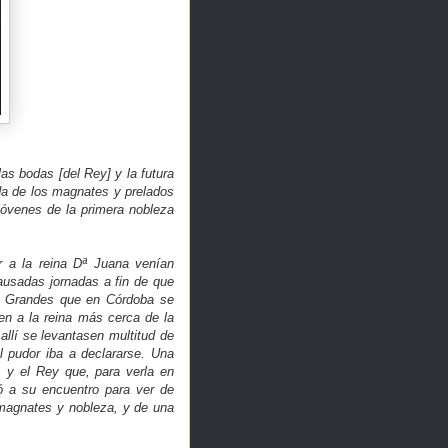
as bodas [del Rey] y la futura
a de los magnates y prelados
jóvenes de la primera nobleza
er a la reina Dª Juana venían
usadas jornadas a fin de que
os Grandes que en Córdoba se
en a la reina más cerca de la
 allí se levantasen multitud de
 pudor iba a declararse. Una
 y el Rey que, para verla en
ó a su encuentro para ver de
magnates y nobleza, y de una