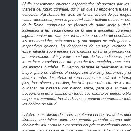
Al fin comenzaron diversos espectáculos dispuestos por los 
tristeza del futuro cónyuge, por más que su impotencia fues
conocida. Pasábanse los días en la distracción de los juego
varias atenciones, pues la juventud había hallado recientes estí
de la Reina, compuesto de jóvenes de noble linaje y desl
inclinadas a las seducciones de lo que a doncellas convení
alguna reunión de ellas que así careciese de toda útil enseñan
las recomendaba; ociosamente y por doquier se entregaban a 
respectivos galanes. Lo deshonesto de su traje excitaba l
extremábanla sobremanera sus palabras aún más provocativas.
la conversación, el ir y venir constante de los medianeros, port
la ansiosa voracidad que día y noche las aquejaba, eran más 
los mismos burdeles. El tiempo restante le dedicaban al s
mayor parte en cubrirse el cuerpo con afeites y perfumes, y es
secreto, antes descubrían el seno hasta más allá del estóma
pies, los talones y canillas, hasta la parte más alta de los mus
cuidaban de pintarse con blanco afeite, para que al cae
frecuencia ocurría, brillase en todos sus miembros uniforme blan
empezó a aumentar las desdichas, y perdido enteramente todo
los hábitos de virtud.
Celebró el arzobispo de Tours la solemnidad del día de las nup
dispensa apostólica; caso que parecía prometer futuras nuli
declarada; así como la experiencia del primer matrimonio ame
los que iban a unirse en infecundo consorcio. El rumor propa