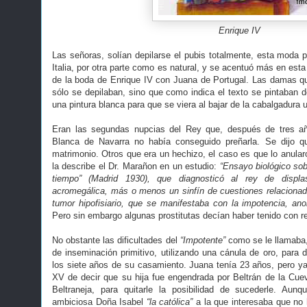
Enrique IV
Las señoras, solían depilarse el pubis totalmente, esta moda 
Italia, por otra parte como es natural, y se acentuó más en esta
de la boda de Enrique IV con Juana de Portugal. Las damas q
sólo se depilaban, sino que como indica el texto se pintaban d
una pintura blanca para que se viera al bajar de la cabalgadura 
Eran las segundas nupcias del Rey que, después de tres 
Blanca de Navarra no había conseguido preñarla. Se dijo 
matrimonio. Otros que era un hechizo, el caso es que lo anularon
la describe el Dr. Marañon en un estudio:
“Ensayo biológico sob
tiempo” (Madrid 1930), que diagnosticó al rey de displa
acromegálica, más o menos un sinfín de cuestiones relacionad
tumor hipofisiario, que se manifestaba con la impotencia, anom
Pero sin embargo algunas prostitutas decían haber tenido con re
No obstante las dificultades del
“Impotente”
como se le llamaba,
de inseminación primitivo, utilizando una cánula de oro, para 
los siete años de su casamiento. Juana tenía 23 años, pero ya 
XV de decir que su hija fue engendrada por Beltrán de la Cue
Beltraneja, para quitarle la posibilidad de sucederle. Aun
ambiciosa Doña Isabel
“la católica”
a la que interesaba que no