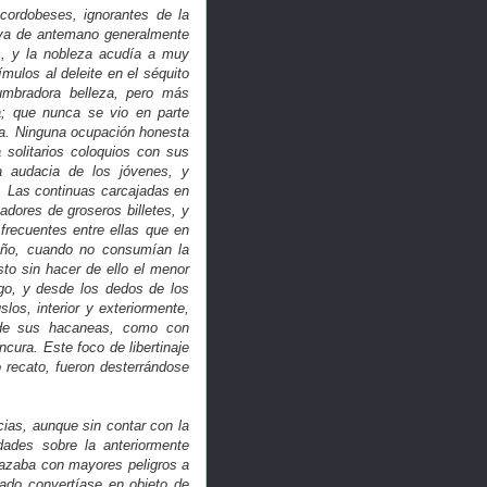
cordobeses, ignorantes de la
e ya de antemano generalmente
s, y la nobleza acudía a muy
mulos al deleite en el séquito
umbradora belleza, pero más
a; que nunca se vio en parte
za. Ninguna ocupación honesta
solitarios coloquios con sus
a audacia de los jóvenes, y
 Las continuas carcajadas en
adores de groseros billetes, y
frecuentes entre ellas que en
ueño, cuando no consumían la
to sin hacer de ello el menor
go, y desde los dedos de los
los, interior y exteriormente,
r de sus hacaneas, como con
cura. Este foco de libertinaje
 recato, fueron desterrándose
cias, aunque sin contar con la
dades sobre la anteriormente
nazaba con mayores peligros a
lado convertíase en objeto de