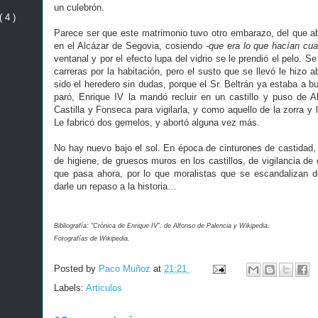
un culebrón.
( 4 )
Parece ser que este matrimonio tuvo otro embarazo, del que a
en el Alcázar de Segovia, cosiendo
-que era lo que hacían cua
ventanal y por el efecto lupa del vidrio se le prendió el pelo. 
carreras por la habitación, pero el susto que se llevó le hizo a
sido el heredero sin dudas, porque el Sr. Beltrán ya estaba a b
paró, Enrique IV la mandó recluir en un castillo y puso de 
Castilla y Fonseca para vigilarla, y como aquello de la zorra y la
Le fabricó dos gemelos, y abortó alguna vez más.
No hay nuevo bajo el sol. En época de cinturones de castidad, 
de higiene, de gruesos muros en los castillos, de vigilancia d
que pasa ahora, por lo que moralistas que se escandalizan d
darle un repaso a la historia…
Bibliografía: “Crónica de Enrique IV”, de Alfonso de Palencia y Wikipedia.
Fotografías de Wikipedia.
Posted by
Paco Muñoz
at
21:21
Labels:
Articulos