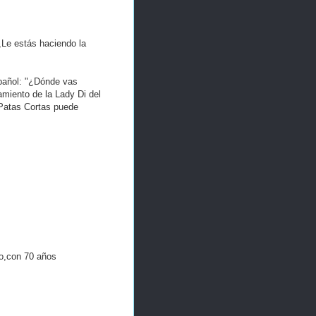
¿Le estás haciendo la
spañol: "¿Dónde vas
amiento de la Lady Di del
 Patas Cortas puede
do,con 70 años