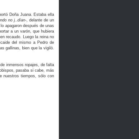
bortó Doña Juana. Estaba ella
ndo no j..dían-
, delante de un
Se lo apagaron después de unas
bortar a un varón, que hubiera
uen recaudo. Luego la reina no
Alcaide del mismo a Pedro de
s gallinas, bien que la vigiló.
de inmensos ropajes, de falta
e obispos, pasaba si cabe, más
e nuestros tiempos, sólo con