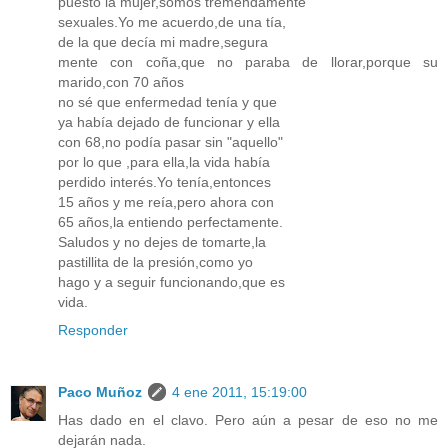
puesto la mujer,somos tremendamente
sexuales.Yo me acuerdo,de una tía,
de la que decía mi madre,segura
mente con coña,que no paraba de llorar,porque su
marido,con 70 años
no sé que enfermedad tenía y que
ya había dejado de funcionar y ella
con 68,no podía pasar sin "aquello"
por lo que ,para ella,la vida había
perdido interés.Yo tenía,entonces
15 años y me reía,pero ahora con
65 años,la entiendo perfectamente.
Saludos y no dejes de tomarte,la
pastillita de la presión,como yo
hago y a seguir funcionando,que es
vida.
Responder
Paco Muñoz
4 ene 2011, 15:19:00
Has dado en el clavo. Pero aún a pesar de eso no me
dejarán nada.