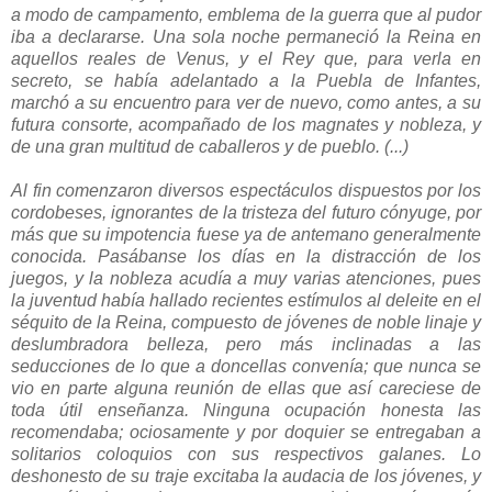
a modo de campamento, emblema de la guerra que al pudor
iba a declararse. Una sola noche permaneció la Reina en
aquellos reales de Venus, y el Rey que, para verla en
secreto, se había adelantado a la Puebla de Infantes,
marchó a su encuentro para ver de nuevo, como antes, a su
futura consorte, acompañado de los magnates y nobleza, y
de una gran multitud de caballeros y de pueblo. (...)
Al fin comenzaron diversos espectáculos dispuestos por los
cordobeses, ignorantes de la tristeza del futuro cónyuge, por
más que su impotencia fuese ya de antemano generalmente
conocida. Pasábanse los días en la distracción de los
juegos, y la nobleza acudía a muy varias atenciones, pues
la juventud había hallado recientes estímulos al deleite en el
séquito de la Reina, compuesto de jóvenes de noble linaje y
deslumbradora belleza, pero más inclinadas a las
seducciones de lo que a doncellas convenía; que nunca se
vio en parte alguna reunión de ellas que así careciese de
toda útil enseñanza. Ninguna ocupación honesta las
recomendaba; ociosamente y por doquier se entregaban a
solitarios coloquios con sus respectivos galanes. Lo
deshonesto de su traje excitaba la audacia de los jóvenes, y