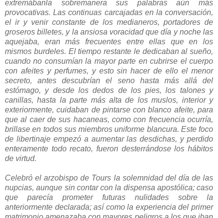
extremábanla sobremanera sus palabras aún más
provocativas. Las continuas carcajadas en la conversación,
el ir y venir constante de los medianeros, portadores de
groseros billetes, y la ansiosa voracidad que día y noche las
aquejaba, eran más frecuentes entre ellas que en los
mismos burdeles. El tiempo restante le dedicaban al sueño,
cuando no consumían la mayor parte en cubrirse el cuerpo
con afeites y perfumes, y esto sin hacer de ello el menor
secreto, antes descubrían el seno hasta más allá del
estómago, y desde los dedos de los pies, los talones y
canillas, hasta la parte más alta de los muslos, interior y
exteriormente, cuidaban de pintarse con blanco afeite, para
que al caer de sus hacaneas, como con frecuencia ocurría,
brillase en todos sus miembros uniforme blancura. Este foco
de libertinaje empezó a aumentar las desdichas, y perdido
enteramente todo recato, fueron desterrándose los hábitos
de virtud.
Celebró el arzobispo de Tours la solemnidad del día de las
nupcias, aunque sin contar con la dispensa apostólica; caso
que parecía prometer futuras nulidades sobre la
anteriormente declarada; así como la experiencia del primer
matrimonio amenazaba con mayores peligros a los que iban