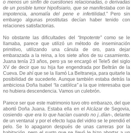
o menos un sinfín de cuestiones relacionadas, o derivadas
de un posible tumor hipofisiario, que se manifestaba con la
impotencia, anomalía del pene e infertilidad.”
Pero sin
embargo algunas prostitutas decían haber tenido con
relaciones satisfactorias.
No obstante las dificultades del
“Impotente”
como se le
llamaba, parece que utilizó un método de inseminación
primitivo, utilizando una cánula de oro, para dejar
embarazada a la reina, a los siete años de su casamiento.
Juana tenía 23 años, pero ya se encargó el Tele5 del siglo
XV de decir que su hija fue engendrada por Beltrán de la
Cueva. De ahí que se la llamó La Beltraneja, para quitarle la
posibilidad de sucederle. Aunque también estaba detrás la
ambiciosa Doña Isabel
“la católica”
a la que interesaba que
no hubiera descendencia. Vamos un culebrón.
Parece ser que este matrimonio tuvo otro embarazo, del que
abortó Doña Juana. Estaba ella en el Alcázar de Segovia,
cosiendo
-que era lo que hacían cuando no j..dían-
, delante
de un ventanal y por el efecto lupa del vidrio se le prendió el
pelo. Se lo apagaron después de unas carreras por la
habitación, pero el susto que se llevó le hizo abortar a un