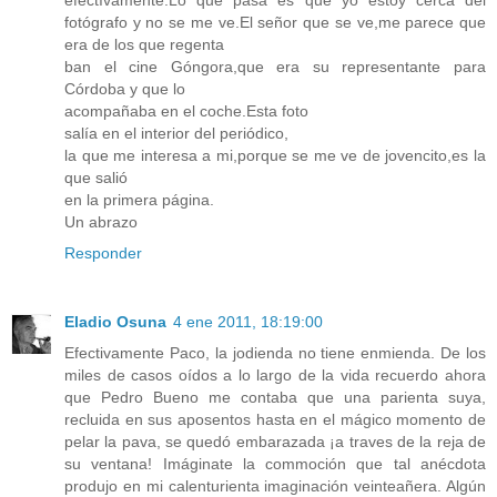
efectívamente.Lo que pasa es que yo estoy cerca del
fotógrafo y no se me ve.El señor que se ve,me parece que
era de los que regenta
ban el cine Góngora,que era su representante para
Córdoba y que lo
acompañaba en el coche.Esta foto
salía en el interior del periódico,
la que me interesa a mi,porque se me ve de jovencito,es la
que salió
en la primera página.
Un abrazo
Responder
Eladio Osuna
4 ene 2011, 18:19:00
Efectivamente Paco, la jodienda no tiene enmienda. De los
miles de casos oídos a lo largo de la vida recuerdo ahora
que Pedro Bueno me contaba que una parienta suya,
recluida en sus aposentos hasta en el mágico momento de
pelar la pava, se quedó embarazada ¡a traves de la reja de
su ventana! Imáginate la commoción que tal anécdota
produjo en mi calenturienta imaginación veinteañera. Algún