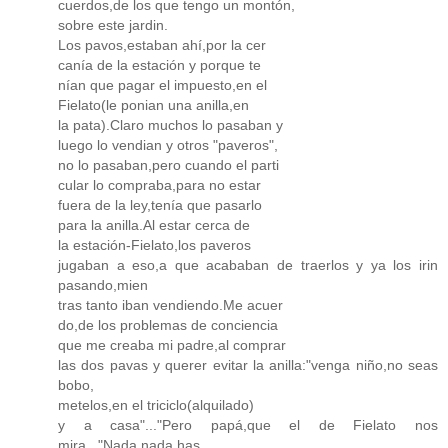
cuerdos,de los que tengo un montón,
sobre este jardin.
Los pavos,estaban ahí,por la cer
canía de la estación y porque te
nían que pagar el impuesto,en el
Fielato(le ponian una anilla,en
la pata).Claro muchos lo pasaban y
luego lo vendian y otros "paveros",
no lo pasaban,pero cuando el parti
cular lo compraba,para no estar
fuera de la ley,tenía que pasarlo
para la anilla.Al estar cerca de
la estación-Fielato,los paveros
jugaban a eso,a que acababan de traerlos y ya los irin
pasando,mien
tras tanto iban vendiendo.Me acuer
do,de los problemas de conciencia
que me creaba mi padre,al comprar
las dos pavas y querer evitar la anilla:"venga niño,no seas
bobo,
metelos,en el triciclo(alquilado)
y a casa"..."Pero papá,que el de Fielato nos
mira..."Nada,nada,has