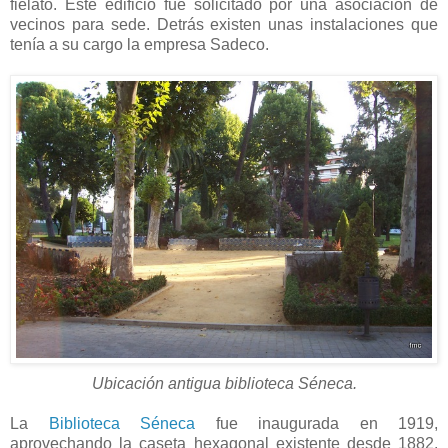
fielato. Este edificio fue solicitado por una asociación de
vecinos para sede. Detrás existen unas instalaciones que
tenía a su cargo la empresa Sadeco.
Ubicación antigua biblioteca Séneca.
La
Biblioteca Séneca
fue inaugurada en 1919,
aprovechando la caseta hexagonal existente desde 1882.