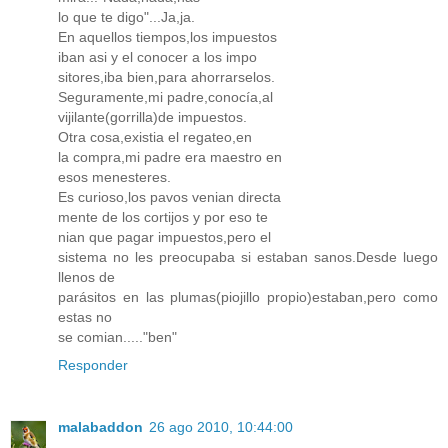
lo que te digo"...Ja,ja.
En aquellos tiempos,los impuestos
iban asi y el conocer a los impo
sitores,iba bien,para ahorrarselos.
Seguramente,mi padre,conocía,al
vijilante(gorrilla)de impuestos.
Otra cosa,existia el regateo,en
la compra,mi padre era maestro en
esos menesteres.
Es curioso,los pavos venian directa
mente de los cortijos y por eso te
nian que pagar impuestos,pero el
sistema no les preocupaba si estaban sanos.Desde luego
llenos de
parásitos en las plumas(piojillo propio)estaban,pero como
estas no
se comian....."ben"
Responder
malabaddon
26 ago 2010, 10:44:00