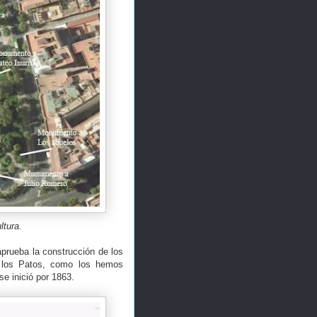
ltura.
prueba la construcción de los
de los Patos, como los hemos
e inició por 1863.