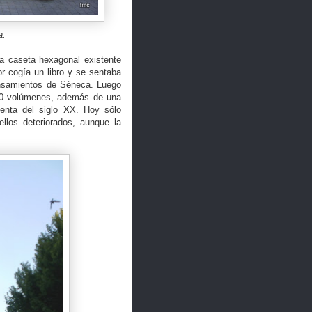
a.
a caseta hexagonal existente
or cogía un libro y se sentaba
ensamientos de Séneca. Luego
2000 volúmenes, además de una
enta del siglo XX. Hoy sólo
llos deteriorados, aunque la