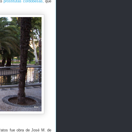
las
prostitutas cordobesas,
que
Patos fue obra de José M. de