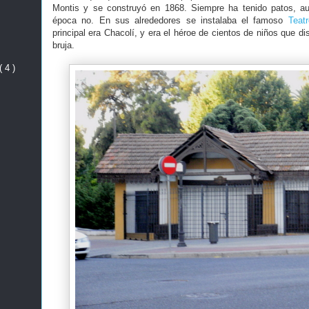
Montis y se construyó en 1868. Siempre ha tenido patos, 
época no. En sus alrededores se instalaba el famoso
Teat
principal era Chacolí, y era el héroe de cientos de niños que di
bruja.
( 4 )