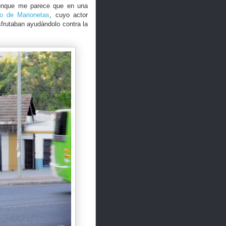
aunque me parece que en una
ro de Marionetas
, cuyo actor
sfrutaban ayudándolo contra la