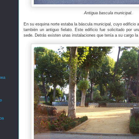
Antigua bascula municipal.
En su esquina norte estaba la báscula municipal, cuyo edificio a
también un antiguo fielato. Este edificio fue solicitado por u
sede. Detrás existen unas instalaciones que tenía a su cargo 
nea
o
ba