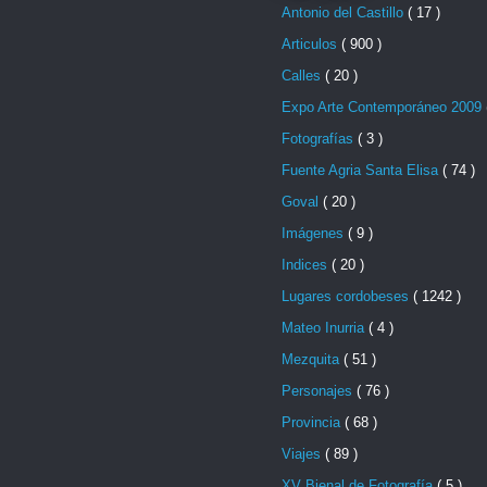
Antonio del Castillo
( 17 )
Articulos
( 900 )
Calles
( 20 )
Expo Arte Contemporáneo 2009
Fotografías
( 3 )
Fuente Agria Santa Elisa
( 74 )
Goval
( 20 )
Imágenes
( 9 )
Indices
( 20 )
Lugares cordobeses
( 1242 )
Mateo Inurria
( 4 )
Mezquita
( 51 )
Personajes
( 76 )
Provincia
( 68 )
Viajes
( 89 )
XV Bienal de Fotografía
( 5 )