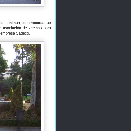
ún continua, creo recordar fue
na asociación de vecinos para
la empresa Sadeco.