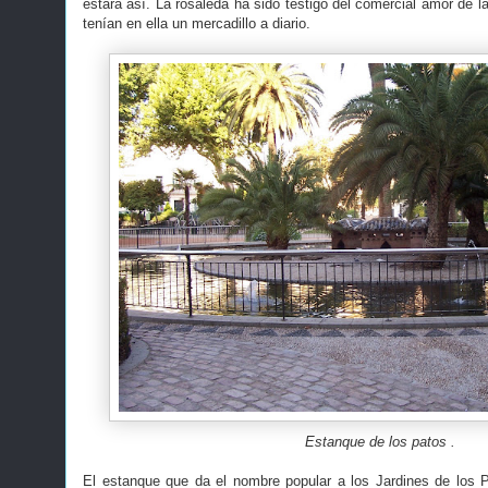
estará así. La rosaleda ha sido testigo del comercial amor de 
tenían en ella un mercadillo a diario.
Estanque de los patos .
El estanque que da el nombre popular a los Jardines de los 