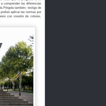
a comprender las diferencias
 la Pérgola también, testigo de
e podían aplicar las normas por
brero con rosetón de colores,
.