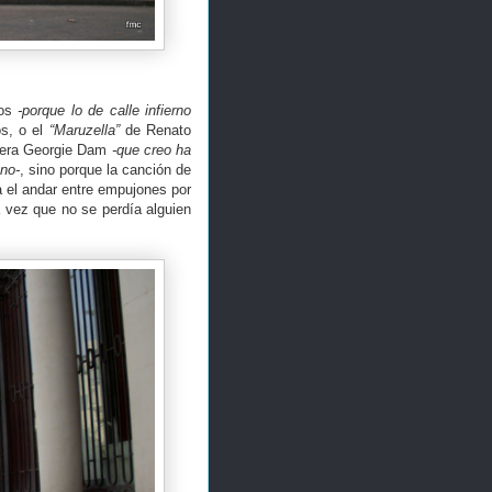
ros
-porque lo de calle infierno
os, o el
“Maruzella”
de Renato
tiera Georgie Dam
-que creo ha
no-
, sino porque la canción de
a el andar entre empujones por
a vez que no se perdía alguien