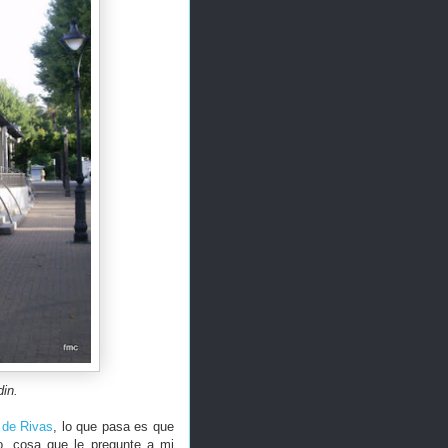
din.
 de Rivas
, lo que pasa es que
no, cosa que le pregunte a mi