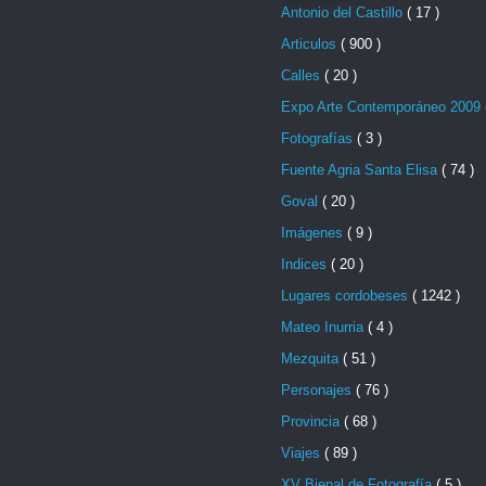
Antonio del Castillo
( 17 )
Articulos
( 900 )
Calles
( 20 )
Expo Arte Contemporáneo 2009
Fotografías
( 3 )
Fuente Agria Santa Elisa
( 74 )
Goval
( 20 )
Imágenes
( 9 )
Indices
( 20 )
Lugares cordobeses
( 1242 )
Mateo Inurria
( 4 )
Mezquita
( 51 )
Personajes
( 76 )
Provincia
( 68 )
Viajes
( 89 )
XV Bienal de Fotografía
( 5 )