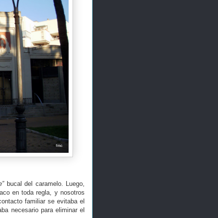
e”
bucal del caramelo. Luego,
aco en toda regla, y nosotros
ntacto familiar se evitaba el
ba necesario para eliminar el