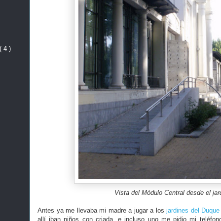
( 4 )
Vista del Módulo Central desde el jar
Antes ya me llevaba mi madre a jugar a los
jardines del Duque
allí iban niños con criada, e incluso uno me pidio mi teléfo