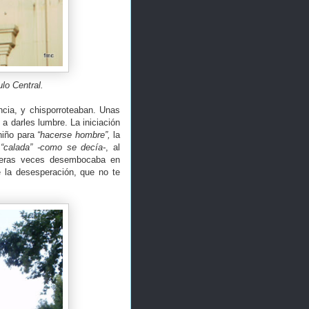
lo Central.
ncia, y chisporroteaban. Unas
a darles lumbre. La iniciación
 niño para
“hacerse hombre”,
la
e
“calada” -como se decía-
, al
rimeras veces desembocaba en
e la desesperación, que no te