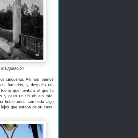
 inauguración.
ños cincuenta. Allí nos íbamos
adie fumarlos, y después era
fuerte que, evitara el que tu
s y pasó un tío abuelo mío,
si hubiéramos cometido algo
o lejos que estaba de su casa,