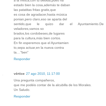
a la fresca,con tu bebida,pues ha
estado bien la cosa,además te daban
las patatitas fritas gratis,que
es cosa de agradacer,hasta música
ponian,pero claro,eso se aparta del
sentido,que le quizo dar el Ayuntamiento.De
veladores,vamos so
brados,los cordobeses,de lugares
para la cultura,más bien cortos.
En fin esperemos que el Ayuntamien
to,sepa actuar,en la nueva contra
ta...."ben"
Responder
vértice
27 ago 2010, 11:17:00
Una pregunta compañeros,
que me podéis contar de la alcubilla de los Morales.
Un Saludo.
Responder