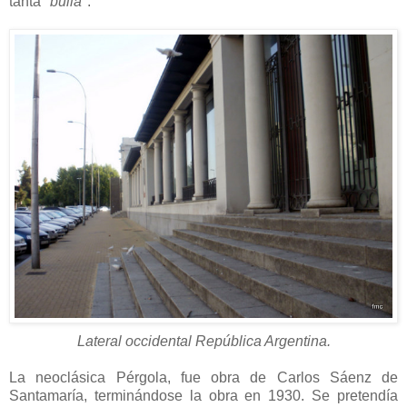
tanta
"bulla"
.
Lateral occidental República Argentina.
La neoclásica Pérgola, fue obra de Carlos Sáenz de
Santamaría, terminándose la obra en 1930. Se pretendía