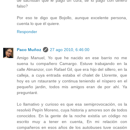
de sacristán que le pagó un cura, se lo pagó con dinero
falso?
Por eso te digo que Bojollo, aunque excelente persona,
cuenta lo que él quiere.
Responder
Paco Muñoz
27 ago 2010, 6:46:00
Amigo Manuel, Yo que he nacido en ese barrio no me
suena tu compañero Camargo. Estuve trabajando en la
calle Almanzor, con Rafael Gil, que era hijo del sillero, en la
calleja, a cuya entrada estaba el chalet de Llorente, que
hoy es un rstaurante y continua teniendo el níspero en el
pequeño jardin, todos mis amigos eran de por ahí. Ya
preguntaré.
Lo llamativo y curioso es que esa semiprovocación, os la
resolvió Pepín Moreno, cuya historia y amores son de todos
conocidos. En la gente de la noche existía un código no
escrito muy a tener en cuenta, En mi relación con
compañeros en esos años de los autobuses tuve ocasión