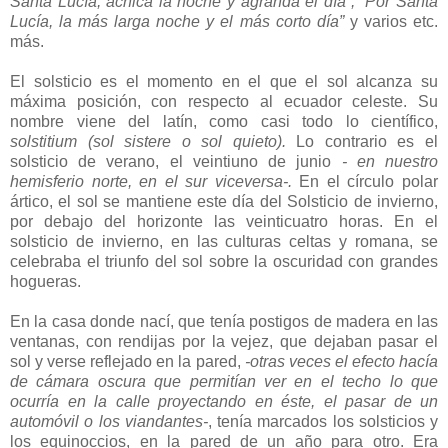
Santa Lucía, achica la noche y agranda el día”, “Por Santa
Lucía, la más larga noche y el más corto día”
y varios etc.
más.
El solsticio es el momento en el que el sol alcanza su
máxima posición, con respecto al ecuador celeste. Su
nombre viene del latín, como casi todo lo científico,
solstitium (sol sistere o sol quieto).
Lo contrario es el
solsticio de verano, el veintiuno de junio
- en nuestro
hemisferio norte, en el sur viceversa-.
En el círculo polar
ártico, el sol se mantiene este día del Solsticio de invierno,
por debajo del horizonte las veinticuatro horas. En el
solsticio de invierno, en las culturas celtas y romana, se
celebraba el triunfo del sol sobre la oscuridad con grandes
hogueras.
En la casa donde nací, que tenía postigos de madera en las
ventanas, con rendijas por la vejez, que dejaban pasar el
sol y verse reflejado en la pared,
-otras veces el efecto hacía
de cámara oscura que permitían ver en el techo lo que
ocurría en la calle proyectando en éste, el pasar de un
automóvil o los viandantes-
, tenía marcados los solsticios y
los equinoccios, en la pared de un año para otro. Era