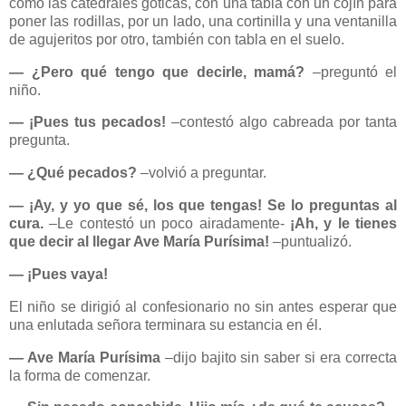
como las catedrales góticas, con una tabla con un cojín para
poner las rodillas, por un lado, una cortinilla y una ventanilla
de agujeritos por otro, también con tabla en el suelo.
― ¿Pero qué tengo que decirle, mamá?
–preguntó el
niño.
― ¡Pues tus pecados!
–contestó algo cabreada por tanta
pregunta.
― ¿Qué pecados?
–volvió a preguntar.
― ¡Ay, y yo que sé, los que tengas! Se lo preguntas al
cura.
–Le contestó un poco airadamente-
¡Ah, y le tienes
que decir al llegar Ave María Purísima!
–puntualizó.
― ¡Pues vaya!
El niño se dirigió al confesionario no sin antes esperar que
una enlutada señora terminara su estancia en él.
― Ave María Purísima
–dijo bajito sin saber si era correcta
la forma de comenzar.