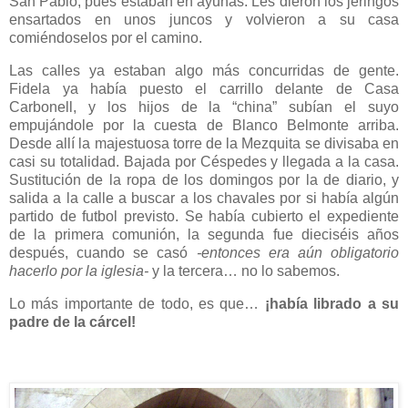
San Pablo, pues estaban en ayunas. Les dieron los jeringos
ensartados en unos juncos y volvieron a su casa
comiéndoselos por el camino.
Las calles ya estaban algo más concurridas de gente.
Fidela ya había puesto el carrillo delante de Casa
Carbonell, y los hijos de la “china” subían el suyo
empujándole por la cuesta de Blanco Belmonte arriba.
Desde allí la majestuosa torre de la Mezquita se divisaba en
casi su totalidad. Bajada por Céspedes y llegada a la casa.
Sustitución de la ropa de los domingos por la de diario, y
salida a la calle a buscar a los chavales por si había algún
partido de futbol previsto. Se había cubierto el expediente
de la primera comunión, la segunda fue dieciséis años
después, cuando se casó
-entonces era aún obligatorio
hacerlo por la iglesia-
y la tercera… no lo sabemos.
Lo más importante de todo, es que…
¡había librado a su
padre de la cárcel!