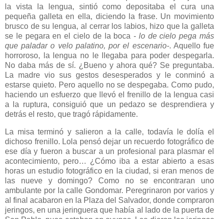
la vista la lengua, sintió como depositaba el cura una
pequeña galleta en ella, diciendo la frase. Un movimiento
brusco de su lengua, al cerrar los labios, hizo que la galleta
se le pegara en el cielo de la boca
- lo de cielo pega más
que paladar o velo palatino, por el escenario-
. Aquello fue
horroroso, la lengua no le llegaba para poder despegarla.
No daba más de sí. ¿Bueno y ahora qué? Se preguntaba.
La madre vio sus gestos desesperados y le conminó a
estarse quieto. Pero aquello no se despegaba. Como pudo,
haciendo un esfuerzo que llevó el frenillo de la lengua casi
a la ruptura, consiguió que un pedazo se desprendiera y
detrás el resto, que tragó rápidamente.
La misa terminó y salieron a la calle, todavía le dolía el
dichoso frenillo. Lola pensó dejar un recuerdo fotográfico de
ese día y fueron a buscar a un profesional para plasmar el
acontecimiento, pero… ¿Cómo iba a estar abierto a esas
horas un estudio fotográfico en la ciudad, si eran menos de
las nueve y domingo? Como no se encontraran uno
ambulante por la calle Gondomar. Peregrinaron por varios y
al final acabaron en la Plaza del Salvador, donde compraron
jeringos, en una jeringuera que había al lado de la puerta de