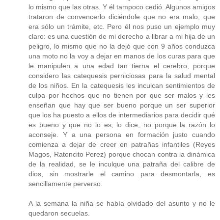
lo mismo que las otras. Y él tampoco cedió. Algunos amigos
trataron de convencerlo diciéndole que no era malo, que
era sólo un trámite, etc. Pero él nos puso un ejemplo muy
claro: es una cuestión de mi derecho a librar a mi hija de un
peligro, lo mismo que no la dejó que con 9 años conduzca
una moto no la voy a dejar en manos de los curas para que
le manipulen a una edad tan tierna el cerebro, porque
considero las catequesis perniciosas para la salud mental
de los niños. En la catequesis les inculcan sentimientos de
culpa por hechos que no tienen por que ser malos y les
enseñan que hay que ser bueno porque un ser superior
que los ha puesto a ellos de intermediarios para decidir qué
es bueno y que no lo es, lo dice, no porque la razón lo
aconseje. Y a una persona en formación justo cuando
comienza a dejar de creer en patrañas infantiles (Reyes
Magos, Ratoncito Perez) porque chocan contra la dinámica
de la realidad, se le inculque una patraña del calibre de
dios, sin mostrarle el camino para desmontarla, es
sencillamente perverso.
A la semana la niña se había olvidado del asunto y no le
quedaron secuelas.