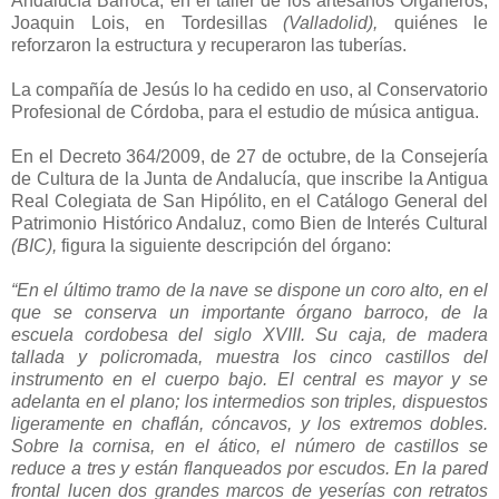
Andalucía Barroca, en el taller de los artesanos Organeros,
Joaquin Lois, en Tordesillas
(Valladolid),
quiénes le
reforzaron la estructura y recuperaron las tuberías.
La compañía de Jesús lo ha cedido en uso, al Conservatorio
Profesional de Córdoba, para el estudio de música antigua.
En el Decreto 364/2009, de 27 de octubre, de la Consejería
de Cultura de la Junta de Andalucía, que inscribe la Antigua
Real Colegiata de San Hipólito, en el Catálogo General del
Patrimonio Histórico Andaluz, como Bien de Interés Cultural
(BIC),
figura la siguiente descripción del órgano:
“En el último tramo de la nave se dispone un coro alto, en el
que se conserva un importante órgano barroco, de la
escuela cordobesa del siglo XVIII. Su caja, de madera
tallada y policromada, muestra los cinco castillos del
instrumento en el cuerpo bajo. El central es mayor y se
adelanta en el plano; los intermedios son triples, dispuestos
ligeramente en chaflán, cóncavos, y los extremos dobles.
Sobre la cornisa, en el ático, el número de castillos se
reduce a tres y están flanqueados por escudos. En la pared
frontal lucen dos grandes marcos de yeserías con retratos