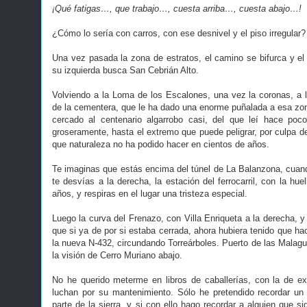
¡Qué fatigas…, que trabajo…, cuesta arriba…, cuesta abajo…!
¿Cómo lo sería con carros, con ese desnivel y el piso irregular?
Una vez pasada la zona de estratos, el camino se bifurca y el 
su izquierda busca San Cebrián Alto.
Volviendo a la Loma de los Escalones, una vez la coronas, a l
de la cementera, que le ha dado una enorme puñalada a esa zona
cercado al centenario algarrobo casi, del que leí hace po
groseramente, hasta el extremo que puede peligrar, por culpa d
que naturaleza no ha podido hacer en cientos de años.
Te imaginas que estás encima del túnel de La Balanzona, cuando
te desvías a la derecha, la estación del ferrocarril, con la hu
años, y respiras en el lugar una tristeza especial.
Luego la curva del Frenazo, con Villa Enriqueta a la derecha, 
que si ya de por si estaba cerrada, ahora hubiera tenido que hac
la nueva N-432, circundando Torreárboles. Puerto de las Malague
la visión de Cerro Muriano abajo.
No he querido meterme en libros de caballerías, con la de e
luchan por su mantenimiento. Sólo he pretendido recordar 
parte de la sierra, y si con ello hago recordar a alguien que s