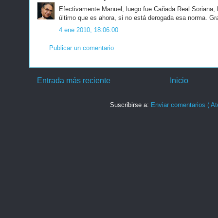
Efectivamente Manuel, luego fue Cañada Real Soriana, 
último que es ahora, si no está derogada esa norma. Gra
4 ene 2010, 18:06:00
Publicar un comentario
Entrada más reciente
Inicio
Suscribirse a:
Enviar comentarios ( At