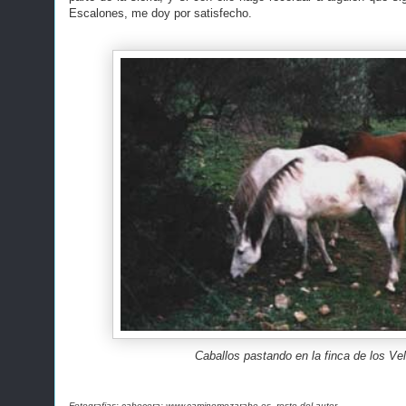
Escalones, me doy por satisfecho.
Caballos pastando en la finca de los Ve
Fotografias: cabecera; www.caminomozarabe.es, resto del autor.