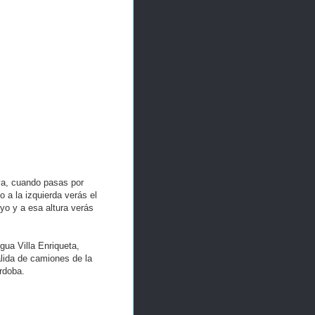
rva, cuando pasas por
 a la izquierda verás el
yo y a esa altura verás
gua Villa Enriqueta,
alida de camiones de la
rdoba.