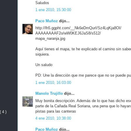
Saludos
1 ene 2010, 15:30:00
Paco Muñoz
dijo...
http://lh5.ggpht.com/__Nk6eDmQurI/Sz4LqKja8OI/
AAAAAAAAF2o/wW0KEJ6JaS8/s512/
mapa_naranja.jpg
Aquí tienes el mapa, te he explicado el camino sin sabe
siquiera.
Un saludo
PD: Une la dirección que me parece que no se puede pub
1 ene 2010, 16:03:00
Manolo Trujillo
dijo...
Muy bonita descripción. Además de lo que has dicho e
parte de la Cañada Real Soriana, una pena que lo hayan
pistas para las canteras
( 4 )
4 ene 2010, 10:38:00
Paco Muñoz
dijo...