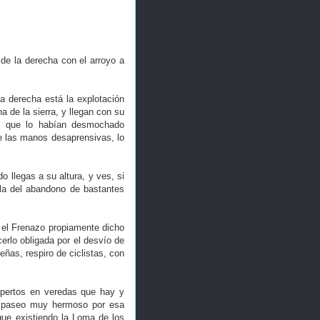
de la derecha con el arroyo a
a derecha está la explotación
 de la sierra, y llegan con su
co que lo habían desmochado
e las manos desaprensivas, lo
 llegas a su altura, y ves, si
ella del abandono de bastantes
y el Frenazo propiamente dicho
erlo obligada por el desvío de
ñas, respiro de ciclistas, con
xpertos en veredas que hay y
un paseo muy hermoso por esa
igue existiendo la Loma de los