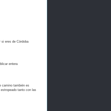
r si eres de Córdoba
licar entera
se camino también es
 estropeado tanto con las