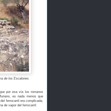
ma de los Escalones.
 que por esa vía los romanos
 Muriano, es nada menos que
el ferrocarril era complicada,
a de vapor del ferrocarril: