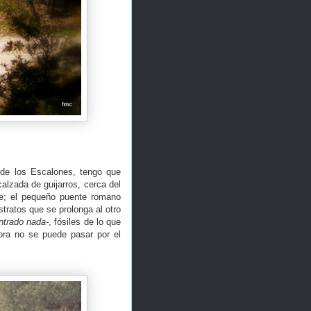
 de los Escalones, tengo que
lzada de guijarros, cerca del
te; el pequeño puente romano
tratos que se prolonga al otro
ntrado nada-
, fósiles de lo que
ora no se puede pasar por el