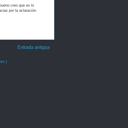
bueno creo que es lo
cias por la aclaración.
Entrada antigua
om )