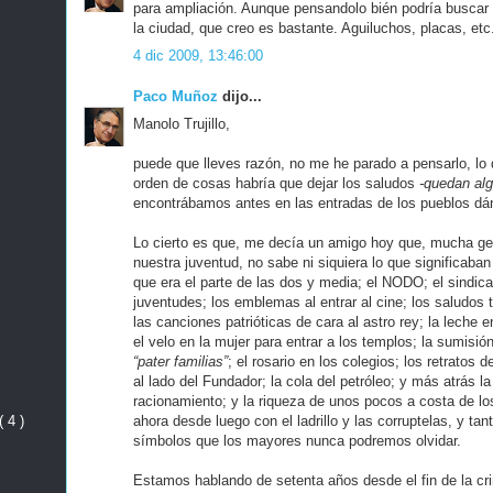
para ampliación. Aunque pensandolo bién podría buscar
la ciudad, que creo es bastante. Aguiluchos, placas, etc
4 dic 2009, 13:46:00
Paco Muñoz
dijo...
Manolo Trujillo,
puede que lleves razón, no me he parado a pensarlo, lo
orden de cosas habría que dejar los saludos
-quedan al
encontrábamos antes en las entradas de los pueblos dá
Lo cierto es que, me decía un amigo hoy que, mucha ge
nuestra juventud, no sabe ni siquiera lo que significab
que era el parte de las dos y media; el NODO; el sindicat
juventudes; los emblemas al entrar al cine; los saludos 
las canciones patrióticas de cara al astro rey; la leche 
el velo en la mujer para entrar a los templos; la sumisió
“pater familias”
; el rosario en los colegios; los retratos d
al lado del Fundador; la cola del petróleo; y más atrás la 
racionamiento; y la riqueza de unos pocos a costa de l
ahora desde luego con el ladrillo y las corruptelas, y ta
( 4 )
símbolos que los mayores nunca podremos olvidar.
Estamos hablando de setenta años desde el fin de la crim