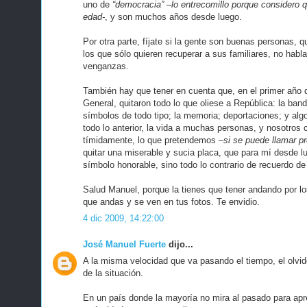
uno de
“democracia” –lo entrecomillo porque considero
edad-
, y son muchos años desde luego.
Por otra parte, fíjate si la gente son buenas personas,
los que sólo quieren recuperar a sus familiares, no habla
venganzas.
También hay que tener en cuenta que, en el primer año d
General, quitaron todo lo que oliese a República: la ban
símbolos de todo tipo; la memoria; deportaciones; y al
todo lo anterior, la vida a muchas personas, y nosotros 
tímidamente, lo que pretendemos
–si se puede llamar pr
quitar una miserable y sucia placa, que para mí desde l
símbolo honorable, sino todo lo contrario de recuerdo de
Salud Manuel, porque la tienes que tener andando por los
que andas y se ven en tus fotos. Te envidio.
4 dic 2009, 14:22:00
José Manuel Fuerte
dijo...
A la misma velocidad que va pasando el tiempo, el olvi
de la situación.
En un país donde la mayoría no mira al pasado para apre