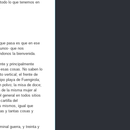
 todo lo que tenemos en
.
 que pasa es que en ese
gunos-
que nos
ndonos la bienvenida.
nte y principalmente
an esas cosas. No saben lo
o vertical; el frente de
tipo playa de Fuengirola;
en polvo; la misa de doce;
n de la misma mujer al
el general en todos sitios
cartilla del
os mismos, igual que
ntas y tantas cosas y
inal guerra, y treinta y