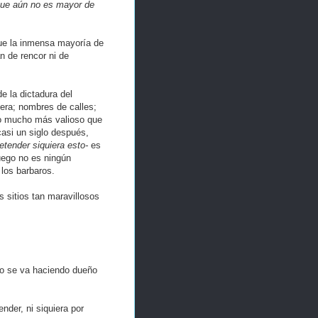
 que aún no es mayor de
 que la inmensa mayoría de
n de rencor ni de
e la dictadura del
dera; nombres de calles;
go mucho más valioso que
casi un siglo después,
etender siquiera esto-
es
uego no es ningún
 los barbaros.
 sitios tan maravillosos
do se va haciendo dueño
nder, ni siquiera por