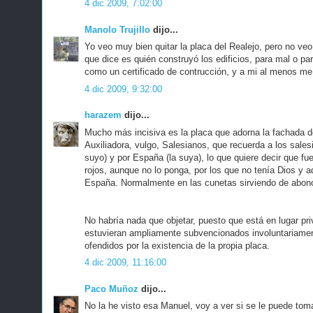
4 dic 2009, 7:02:00
Manolo Trujillo
dijo...
Yo veo muy bien quitar la placa del Realejo, pero no veo b
que dice es quién construyó los edificios, para mal o par
como un certificado de contrucción, y a mi al menos me
4 dic 2009, 9:32:00
harazem
dijo...
Mucho más incisiva es la placa que adorna la fachada de
Auxiliadora, vulgo, Salesianos, que recuerda a los sales
suyo) y por España (la suya), lo que quiere decir que fu
rojos, aunque no lo ponga, por los que no tenía Dios y
España. Normalmente en las cunetas sirviendo de abono
No habría nada que objetar, puesto que está en lugar pr
estuvieran ampliamente subvencionados involuntariamen
ofendidos por la existencia de la propia placa.
4 dic 2009, 11:16:00
Paco Muñoz
dijo...
No la he visto esa Manuel, voy a ver si se le puede tom