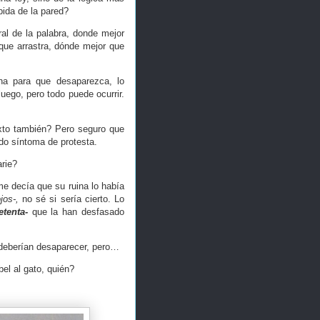
pida de la pared?
ral de la palabra, donde mejor
que arrastra, dónde mejor que
ha para que desaparezca, lo
luego, pero todo puede ocurrir.
exto también? Pero seguro que
mido síntoma de protesta.
arie?
e decía que su ruina lo había
ojos-,
no sé si sería cierto. Lo
etenta-
que la han desfasado
 deberían desaparecer, pero…
el al gato, quién?