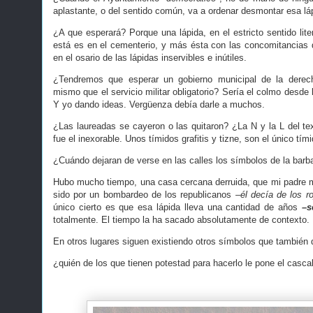
aplastante, o del sentido común, va a ordenar desmontar esa lá
¿A que esperará? Porque una lápida, en el estricto sentido lite
está es en el cementerio, y más ésta con las concomitancias 
en el osario de las lápidas inservibles e inútiles.
¿Tendremos que esperar un gobierno municipal de la derec
mismo que el servicio militar obligatorio? Sería el colmo desde 
Y yo dando ideas. Vergüenza debía darle a muchos.
¿Las laureadas se cayeron o las quitaron? ¿La N y la L del t
fue el inexorable. Unos tímidos grafitis y tizne, son el único tí
¿Cuándo dejaran de verse en las calles los símbolos de la barb
Hubo mucho tiempo, una casa cercana derruida, que mi padre m
sido por un bombardeo de los republicanos
–él decía de los r
único cierto es que esa lápida lleva una cantidad de años
–s
totalmente. El tiempo la ha sacado absolutamente de contexto.
En otros lugares siguen existiendo otros símbolos que también
¿quién de los que tienen potestad para hacerlo le pone el cascab