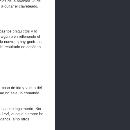
icios de la Avenida 28 de
a quitar el claveteado.
sitos chiquititos y lo
algún bien rellenando el
 de nuevo, q hay gente pa
el resultado de depósito
paso de ida y vuelta del
ómo no sale un comando
 hacerlo legalmente. Sin
a Leví, aunque siempre he
danos, sino otros