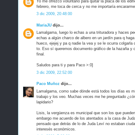
Yo me ofrezco voluntario para quitar la placa de los edif
febrero, me toca de cerca y no me importaría encararme 
3 dic 2009, 20:48:00
MariaJU
dijo...
Lamalgama, luego lo echas a una trituradora y haces peda
echas a algún charco de albero en un jardín para q haga 
hueco, ejejej y pa q nadie la vea y se le ocurra colgarla
to. Eso sí queremos documento gráfico de la hazaña y d
final.
Saludos para ti y para Paco >:0]
3 dic 2009, 22:52:00
Paco Muñoz
dijo...
Lamalgama, como sabe dónde está todos los días es mi 
trabajo y los veo. Muchas veces me he preguntado ¿c
lapidario?
Lisis, la vergüenza es municipal que son los que pueden
embargo me acuerdo de los atentados a la casa de Jud
pensado que detrás de lo de Juda Leví no estaban ciuda
interesés económicos.