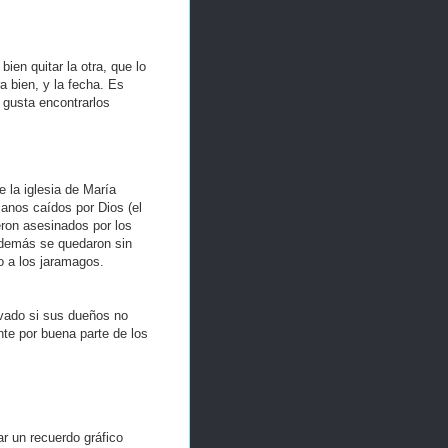
ien quitar la otra, que lo
a bien, y la fecha. Es
 gusta encontrarlos
 la iglesia de María
ianos caídos por Dios (el
eron asesinados por los
 además se quedaron sin
 a los jaramagos.
ivado si sus dueños no
te por buena parte de los
ar un recuerdo gráfico