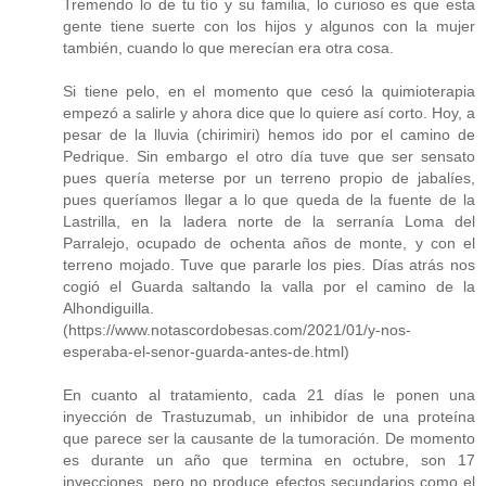
Tremendo lo de tu tío y su familia, lo curioso es que esta
gente tiene suerte con los hijos y algunos con la mujer
también, cuando lo que merecían era otra cosa.
Si tiene pelo, en el momento que cesó la quimioterapia
empezó a salirle y ahora dice que lo quiere así corto. Hoy, a
pesar de la lluvia (chirimiri) hemos ido por el camino de
Pedrique. Sin embargo el otro día tuve que ser sensato
pues quería meterse por un terreno propio de jabalíes,
pues queríamos llegar a lo que queda de la fuente de la
Lastrilla, en la ladera norte de la serranía Loma del
Parralejo, ocupado de ochenta años de monte, y con el
terreno mojado. Tuve que pararle los pies. Días atrás nos
cogió el Guarda saltando la valla por el camino de la
Alhondiguilla.
(https://www.notascordobesas.com/2021/01/y-nos-
esperaba-el-senor-guarda-antes-de.html)
En cuanto al tratamiento, cada 21 días le ponen una
inyección de Trastuzumab, un inhibidor de una proteína
que parece ser la causante de la tumoración. De momento
es durante un año que termina en octubre, son 17
inyecciones, pero no produce efectos secundarios como el