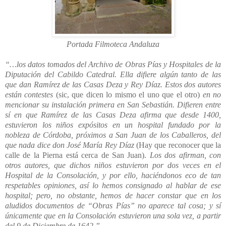
Portada Filmoteca Andaluza
“…los datos tomados del Archivo de Obras Pías y Hospitales de la
Diputación del Cabildo Catedral. Ella difiere algún tanto de las
que dan Ramírez de las Casas Deza y Rey Díaz. Estos dos autores
están contestes
(sic, que dicen lo mismo el uno que el otro)
en no
mencionar su instalación primera en San Sebastián. Difieren entre
sí en que Ramírez de las Casas Deza afirma que desde 1400,
estuvieron los niños expósitos en un hospital fundado por la
nobleza de Córdoba, próximos a San Juan de los Caballeros, del
que nada dice don José María Rey Díaz
(Hay que reconocer que la
calle de la Pierna está cerca de San Juan).
Los dos afirman, con
otros autores, que dichos niños estuvieron por dos veces en el
Hospital de la Consolación, y por ello, haciéndonos eco de tan
respetables opiniones, así lo hemos consignado al hablar de ese
hospital; pero, no obstante, hemos de hacer constar que en los
aludidos documentos de “Obras Pías” no aparece tal cosa; y sí
únicamente que en la Consolación estuvieron una sola vez, a partir
del 9 de Diciembre de 1642.”