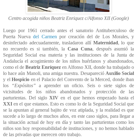
Centro acogida niños Beatriz Enriquez c/Alfonso XII (Google)
Luego por 1961 cerrado antes el sanatorio Antituberculoso de
Puerta Nueva
del Carmen
por creación del de Los Morales, y
desinfectado adecuadamente, trasladaron allí
Maternidad
, lo que
no recuerdo es si también, la
Casa Cuna
, después asumió la
Seguridad Social esa materia y las instituciones de la Junta de
Andalucía el acogimiento de los niños huérfanos y abandonados,
como el de
Beatriz Enríquez
en Alfonso XII, donde ha trabajado o
lo hace aún Manoli, una amiga nuestra. Desapareció
Auxilio Social
y el
Hospicio
en el Palacio del Convento de la Merced, donde iban
los
“Expósitos”
a aprender un oficio. Seis o siete siglos de
vicisitudes de los niños abandonados y protección de las
parturientas. Del siglo
XIV
en el que hemos empezado hasta el
XXI
en el que estamos. Esto es como lo de la Seguridad Social que
se la apuntan al general bajito de voz atiplada, y la realidad es que
sucede a lo largo de muchos años, en este caso siglos, para llegar a
la situación actual de hoy en día y tanto las parturientas como los
niños son hoy responsabilidad de instituciones, y no hemos hablado
de las privadas que merecen otro trabajo.