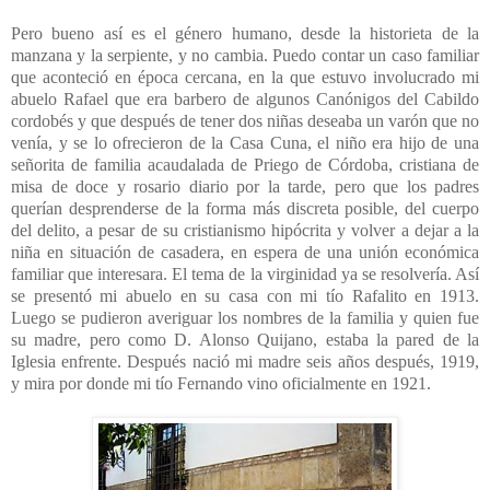
Pero bueno así es el género humano, desde la historieta de la
manzana y la serpiente, y no cambia. Puedo contar un caso familiar
que aconteció en época cercana, en la que estuvo involucrado mi
abuelo Rafael que era barbero de algunos Canónigos del Cabildo
cordobés y que después de tener dos niñas deseaba un varón que no
venía, y se lo ofrecieron de la Casa Cuna, el niño era hijo de una
señorita de familia acaudalada de Priego de Córdoba, cristiana de
misa de doce y rosario diario por la tarde, pero que los padres
querían desprenderse de la forma más discreta posible, del cuerpo
del delito, a pesar de su cristianismo hipócrita y volver a dejar a la
niña en situación de casadera, en espera de una unión económica
familiar que interesara. El tema de la virginidad ya se resolvería. Así
se presentó mi abuelo en su casa con mi tío Rafalito en 1913.
Luego se pudieron averiguar los nombres de la familia y quien fue
su madre, pero como D. Alonso Quijano, estaba la pared de la
Iglesia enfrente. Después nació mi madre seis años después, 1919,
y mira por donde mi tío Fernando vino oficialmente en 1921.