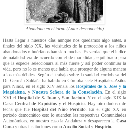
Abandono en el torno (Autor desconocido)
Hasta llegar a nuestros días aunque nos quedamos algo antes, a
finales del siglo XX, las vicisitudes de la protección a los niños
abandonados o huérfanos han sido muchas. Es verdad que el índice
de natalidad era de acuerdo con el de mortalidad, equilibrado para
que la especie seleccionara al más fuerte y así poder continuar la
vida, pero no lo es menos que había que proteger de alguna manera
a los más débiles. Según el trabajo sobre la sanidad cordobesa del
Dr. Germán Saldaña ha habido en Córdoba siete Hospitales-Asilos
para Niños, en el siglo XIV señala los
Hospitales de S. José y la
Magdalena
, y
Nuestra Señora de la Consolación
.
En el siglo
XVI el
Hospital de S. Juan y San Jacinto
. Y en el siglo XIX la
Casa Central de Expósitos
y el
Hospicio
. Hay otro dudoso de
fecha que fue
Hospital del Niño Perdido
. En el siglo XX en
periodo democrático esto lo atienden las respectivas Comunidades
Autonómicas, en nuestro caso la Andaluza y desaparecen la
Casa
Cuna
y otras instituciones como
Auxilio Social
y
Hospicio
.