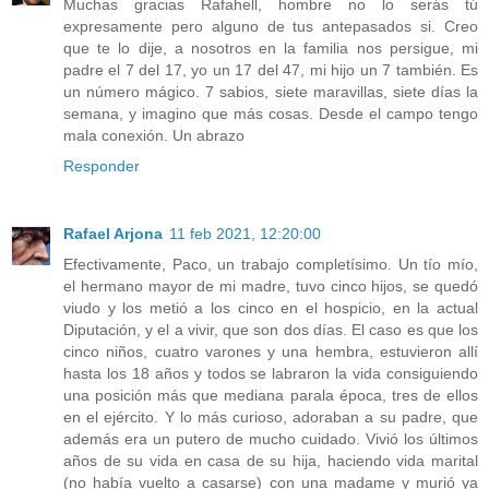
Muchas gracias Rafahell, hombre no lo serás tú
expresamente pero alguno de tus antepasados si. Creo
que te lo dije, a nosotros en la familia nos persigue, mi
padre el 7 del 17, yo un 17 del 47, mi hijo un 7 también. Es
un número mágico. 7 sabios, siete maravillas, siete días la
semana, y imagino que más cosas. Desde el campo tengo
mala conexión. Un abrazo
Responder
Rafael Arjona
11 feb 2021, 12:20:00
Efectivamente, Paco, un trabajo completísimo. Un tío mío,
el hermano mayor de mi madre, tuvo cinco hijos, se quedó
viudo y los metió a los cinco en el hospicio, en la actual
Diputación, y el a vivir, que son dos días. El caso es que los
cinco niños, cuatro varones y una hembra, estuvieron allí
hasta los 18 años y todos se labraron la vida consiguiendo
una posición más que mediana parala época, tres de ellos
en el ejército. Y lo más curioso, adoraban a su padre, que
además era un putero de mucho cuidado. Vivió los últimos
años de su vida en casa de su hija, haciendo vida marital
(no había vuelto a casarse) con una madame y murió ya