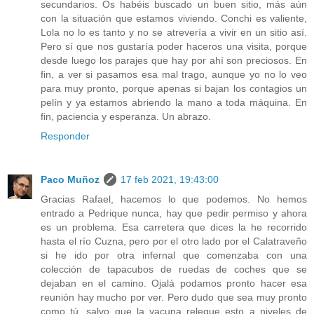
secundarios. Os habéis buscado un buen sitio, más aún
con la situación que estamos viviendo. Conchi es valiente,
Lola no lo es tanto y no se atrevería a vivir en un sitio así.
Pero sí que nos gustaría poder haceros una visita, porque
desde luego los parajes que hay por ahí son preciosos. En
fin, a ver si pasamos esa mal trago, aunque yo no lo veo
para muy pronto, porque apenas si bajan los contagios un
pelín y ya estamos abriendo la mano a toda máquina. En
fin, paciencia y esperanza. Un abrazo.
Responder
Paco Muñoz
17 feb 2021, 19:43:00
Gracias Rafael, hacemos lo que podemos. No hemos
entrado a Pedrique nunca, hay que pedir permiso y ahora
es un problema. Esa carretera que dices la he recorrido
hasta el río Cuzna, pero por el otro lado por el Calatraveño
si he ido por otra infernal que comenzaba con una
colección de tapacubos de ruedas de coches que se
dejaban en el camino. Ojalá podamos pronto hacer esa
reunión hay mucho por ver. Pero dudo que sea muy pronto
como tú, salvo que la vacuna relegue esto a niveles de