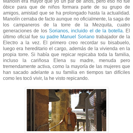
Manolín era mayor que yo un par de años, pero eso no fue
óbice para que de niños formara parte de su grupo de
amigos, amistad que se ha prolongado hasta la actualidad.
Manolín cerraba de facto aunque no oficialmente, la saga de
los campaneros de la torre de la Mezquita, cuatro
generaciones de los
Sorianos, incluido el de la botella.
El
último oficial fue
su padre Manuel Soriano
trabajador de la
Electro a la vez. El primero creo recordar su bisabuelo,
luego era hereditario el cargo, además de la vivienda en la
propia torre. Si había que repicar repicaba toda la familia,
incluso la cariñosa Elena su madre, menuda pero
tremendamente activa, como la mayoría de las mujeres que
han sacado adelante a su familia en tiempos tan difíciles
como les tocó vivir, la he visto repicando.