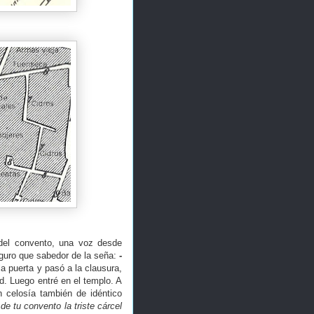
 del convento, una voz desde
eguro que sabedor de la seña:
-
a puerta y pasó a la clausura,
d. Luego entré en el templo. A
on celosía también de idéntico
e tu convento la triste cárcel