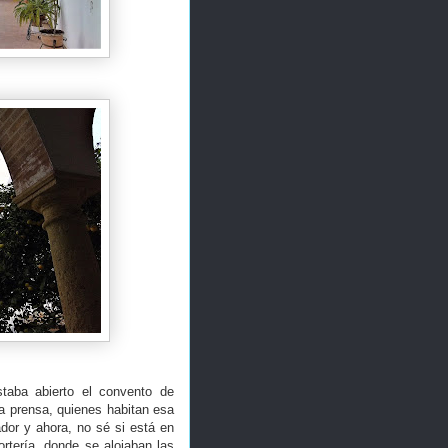
staba abierto el convento de
a prensa, quienes habitan esa
dor y ahora, no sé si está en
rtería, donde se alojaban las