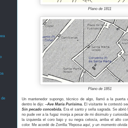
Plano de 1811
nea
o
ba
Plano de 1851
 de
Un mantenedor supongo, técnico de algo, llamó a la puerta
dentro le dijo:
–Ave María Purísima.
El visitante le contestó s
Sin pecado concebida.
Era el santo y seña sagrada. Se abrió l
no pude ver a la fugaz monja a pesar de mi disimulo y curiosida
la izquierda el coro bajo y su negra celosía, arriba el alto c
color. Me acordé de Zorrilla:
“Reposa aquí, y un momento olvida d