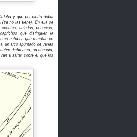
órdoba y que por cierto debia
(Ya no las tiene). En ella se
s cenefas, calados, conopios,
caprichos que distinguen la
gantes estribos que rematan en
ta, un arco apuntado de varias
sobre dicho arco, un conopio,
van á saltar sobre el que los