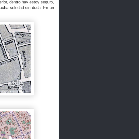
rior, dentro hay estoy seguro,
mucha soledad sin duda. En un