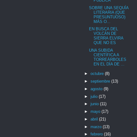
PÚBLICA
SOBRE UNA SEQUÍA
LITERARIA (QUE
PRESUNTUOSO)
MÁS O...
EN BUSCA DEL
VOLCÁN DE
SIERRA ELVIRA
QUE NO ES
UNA SUBIDA
CIENTÍFICA A
TORREÁRBOLES
EN EL DÍA DE ...
►
octubre
(8)
►
septiembre
(13)
►
agosto
(9)
►
julio
(17)
►
junio
(11)
►
mayo
(17)
►
abril
(21)
►
marzo
(13)
►
febrero
(16)