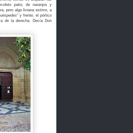
ecoleto patio, de naranjos y
ra, pero algo liviana estimo, a
huéspedes”
y frente, el pórtico
ieza de la derecha. Decía Don