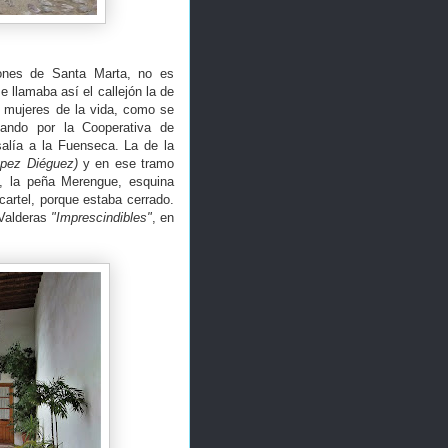
jones de Santa Marta, no es
 llamaba así el callejón la de
e mujeres de la vida, como se
ando por la Cooperativa de
salía a la Fuenseca. La de la
ópez Diéguez)
y en ese tramo
, la peña Merengue, esquina
cartel, porque estaba cerrado.
 Valderas
"Imprescindibles"
, en