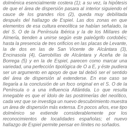
dolménica esencialmente costera (1); a su vez, la hipótesis
de que el área de dispersión pasara al interior siguiendo el
cauce de los grandes ríos (2), queda muy debilitada
después del hallazgo de Espiel. Las dos zonas en que
elementos de esa cultura eneolítica se habían señalado, la
del S. O de la Península Ibérica y la de los Millares de
Almería, tienden a unirse según este paleógrifo cordobés;
hasta la presencia de tres orificios en las placas de Levante,
la de dos en las de San Vicente de Alcántara (3),
Encinasola (4), Garrobillas de Alcántara y Aceña de la
Borrega (5) y en la de Espiel, parecen como marcar una
variedad, una perfección tipológica de O a E, y éste pudiera
ser un argumento en apoyo de que tal debió ser el sentido
del área de dispersión al extenderse. En ese caso se
llegaría a la conclusión de un foco original en el S. O de la
Península o a una influencia Atlántida. Lo que resulta
innegable es que el ídolo de las postrimerías del neolítico,
cada vez que se investiga un nuevo descubrimiento muestra
un área de dispersión más extensa. En pocos años, ese tipo
dolménico se extiende considerablemente por los
reconocimientos de localidades españolas; el nuevo
hallazgo de Espiel permite pensar en límites no soñados.