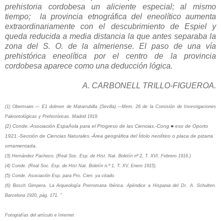
prehistoria cordobesa un aliciente especial; al mismo
tiempo;
la provincia etnográfica del eneolítico aumenta
extraordinariamente con el descubrimiento de Espiel y
queda reducida a media distancia la que antes separaba la
zona del S. O. de la almeriense. El paso de una vía
prehistórica eneolítica por el centro de la provincia
cordobesa aparece como una deducción lógica.
A. CARBONELL TRILLO-FIGUEROA.
(1) Obermaier.— E1 dolmen de Matarrubilla (Sevilla).—Mem. 26 de la Comisión de Investigaciones
Paleontológicas y Prehistóricas. Madrid 1919.
(2) Conde.-Asociación Española para el Progreso de las Ciencias.-Cong ■ eso de Oporto
1921.-Sección de Ciencias Naturales.-Área geográfica del Ídolo neolítico o placa de pizarra
ornamentada.
(3) Hernández Pacheco. (Real Soc. Esp. de Hist. Nat. Boletín nº 2, T. XVI, Febrero 1916.)
(4) Conde. (Real Soc. Esp. de Hist Nat. Boletín n.º 1, T. XV, Enero 1915).
(5) Conde. Asociación Esp. para Pro. Cien. ya citado.
(6) Bosch Gimpera. La Arqueología Prerromana Ibérica. Apéndice a Hispania del Dr. A. Schulten.
Barcelona 1920, pág. 171. "
Fotografías del artículo e Internet