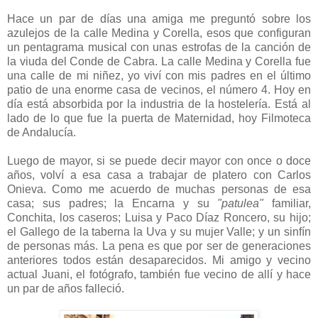
Hace un par de días una amiga me preguntó sobre los
azulejos de la calle Medina y Corella, esos que configuran
un pentagrama musical con unas estrofas de la canción de
la viuda del Conde de Cabra. La calle Medina y Corella fue
una calle de mi niñez, yo viví con mis padres en el último
patio de una enorme casa de vecinos, el número 4. Hoy en
día está absorbida por la industria de la hostelería. Está al
lado de lo que fue la puerta de Maternidad, hoy Filmoteca
de Andalucía.
Luego de mayor, si se puede decir mayor con once o doce
años, volví a esa casa a trabajar de platero con Carlos
Onieva. Como me acuerdo de muchas personas de esa
casa; sus padres; la Encarna y su
"patulea"
familiar,
Conchita, los caseros; Luisa y Paco Díaz Roncero, su hijo;
el Gallego de la taberna la Uva y su mujer Valle; y un sinfín
de personas más. La pena es que por ser de generaciones
anteriores todos están desaparecidos. Mi amigo y vecino
actual Juani, el fotógrafo, también fue vecino de allí y hace
un par de años falleció.