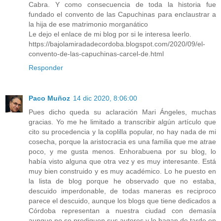
Cabra. Y como consecuencia de toda la historia fue
fundado el convento de las Capuchinas para enclaustrar a
la hija de ese matrimonio morganático
Le dejo el enlace de mi blog por si le interesa leerlo.
https://bajolamiradadecordoba.blogspot.com/2020/09/el-
convento-de-las-capuchinas-carcel-de.html
Responder
Paco Muñoz
14 dic 2020, 8:06:00
Pues dicho queda su aclaración Mari Ángeles, muchas
gracias. Yo me he limitado a transcribir algún artículo que
cito su procedencia y la coplilla popular, no hay nada de mi
cosecha, porque la aristocracia es una familia que me atrae
poco, y me gusta menos. Enhorabuena por su blog, lo
había visto alguna que otra vez y es muy interesante. Está
muy bien construido y es muy académico. Lo he puesto en
la lista de blog porque he observado que no estaba,
descuido imperdonable, de todas maneras es reciproco
parece el descuido, aunque los blogs que tiene dedicados a
Córdoba representan a nuestra ciudad con demasía
aunque no se prodiguen sus autores y lo hagan de tarde en