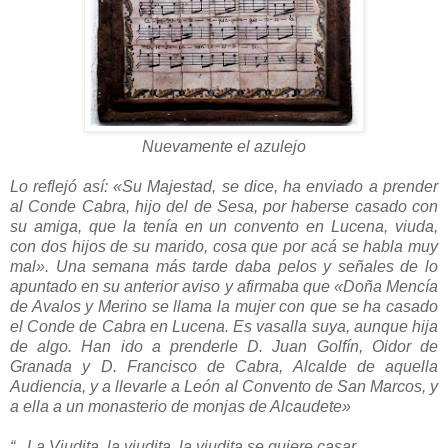
Nuevamente el azulejo
Lo reflejó así: «Su Majestad, se dice, ha enviado a prender
al Conde Cabra, hijo del de Sesa, por haberse casado con
su amiga, que la tenía en un convento en Lucena, viuda,
con dos hijos de su marido, cosa que por acá se habla muy
mal». Una semana más tarde daba pelos y señales de lo
apuntado en su anterior aviso y afirmaba que «Doña Mencía
de Avalos y Merino se llama la mujer con que se ha casado
el Conde de Cabra en Lucena. Es vasalla suya, aunque hija
de algo. Han ido a prenderle D. Juan Golfín, Oidor de
Granada y D. Francisco de Cabra, Alcalde de aquella
Audiencia, y a llevarle a León al Convento de San Marcos, y
a ella a un monasterio de monjas de Alcaudete»
“...La Viudita, la viudita, la viudita se quiere casar