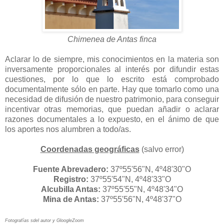
Chimenea de Antas finca
Aclarar lo de siempre, mis conocimientos en la materia son
inversamente proporcionales al interés por difundir estas
cuestiones, por lo que lo escrito está comprobado
documentalmente sólo en parte. Hay que tomarlo como una
necesidad de difusión de nuestro patrimonio, para conseguir
incentivar otras memorias, que puedan añadir o aclarar
razones documentales a lo expuesto, en el ánimo de que
los aportes nos alumbren a todo/as.
Coordenadas geográficas
(salvo error)
Fuente Abrevadero:
37º55'56"N, 4º48'30"O
Registro:
37º55'54"N, 4º48'33"O
Alcubilla Antas:
37º55'55"N, 4º48'34"O
Mina de Antas:
37º55'56"N, 4º48'37"O
Fotografías sdel autor y GloogleZoom