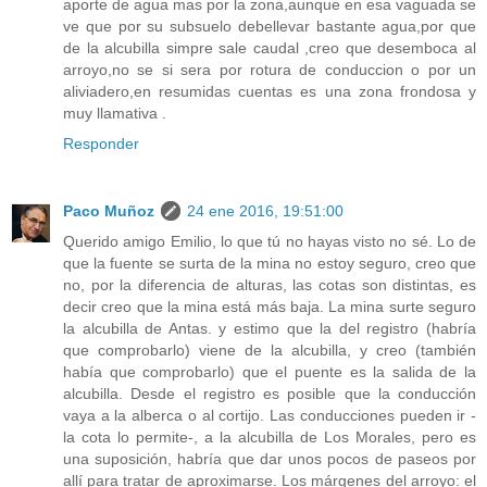
aporte de agua mas por la zona,aunque en esa vaguada se
ve que por su subsuelo debellevar bastante agua,por que
de la alcubilla simpre sale caudal ,creo que desemboca al
arroyo,no se si sera por rotura de conduccion o por un
aliviadero,en resumidas cuentas es una zona frondosa y
muy llamativa .
Responder
Paco Muñoz
24 ene 2016, 19:51:00
Querido amigo Emilio, lo que tú no hayas visto no sé. Lo de
que la fuente se surta de la mina no estoy seguro, creo que
no, por la diferencia de alturas, las cotas son distintas, es
decir creo que la mina está más baja. La mina surte seguro
la alcubilla de Antas. y estimo que la del registro (habría
que comprobarlo) viene de la alcubilla, y creo (también
había que comprobarlo) que el puente es la salida de la
alcubilla. Desde el registro es posible que la conducción
vaya a la alberca o al cortijo. Las conducciones pueden ir -
la cota lo permite-, a la alcubilla de Los Morales, pero es
una suposición, habría que dar unos pocos de paseos por
allí para tratar de aproximarse. Los márgenes del arroyo: el