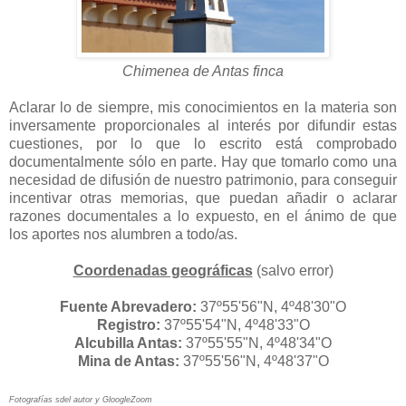
Chimenea de Antas finca
Aclarar lo de siempre, mis conocimientos en la materia son
inversamente proporcionales al interés por difundir estas
cuestiones, por lo que lo escrito está comprobado
documentalmente sólo en parte. Hay que tomarlo como una
necesidad de difusión de nuestro patrimonio, para conseguir
incentivar otras memorias, que puedan añadir o aclarar
razones documentales a lo expuesto, en el ánimo de que
los aportes nos alumbren a todo/as.
Coordenadas geográficas
(salvo error)
Fuente Abrevadero:
37º55'56"N, 4º48'30"O
Registro:
37º55'54"N, 4º48'33"O
Alcubilla Antas:
37º55'55"N, 4º48'34"O
Mina de Antas:
37º55'56"N, 4º48'37"O
Fotografías sdel autor y GloogleZoom