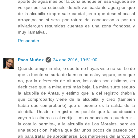
aporte de agua mas por la zona,aunque en esa vaguada se
ve que por su subsuelo debellevar bastante agua,por que
de la alcubilla simpre sale caudal ,creo que desemboca al
arroyo,no se si sera por rotura de conduccion o por un
aliviadero,en resumidas cuentas es una zona frondosa y
muy llamativa .
Responder
Paco Muñoz
24 ene 2016, 19:51:00
Querido amigo Emilio, lo que tú no hayas visto no sé. Lo de
que la fuente se surta de la mina no estoy seguro, creo que
no, por la diferencia de alturas, las cotas son distintas, es
decir creo que la mina está más baja. La mina surte seguro
la alcubilla de Antas. y estimo que la del registro (habría
que comprobarlo) viene de la alcubilla, y creo (también
había que comprobarlo) que el puente es la salida de la
alcubilla. Desde el registro es posible que la conducción
vaya a la alberca o al cortijo. Las conducciones pueden ir -
la cota lo permite-, a la alcubilla de Los Morales, pero es
una suposición, habría que dar unos pocos de paseos por
allí para tratar de aproximarse. Los márgenes del arroyo: el