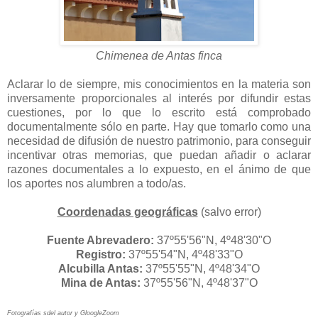
Chimenea de Antas finca
Aclarar lo de siempre, mis conocimientos en la materia son
inversamente proporcionales al interés por difundir estas
cuestiones, por lo que lo escrito está comprobado
documentalmente sólo en parte. Hay que tomarlo como una
necesidad de difusión de nuestro patrimonio, para conseguir
incentivar otras memorias, que puedan añadir o aclarar
razones documentales a lo expuesto, en el ánimo de que
los aportes nos alumbren a todo/as.
Coordenadas geográficas
(salvo error)
Fuente Abrevadero:
37º55'56"N, 4º48'30"O
Registro:
37º55'54"N, 4º48'33"O
Alcubilla Antas:
37º55'55"N, 4º48'34"O
Mina de Antas:
37º55'56"N, 4º48'37"O
Fotografías sdel autor y GloogleZoom