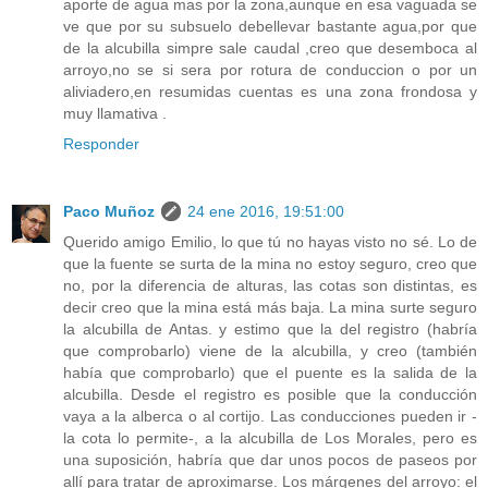
aporte de agua mas por la zona,aunque en esa vaguada se
ve que por su subsuelo debellevar bastante agua,por que
de la alcubilla simpre sale caudal ,creo que desemboca al
arroyo,no se si sera por rotura de conduccion o por un
aliviadero,en resumidas cuentas es una zona frondosa y
muy llamativa .
Responder
Paco Muñoz
24 ene 2016, 19:51:00
Querido amigo Emilio, lo que tú no hayas visto no sé. Lo de
que la fuente se surta de la mina no estoy seguro, creo que
no, por la diferencia de alturas, las cotas son distintas, es
decir creo que la mina está más baja. La mina surte seguro
la alcubilla de Antas. y estimo que la del registro (habría
que comprobarlo) viene de la alcubilla, y creo (también
había que comprobarlo) que el puente es la salida de la
alcubilla. Desde el registro es posible que la conducción
vaya a la alberca o al cortijo. Las conducciones pueden ir -
la cota lo permite-, a la alcubilla de Los Morales, pero es
una suposición, habría que dar unos pocos de paseos por
allí para tratar de aproximarse. Los márgenes del arroyo: el