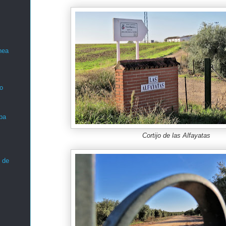
nea
o
ba
Cortijo de las Alfayatas
 de