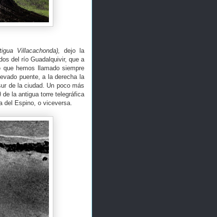
tigua Villacachonda),
dejo la
dos del río Guadalquivir, que a
lo que hemos llamado siempre
evado puente, a la derecha la
sur de la ciudad. Un poco más
)
de la antigua torre telegráfica
la del Espino, o viceversa.