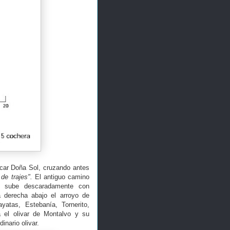
scar Doña Sol, cruzando antes
 de trajes".
El antiguo camino
, sube descaradamente con
a derecha abajo el arroyo de
ayatas, Estebanía, Tornerito,
a el olivar de Montalvo y su
inario olivar.