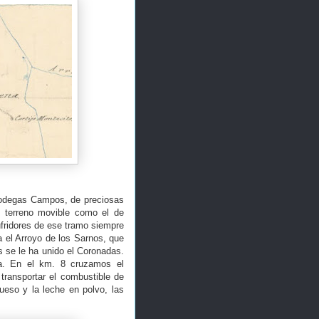
 Bodegas Campos, de preciosas
n terreno movible como el de
fridores de ese tramo siempre
 el Arroyo de los Sarnos, que
 se le ha unido el Coronadas.
da. En el km. 8 cruzamos el
transportar el combustible de
ueso y la leche en polvo, las